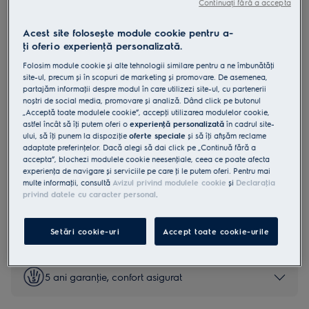
Continuați fără a accepta
LKR564200K
Aragaz electric SteamBake cataliza
Acest site folosește module cookie pentru a-
ţi oferi o experienţă personalizată.
50 cm Negru
Folosim module cookie și alte tehnologii similare pentru a ne îmbunătăţi
4.7 (81)
site-ul, precum și în scopuri de marketing și promovare. De asemenea,
partajăm informaţii despre modul în care utilizezi site-ul, cu partenerii
Fișa cu informaţii despre produs
noștri de social media, promovare și analiză. Dând click pe butonul
Beneficii
„Acceptă toate modulele cookie”, accepţi utilizarea modulelor cookie,
SteamBake adaugă abur pentru preparate coapte excepțional.
astfel încât să îţi putem oferi o
experienţă personalizată
în cadrul site-
SteamBake adaugă abur pentru preparate coapte excepțional.
ului, să îţi punem la dispoziţie
oferte speciale
și să îţi afișăm reclame
Tava AirFry permite obţinerea unor preparate crocante cu mai puţin
adaptate preferinţelor. Dacă alegi să dai click pe „Continuă fără a
ulei.
accepta”, blochezi modulele cookie neesenţiale, ceea ce poate afecta
experienţa de navigare și serviciile pe care ţi le putem oferi. Pentru mai
multe informaţii, consultă
Avizul privind modulele cookie
și
Declaraţia
privind datele cu caracter personal
.
Instrucţiunile de siguranţă și avertismentele de siguranţă
conform regulamentului UE 2023/988 sunt enumerate în
Setări cookie-uri
Accept toate cookie-urile
capitolele 1 și 2 din manualul de utilizare. Pentru utilizarea în
siguranţă a produsului, citește manualul de utilizare complet.
5 ani garanţie, confort asigurat