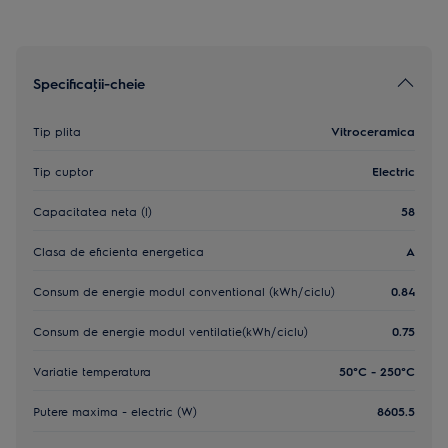
Specificaţii-cheie
Tip plita
Vitroceramica
Tip cuptor
Electric
Capacitatea neta (l)
58
Clasa de eficienta energetica
A
Consum de energie modul conventional (kWh/ciclu)
0.84
Consum de energie modul ventilatie(kWh/ciclu)
0.75
Variatie temperatura
50°C - 250°C
Putere maxima - electric (W)
8605.5