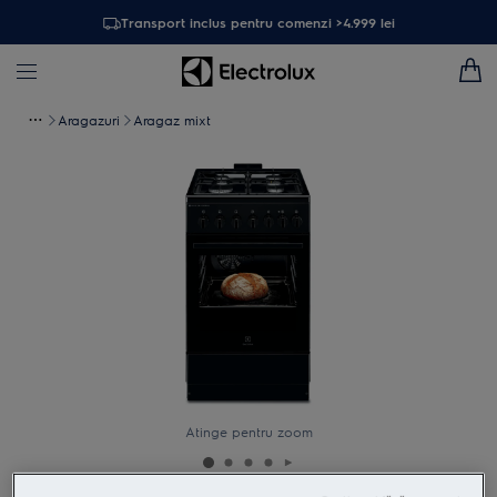
Transport inclus pentru comenzi >4.999 lei
Aragazuri
Aragaz mixt
Atinge pentru zoom