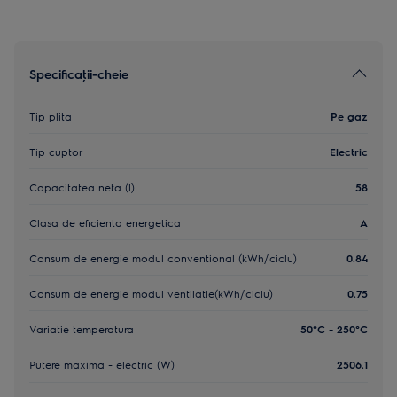
Specificaţii-cheie
Tip plita
Pe gaz
Tip cuptor
Electric
Capacitatea neta (l)
58
Clasa de eficienta energetica
A
Consum de energie modul conventional (kWh/ciclu)
0.84
Consum de energie modul ventilatie(kWh/ciclu)
0.75
Variatie temperatura
50°C - 250°C
Putere maxima - electric (W)
2506.1