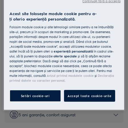
Continuați fără a accepta
LKK560010K
Aragaz mixt SteamBake 50 cm
Acest site folosește module cookie pentru a-
ţi oferi o experienţă personalizată.
Negru
Folosim module cookie și alte tehnologii similare pentru a ne îmbunătăţi
4.8 (4)
site-ul, precum și în scopuri de marketing și promovare. De asemenea,
partajăm informaţii despre modul în care utilizezi site-ul, cu partenerii
Fișa cu informaţii despre produs
noștri de social media, promovare și analiză. Dând click pe butonul
Beneficii
„Acceptă toate modulele cookie”, accepţi utilizarea modulelor cookie,
SteamBake adaugă abur pentru preparate coapte excepțional.
astfel încât să îţi putem oferi o
experienţă personalizată
în cadrul site-
SteamBake adaugă abur pentru preparate coapte excepțional.
ului, să îţi punem la dispoziţie
oferte speciale
și să îţi afișăm reclame
Tava AirFry permite obţinerea unor preparate crocante cu mai puţin
adaptate preferinţelor. Dacă alegi să dai click pe „Continuă fără a
ulei.
accepta”, blochezi modulele cookie neesenţiale, ceea ce poate afecta
experienţa de navigare și serviciile pe care ţi le putem oferi. Pentru mai
multe informaţii, consultă
Avizul privind modulele cookie
și
Declaraţia
privind datele cu caracter personal
.
Instrucţiunile de siguranţă și avertismentele de siguranţă
conform regulamentului UE 2023/988 sunt enumerate în
Setări cookie-uri
Accept toate cookie-urile
capitolele 1 și 2 din manualul de utilizare. Pentru utilizarea în
siguranţă a produsului, citește manualul de utilizare complet.
5 ani garanţie, confort asigurat