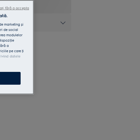
ați fără a accepta
ată.
at
 de marketing și
ri de social
area modulelor
dispoziţie
fără a
iile pe care ţi
rivind datele
e