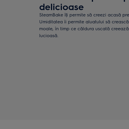
delicioase
SteamBake îți permite să creezi acasă prep
Umiditatea îi permite aluatului să crească
moale, în timp ce căldura uscată creează
lucioasă.