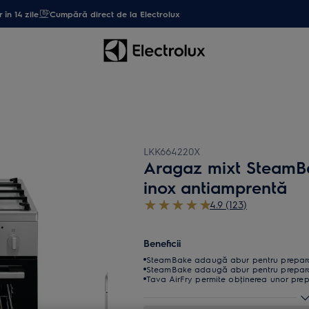
 în 14 zile
Cumpără direct de la Electrolux
LKK664220X
Aragaz mixt SteamB
inox antiamprentă
4.9 (123)
Beneficii
SteamBake adaugă abur pentru prepara
SteamBake adaugă abur pentru prepara
Tava AirFry permite obţinerea unor prep