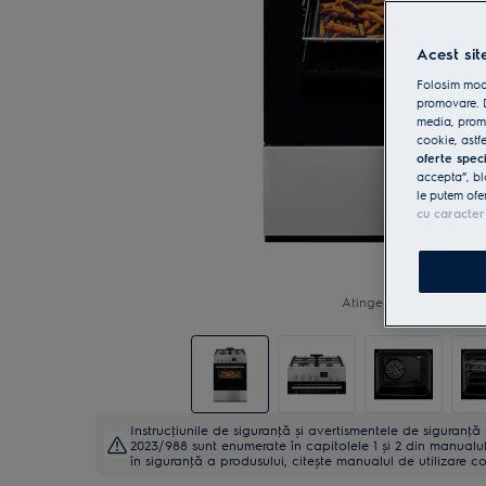
Acest sit
Folosim modu
promovare. D
media, promo
cookie, astfe
oferte spec
accepta”, bl
le putem ofe
cu caracter
Atinge pentru zoom
Instrucţiunile de siguranţă și avertismentele de siguranţ
2023/988 sunt enumerate în capitolele 1 și 2 din manualul 
în siguranţă a produsului, citește manualul de utilizare c