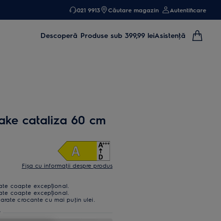
021 9913
Căutare magazin
Autentificare
Descoperă
Produse sub 399,99 lei
Asistenţă
ake cataliza 60 cm
Fișa cu informaţii despre produs
te coapte excepțional.
te coapte excepțional.
arate crocante cu mai puţin ulei.