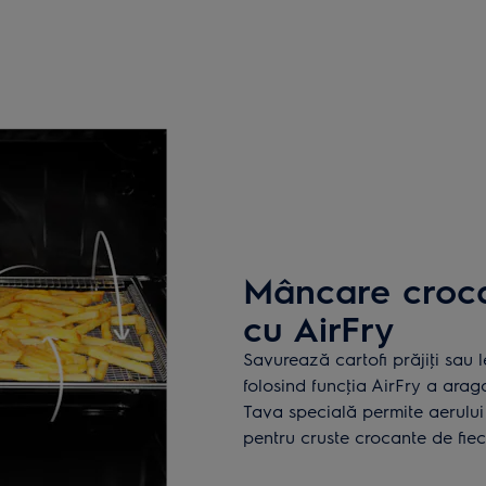
Mâncare croca
cu AirFry
Savurează cartofi prăjiţi sau 
folosind funcţia AirFry a ara
Tava specială permite aerului 
pentru cruste crocante de fie