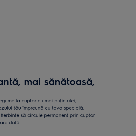
ntă, mai sănătoasă,
legume la cuptor cu mai puţin ulei,
gazului tău împreună cu tava specială.
fierbinte să circule permanent prin cuptor
care dată.