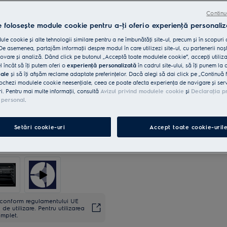
Continu
e folosește module cookie pentru a-ţi oferi o experienţă personaliz
5 ani garanţie, confort asigur
le cookie și alte tehnologii similare pentru a ne îmbunătăţi site-ul, precum și în scopuri
e asemenea, partajăm informaţii despre modul în care utilizezi site-ul, cu partenerii noșt
vare și analiză. Dând click pe butonul „Acceptă toate modulele cookie”, accepţi utiliz
l încât să îţi putem oferi o
experienţă personalizată
în cadrul site-ului, să îţi punem la 
iale
și să îţi afișăm reclame adaptate preferinţelor. Dacă alegi să dai click pe „Continuă 
ochezi modulele cookie neesenţiale, ceea ce poate afecta experienţa de navigare și servic
ri. Pentru mai multe informaţii, consultă
Avizul privind modulele cookie
și
Declaraţia p
 personal
.
Setări cookie-uri
Accept toate cookie-uril
ă conform regulamentului UE
de utilizare. Pentru utilizarea
omplet.