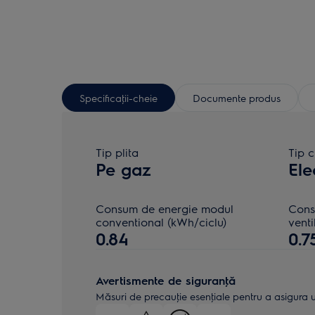
Specificaţii-cheie
Documente produs
Tip plita
Tip 
Pe gaz
Ele
Consum de energie modul
Cons
conventional (kWh/ciclu)
venti
0.84
0.7
Avertismente de siguranţă
Măsuri de precauţie esenţiale pentru a asigura uti