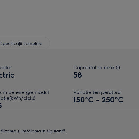
Specificaţii complete
cuptor
Capacitatea neta (l)
ctric
58
um de energie modul
Variatie temperatura
latie(kWh/ciclu)
150°C - 250°C
5
lizarea și instalarea în siguranţă.