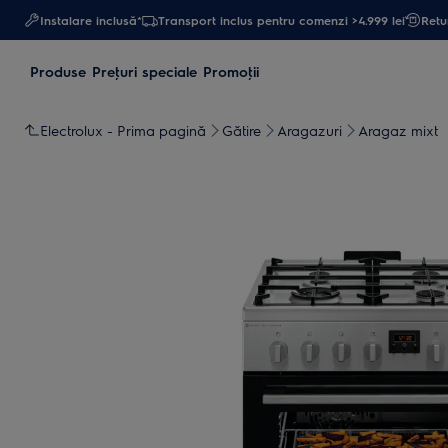
Instalare inclusă*
Transport inclus pentru comenzi >4.999 lei
Retur
Produse
Preţuri speciale
Promoţii
Electrolux - Prima pagină
Gătire
Aragazuri
Aragaz mixt