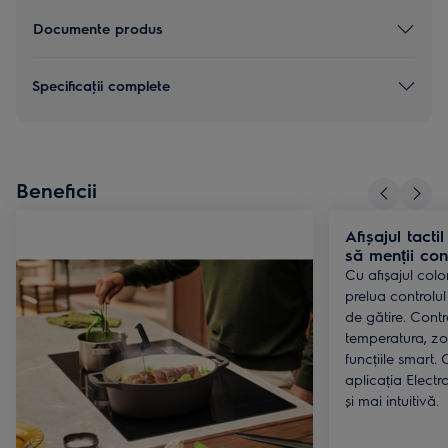
Documente produs
Specificaţii complete
Beneficii
Afișajul tact
să menții con
Cu afișajul colo
prelua controlul
de gătire. Cont
temperatura, zon
funcțiile smart.
aplicația Electr
și mai intuitivă.