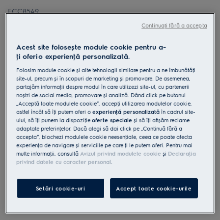
ECC8549
Plită cu hotă integrată XT SensePro
Continuați fără a accepta
ECC8549 - 80 cm negru
Acest site folosește module cookie pentru a-
0 (0)
ţi oferi o experienţă personalizată.
Fișa cu informaţii despre produs
Folosim module cookie și alte tehnologii similare pentru a ne îmbunătăţi
Beneficii
site-ul, precum și în scopuri de marketing și promovare. De asemenea,
partajăm informaţii despre modul în care utilizezi site-ul, cu partenerii
Plita cu hotă integrată SensePro 900 ajustează automat încălzirea
Plita cu hotă integrată SensePro XT oferă precizie datorită senzorului
noștri de social media, promovare și analiză. Dând click pe butonul
wireless.
„Acceptă toate modulele cookie”, accepţi utilizarea modulelor cookie,
Control simplu cu afișajul intuitiv tactil CookSmart
astfel încât să îţi putem oferi o
experienţă personalizată
în cadrul site-
ului, să îţi punem la dispoziţie
oferte speciale
și să îţi afișăm reclame
adaptate preferinţelor. Dacă alegi să dai click pe „Continuă fără a
accepta”, blochezi modulele cookie neesenţiale, ceea ce poate afecta
experienţa de navigare și serviciile pe care ţi le putem oferi. Pentru mai
multe informaţii, consultă
Avizul privind modulele cookie
și
Declaraţia
privind datele cu caracter personal
.
Instrucţiunile de siguranţă și avertismentele de siguranţă
conform regulamentului UE 2023/988 sunt enumerate în
Setări cookie-uri
Accept toate cookie-urile
capitolele 1 și 2 din manualul de utilizare. Pentru utilizarea în
siguranţă a produsului, citește manualul de utilizare complet.