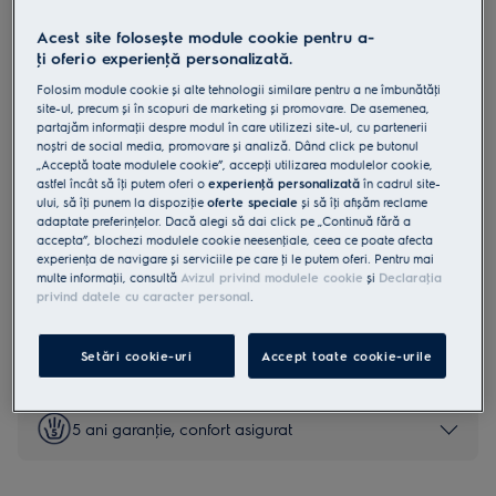
EIS6149
Acest site folosește module cookie pentru a-
Plită inducţie 60 cm Negru
ţi oferi o experienţă personalizată.
Folosim module cookie și alte tehnologii similare pentru a ne îmbunătăţi
site-ul, precum și în scopuri de marketing și promovare. De asemenea,
0 (0)
partajăm informaţii despre modul în care utilizezi site-ul, cu partenerii
noștri de social media, promovare și analiză. Dând click pe butonul
Fișa cu informaţii despre produs
„Acceptă toate modulele cookie”, accepţi utilizarea modulelor cookie,
Beneficii
astfel încât să îţi putem oferi o
experienţă personalizată
în cadrul site-
SenseBoil® & Fry 800 – gătești cu încredere fiecare preparat.
ului, să îţi punem la dispoziţie
oferte speciale
și să îţi afișăm reclame
SenseBoil & Fry – oferă ajutor pentru rezultate perfecte.
adaptate preferinţelor. Dacă alegi să dai click pe „Continuă fără a
Afișajul tactil CookSmart simplifică gătirea asistată.
accepta”, blochezi modulele cookie neesenţiale, ceea ce poate afecta
experienţa de navigare și serviciile pe care ţi le putem oferi. Pentru mai
multe informaţii, consultă
Avizul privind modulele cookie
și
Declaraţia
privind datele cu caracter personal
.
Instrucţiunile de siguranţă și avertismentele de siguranţă
conform regulamentului UE 2023/988 sunt enumerate în
Setări cookie-uri
Accept toate cookie-urile
capitolele 1 și 2 din manualul de utilizare. Pentru utilizarea în
siguranţă a produsului, citește manualul de utilizare complet.
5 ani garanţie, confort asigurat