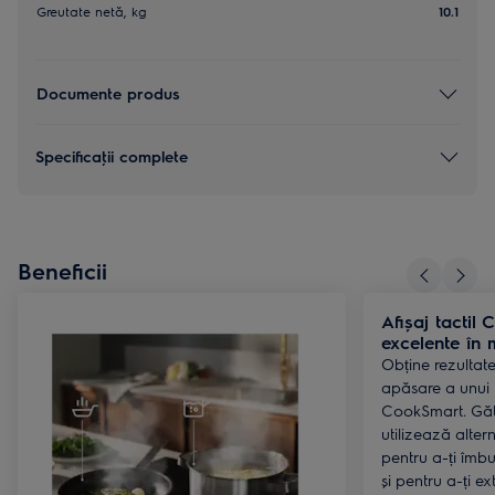
Greutate netă, kg
10.1
Documente produs
Specificaţii complete
Beneficii
Afișaj tactil
excelente în
Obține rezultate
apăsare a unui b
CookSmart. Găt
utilizează alter
pentru a-ți îmbun
și pentru a-ți ex