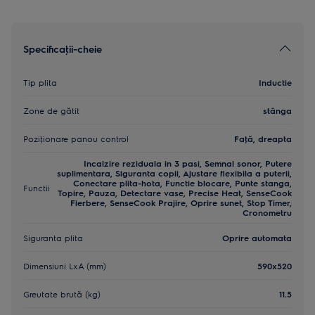
Specificaţii-cheie
Tip plita
Inductie
Zone de gătit
stânga
Poziţionare panou control
Faţă, dreapta
Incalzire reziduala in 3 pasi, Semnal sonor, Putere
suplimentara, Siguranta copii, Ajustare flexibila a puterii,
Conectare plita-hota, Functie blocare, Punte stanga,
Functii
Topire, Pauza, Detectare vase, Precise Heat, SenseCook
Fierbere, SenseCook Prajire, Oprire sunet, Stop Timer,
Cronometru
Siguranta plita
Oprire automata
Dimensiuni LxA (mm)
590x520
Greutate brută (kg)
11.5