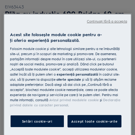
EIV63443
Plita cu inductie 600 Bridge 60 cm
Negru
Continuați fără a accepta
0 (0)
Acest site folosește module cookie pentru a-
ţi oferi o experienţă personalizată.
Fișa cu informaţii despre produs
Beneficii
Folosim module cookie și alte tehnologii similare pentru a ne îmbunătăţi
site-ul, precum și în scopuri de marketing și promovare. De asemenea,
Plita cu inducţie Bridge 600 conectează două zone pentru a forma o
suprafaţă mai mare de gătit.
partajăm informaţii despre modul în care utilizezi site-ul, cu partenerii
Functia Bridge conecteaza doua zone ale plitei pentru a forma o
noștri de social media, promovare și analiză. Dând click pe butonul
suprafata de gatit mai mare.
„Acceptă toate modulele cookie”, accepţi utilizarea modulelor cookie,
Zonele cu dimensionare automata se adapteaza la marimea vasului
astfel încât să îţi putem oferi o
experienţă personalizată
în cadrul site-
folosit.
ului, să îţi punem la dispoziţie
oferte speciale
și să îţi afișăm reclame
adaptate preferinţelor. Dacă alegi să dai click pe „Continuă fără a
accepta”, blochezi modulele cookie neesenţiale, ceea ce poate afecta
experienţa de navigare și serviciile pe care ţi le putem oferi. Pentru mai
multe informaţii, consultă
Avizul privind modulele cookie
și
Declaraţia
privind datele cu caracter personal
.
Instrucţiunile de siguranţă și avertismentele de siguranţă
conform regulamentului UE 2023/988 sunt enumerate în
Setări cookie-uri
Accept toate cookie-urile
capitolele 1 și 2 din manualul de utilizare. Pentru utilizarea în
siguranţă a produsului, citește manualul de utilizare complet.