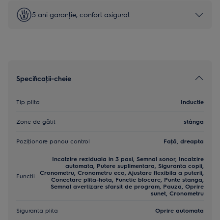
5 ani garanţie, confort asigurat
Specificaţii-cheie
Tip plita
Inductie
Zone de gătit
stânga
Poziţionare panou control
Faţă, dreapta
Incalzire reziduala in 3 pasi, Semnal sonor, Incalzire
automata, Putere suplimentara, Siguranta copii,
Cronometru, Cronometru eco, Ajustare flexibila a puterii,
Functii
Conectare plita-hota, Functie blocare, Punte stanga,
Semnal avertizare sfarsit de program, Pauza, Oprire
sunet, Cronometru
Siguranta plita
Oprire automata