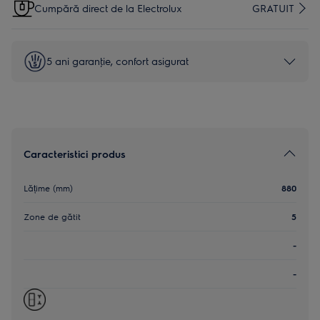
Cumpără direct de la Electrolux
GRATUIT
5 ani garanţie, confort asigurat
Caracteristici produs
Lățime (mm)
880
Zone de gătit
5
-
-