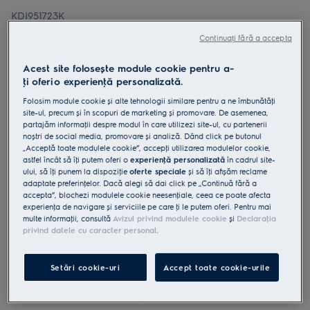
KDI951723K
Plită mixtă inducţie/gaz 90 cm
Continuați fără a accepta
Negru
Acest site folosește module cookie pentru a-
0 (0)
ţi oferi o experienţă personalizată.
Fișa cu informaţii despre produs
Folosim module cookie și alte tehnologii similare pentru a ne îmbunătăţi
Beneficii
site-ul, precum și în scopuri de marketing și promovare. De asemenea,
Această plită combină o zonă de gătit electrică cu trei arzătoare pe
partajăm informaţii despre modul în care utilizezi site-ul, cu partenerii
gaz.
noștri de social media, promovare și analiză. Dând click pe butonul
Această plită combină o zonă de gătit electrică cu trei arzătoare pe
„Acceptă toate modulele cookie”, accepţi utilizarea modulelor cookie,
gaz.
astfel încât să îţi putem oferi o
experienţă personalizată
în cadrul site-
Functia Bridge conecteaza doua zone ale plitei pentru a forma o
ului, să îţi punem la dispoziţie
oferte speciale
și să îţi afișăm reclame
suprafata de gatit mai mare.
adaptate preferinţelor. Dacă alegi să dai click pe „Continuă fără a
accepta”, blochezi modulele cookie neesenţiale, ceea ce poate afecta
experienţa de navigare și serviciile pe care ţi le putem oferi. Pentru mai
multe informaţii, consultă
Avizul privind modulele cookie
și
Declaraţia
privind datele cu caracter personal
.
Setări cookie-uri
Accept toate cookie-urile
Instrucţiunile de siguranţă și avertismentele de siguranţă
conform regulamentului UE 2023/988 sunt enumerate în
capitolele 1 și 2 din manualul de utilizare. Pentru utilizarea în
siguranţă a produsului, citește manualul de utilizare complet.