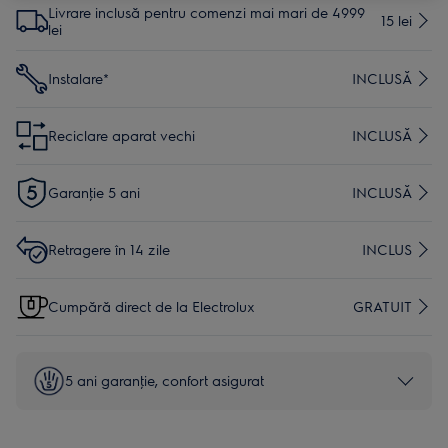
Livrare inclusă pentru comenzi mai mari de 4999
15 lei
lei
Instalare*
INCLUSĂ
Reciclare aparat vechi
INCLUSĂ
Garanţie 5 ani
INCLUSĂ
Retragere în 14 zile
INCLUS
Cumpără direct de la Electrolux
GRATUIT
5 ani garanţie, confort asigurat