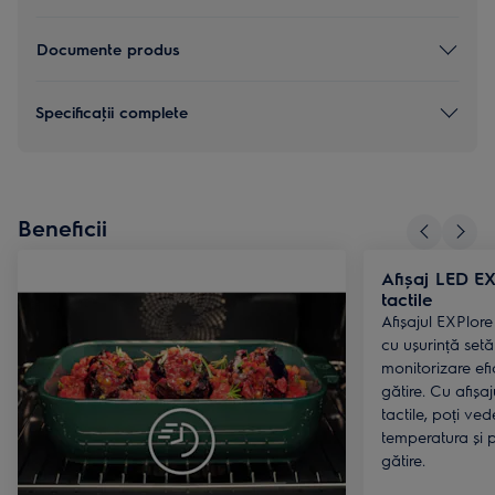
Documente produs
Specificaţii complete
Beneficii
Afișaj LED E
tactile
Afișajul EXPlore
cu ușurință setă
monitorizare efi
gătire. Cu afișa
tactile, poți ve
temperatura și 
gătire.