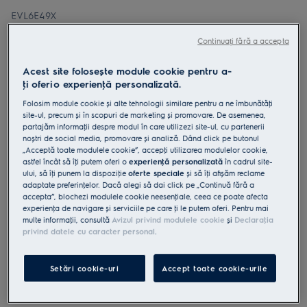
EVL6E49X
Cuptor electric CombiQuick 44 litri
Continuați fără a accepta
inox antiamprentă
4.8 (31)
Acest site folosește module cookie pentru a-
Beneficii
ţi oferi o experienţă personalizată.
Cuptorul CombiQuick® 600 – încălzire combinată pentru o gătire mai
Folosim module cookie și alte tehnologii similare pentru a ne îmbunătăţi
rapidă.
site-ul, precum și în scopuri de marketing și promovare. De asemenea,
Pregătește preparate la cuptor mai repede folosind cuptorul cu
microunde plus convecție.
partajăm informaţii despre modul în care utilizezi site-ul, cu partenerii
Controlează cu ușurință setările cuptorului cu ajutorul afișajului LED
noștri de social media, promovare și analiză. Dând click pe butonul
EXPlore.
„Acceptă toate modulele cookie”, accepţi utilizarea modulelor cookie,
astfel încât să îţi putem oferi o
experienţă personalizată
în cadrul site-
ului, să îţi punem la dispoziţie
oferte speciale
și să îţi afișăm reclame
adaptate preferinţelor. Dacă alegi să dai click pe „Continuă fără a
accepta”, blochezi modulele cookie neesenţiale, ceea ce poate afecta
experienţa de navigare și serviciile pe care ţi le putem oferi. Pentru mai
multe informaţii, consultă
Avizul privind modulele cookie
și
Declaraţia
privind datele cu caracter personal
.
Instrucţiunile de siguranţă și avertismentele de siguranţă
conform regulamentului UE 2023/988 sunt enumerate în
capitolele 1 și 2 din manualul de utilizare. Pentru utilizarea în
Setări cookie-uri
Accept toate cookie-urile
siguranţă a produsului, citește manualul de utilizare complet.
Cumpără de pe www.electrolux.ro și primești: