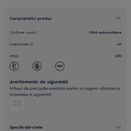
Caracteristici produs
Curăţare cuptor
Fără autocurăţare
Capacitate (l)
44
Afișaj
LED
Avertismente de siguranţă
Măsuri de precauţie esenţiale pentru a asigura utilizarea și
instalarea în siguranţă.
Specificaţii-cheie