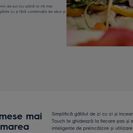
rnii de pui (cu până la 4% mai
ătite cu și fără combinația de abur și
 mese mai
Simplifică gătitul de zi cu zi și înc
Touch te ghidează la fiecare pas și 
umarea
inteligente de preîncălzire și utiliza