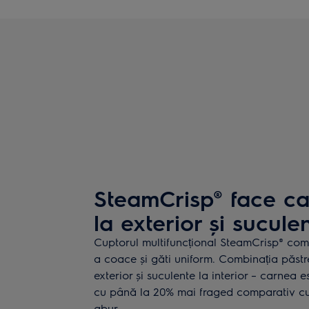
SteamCrisp® face c
la exterior și suculen
Cuptorul multifuncțional SteamCrisp® com
a coace și găti uniform. Combinația păst
exterior și suculente la interior – carnea e
cu până la 20% mai fraged comparativ cu 
abur.