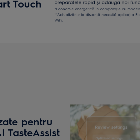
art Touch
preparatele rapid și adaugă noi funcţ
*Economie energetică în comparaţie cu modele
**Actualizările la distanţă necesită aplicaţia El
WiFi.
zate pentru
I TasteAssist