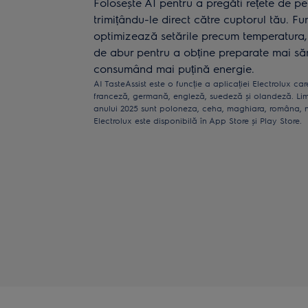
Folosește AI pentru a pregăti rețete de pe 
trimițându-le direct către cuptorul tău. Fu
optimizează setările precum temperatura, 
de abur pentru a obține preparate mai să
consumând mai puțină energie.
AI TasteAssist este o funcție a aplicației Electrolux ca
franceză, germană, engleză, suedeză și olandeză. Lim
anului 2025 sunt poloneza, ceha, maghiara, româna, n
Electrolux este disponibilă în App Store și Play Store.