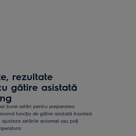
e, rezultate
u gătire asistată
ing
mai bune setări pentru prepararea
losind funcția de gătire asistată Assisted
 ajusteze setările automat sau poți
mperatura.