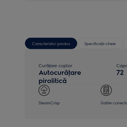
Caracteristici produs
Specificaţii-cheie
Curăţare cuptor
Capac
Autocurăţare
72
pirolitică
SteamCrisp
Gatire conect