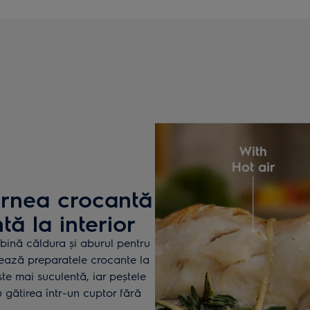
arnea crocantă
tă la interior
bină căldura și aburul pentru
rează preparatele crocante la
ste mai suculentă, iar peștele
gătirea într-un cuptor fără