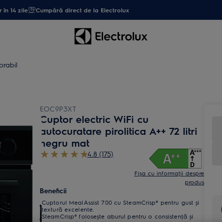
 în 14 zile
Cumpără direct de la Electrolux
orabil
EOC9P3XT
Cuptor electric WiFi cu
autocuratare pirolitica A++ 72 litri
negru mat
4.8 (175)
Fișa cu informaţii despre
produs
Beneficii
Cuptorul MealAssist 700 cu SteamCrisp® pentru gust și
textură excelente.
SteamCrisp® folosește aburul pentru o consistenţă şi