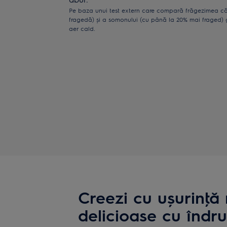
Pe baza unui test extern care compară frăgezimea că
fragedă) și a somonului (cu până la 20% mai fraged) g
aer cald.
Creezi cu ușurinţă
delicioase cu îndr