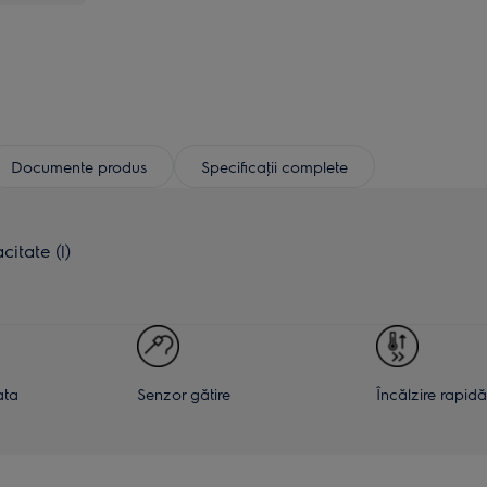
Documente produs
Specificaţii complete
itate (l)
ata
Senzor gătire
Încălzire rapidă