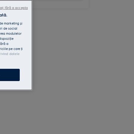
ați fără a accepta
ată.
 de marketing și
ri de social
area modulelor
dispoziţie
fără a
iile pe care ţi
rivind datele
e