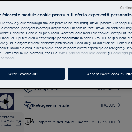
arome excelente.
CookSmart Touch te ghidează la fiecare pas, pentru
Continu
rezultate delicioase.
e folosește module cookie pentru a-ţi oferi o experienţă personaliz
le cookie și alte tehnologii similare pentru a ne îmbunătăţi site-ul, precum și în scopuri
Cumpără de pe www.electrolux.ro și primești:
e asemenea, partajăm informaţii despre modul în care utilizezi site-ul, cu partenerii noșt
vare și analiză. Dând click pe butonul „Acceptă toate modulele cookie”, accepţi utiliz
Livrare inclusă pentru comenzi mai
35 lei
l încât să îţi putem oferi o
experienţă personalizată
în cadrul site-ului, să îţi punem la 
mari de 4999 lei
iale
și să îţi afișăm reclame adaptate preferinţelor. Dacă alegi să dai click pe „Continuă 
ochezi modulele cookie neesenţiale, ceea ce poate afecta experienţa de navigare și servic
ri. Pentru mai multe informaţii, consultă
Avizul privind modulele cookie
și
Declaraţia p
Instalare*
INCLUSĂ
 personal
.
Reciclare aparat vechi
INCLUSĂ
Setări cookie-uri
Accept toate cookie-uril
Garanţie 5 ani
INCLUSĂ
Retragere în 14 zile
INCLUS
ă conform
1 și 2 din
Cumpără direct de la Electrolux
GRATUIT
dusului,