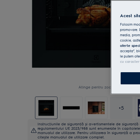
Acest sit
Folosim modu
promovare. D
media, promo
cookie, astfe
oferte spec
accepta”, bl
le putem ofe
cu caracter
Atinge pentru zoom
+
5
Instrucţiunile de siguranţă și avertismentele de siguranţ
regulamentului UE 2023/988 sunt enumerate în capitolele 
manualul de utilizare. Pentru utilizarea în siguranţă a pro
citește manualul de utilizare complet.