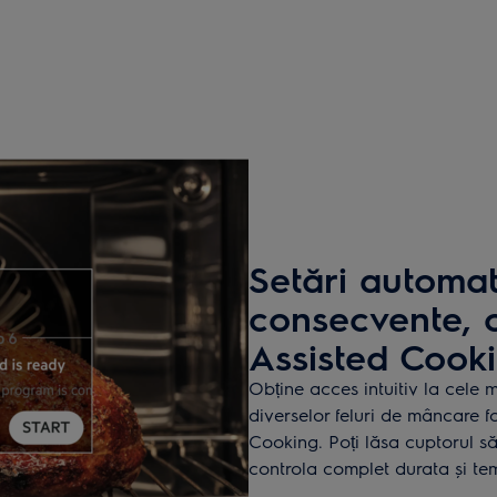
Setări automat
consecvente, c
Assisted Cook
Obține acces intuitiv la cele 
diverselor feluri de mâncare fo
Cooking. Poți lăsa cuptorul să
controla complet durata și te