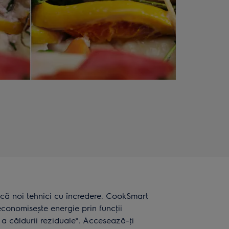
earcă noi tehnici cu încredere. CookSmart
economisește energie prin funcţii
re a căldurii reziduale*. Accesează-ţi