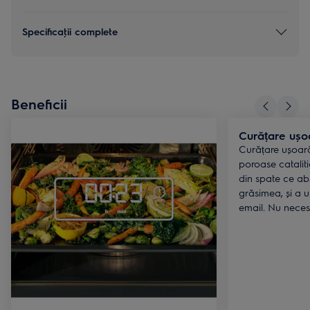
Specificaţii complete
Beneficii
Curățare ușo
Curățare ușoară
poroase cataliti
din spate ce a
grăsimea, și a u
email. Nu necesi