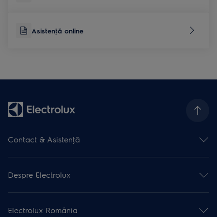
Asistenţă online
Contact & Asistenţă
Formular contact
Asistenţă online
Despre Electrolux
Asistenţă service
Articole de asistență
Promoţii active
Garanţia Electrolux
Promoţii încheiate
Înregistrare produse
Electrolux România
Despre Electrolux