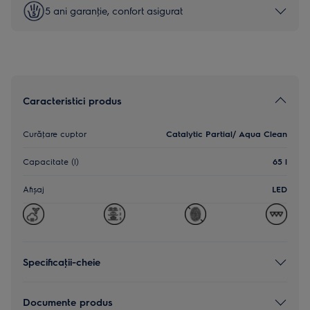
5 ani garanţie, confort asigurat
Caracteristici produs
Curăţare cuptor
Catalytic Partial/ Aqua Clean
Capacitate (l)
65 l
Afișaj
LED
Specificaţii-cheie
Documente produs