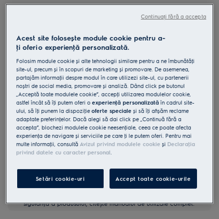
EOD3F40BX
Continuați fără a accepta
Cuptor cu abur A 65 l litri inox
antiamprentă
Acest site folosește module cookie pentru a-
ţi oferi o experienţă personalizată.
4.8 (141)
Folosim module cookie și alte tehnologii similare pentru a ne îmbunătăţi
Fișa cu informaţii despre produs
site-ul, precum și în scopuri de marketing și promovare. De asemenea,
Beneficii
partajăm informaţii despre modul în care utilizezi site-ul, cu partenerii
noștri de social media, promovare și analiză. Dând click pe butonul
SteamBake folosește abur pentru a da preparatelor coapte cruste
„Acceptă toate modulele cookie”, accepţi utilizarea modulelor cookie,
crocante.
SET asigură că ai întotdeauna durata precisă pentru gătit.
astfel încât să îţi putem oferi o
experienţă personalizată
în cadrul site-
Curățare fără efort, datorită unei suprafețe poroase catalitice
ului, să îţi punem la dispoziţie
oferte speciale
și să îţi afișăm reclame
speciale.
adaptate preferinţelor. Dacă alegi să dai click pe „Continuă fără a
accepta”, blochezi modulele cookie neesenţiale, ceea ce poate afecta
experienţa de navigare și serviciile pe care ţi le putem oferi. Pentru mai
multe informaţii, consultă
Avizul privind modulele cookie
și
Declaraţia
privind datele cu caracter personal
.
Setări cookie-uri
Accept toate cookie-urile
Instrucţiunile de siguranţă și avertismentele de siguranţă
conform regulamentului UE 2023/988 sunt enumerate în
capitolele 1 și 2 din manualul de utilizare. Pentru utilizarea în
siguranţă a produsului, citește manualul de utilizare complet.