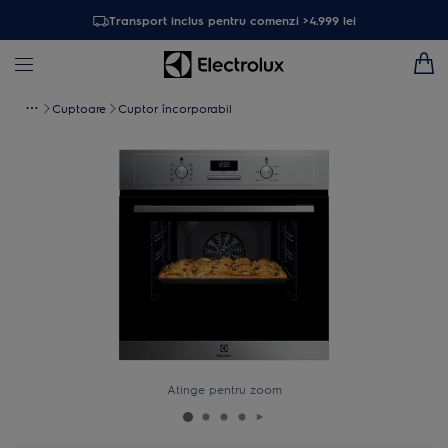
Transport inclus pentru comenzi >4.999 lei
Cuptoare
Cuptor încorporabil
Atinge pentru zoom