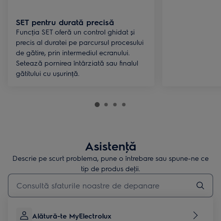
SET pentru durată precisă
Funcția SET oferă un control ghidat şi
precis al duratei pe parcursul procesului
de gătire, prin intermediul ecranului.
Setează pornirea întârziată sau finalul
gătitului cu ușurință.
Asistenţă
Descrie pe scurt problema, pune o întrebare sau spune-ne ce
tip de produs deţii.
Type to search for support articles
Alătură-te MyElectrolux