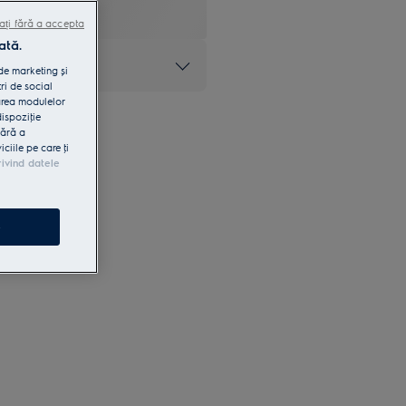
ați fără a accepta
ată.
at
 de marketing și
ri de social
area modulelor
dispoziţie
fără a
iile pe care ţi
rivind datele
e