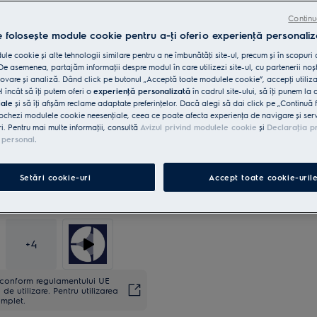
Continu
e folosește module cookie pentru a-ţi oferi o experienţă personaliz
5 ani garanţie, confort asigur
le cookie și alte tehnologii similare pentru a ne îmbunătăţi site-ul, precum și în scopuri
e asemenea, partajăm informaţii despre modul în care utilizezi site-ul, cu partenerii noșt
vare și analiză. Dând click pe butonul „Acceptă toate modulele cookie”, accepţi utiliz
l încât să îţi putem oferi o
experienţă personalizată
în cadrul site-ului, să îţi punem la 
iale
și să îţi afișăm reclame adaptate preferinţelor. Dacă alegi să dai click pe „Continuă 
ochezi modulele cookie neesenţiale, ceea ce poate afecta experienţa de navigare și servic
ri. Pentru mai multe informaţii, consultă
Avizul privind modulele cookie
și
Declaraţia p
 personal
.
Setări cookie-uri
Accept toate cookie-uril
+
4
ă conform regulamentului UE
de utilizare. Pentru utilizarea
omplet.