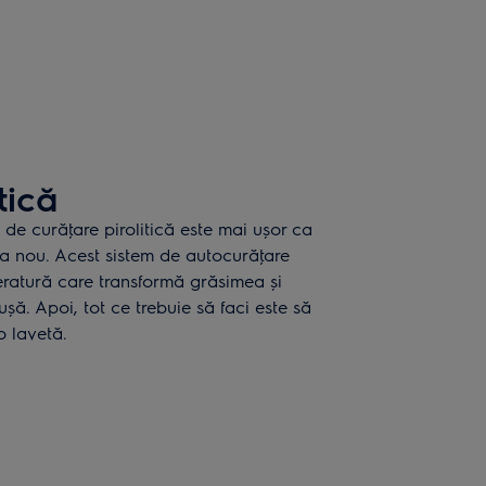
tică
e de curăţare pirolitică este mai ușor ca
ca nou. Acest sistem de autocurăţare
eratură care transformă grăsimea și
șă. Apoi, tot ce trebuie să faci este să
o lavetă.