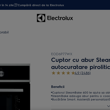
 în 14 zile
Cumpără direct de la Electrolux
orabil
EOD6P77WX
Cuptor cu abur Stea
autocuratare pirolitic
4.9 (2486)
Beneficii
Cuptorul SteamBake 600 te ajuta sa obti
SteamBake adauga abur pentru o coace
Bucătărie Smart. Asistenţă personalizată