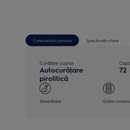
Caracteristici produs
Specificaţii-cheie
Curăţare cuptor
Capac
Autocurăţare
72
pirolitică
SteamBake
Gatire conect