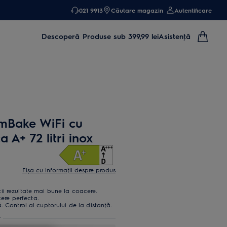
021 9913
Căutare magazin
Autentificare
Descoperă
Produse sub 399,99 lei
Asistenţă
mBake WiFi cu
a A+ 72 litri inox
Fișa cu informaţii despre produs
i rezultate mai bune la coacere.
re perfecta.
. Control al cuptorului de la distanţă.