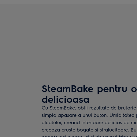
SteamBake pentru o
delicioasa
Cu SteamBake, obtii rezultate de brutarie 
simpla apasare a unui buton. Umiditatea 
aluatului, creand interioare delicios de m
creeaza cruste bogate si stralucitoare. B
coapte delicioase, ci si de un pui fript si