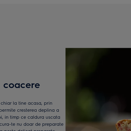
 coacere
chiar la tine acasa, prin
permite cresterea deplina a
oi, in timp ce caldura uscata
ucura-te nu doar de preparate
 un peste delicat preparate