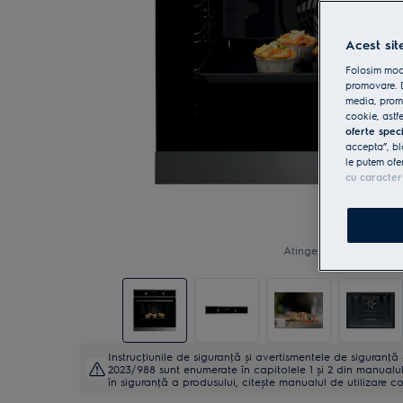
Acest sit
Folosim modu
promovare. D
media, promo
cookie, astfe
oferte spec
accepta”, bl
le putem ofe
cu caracter
Atinge pentru zoom
Instrucţiunile de siguranţă și avertismentele de siguranţ
2023/988 sunt enumerate în capitolele 1 și 2 din manualul 
în siguranţă a produsului, citește manualul de utilizare c