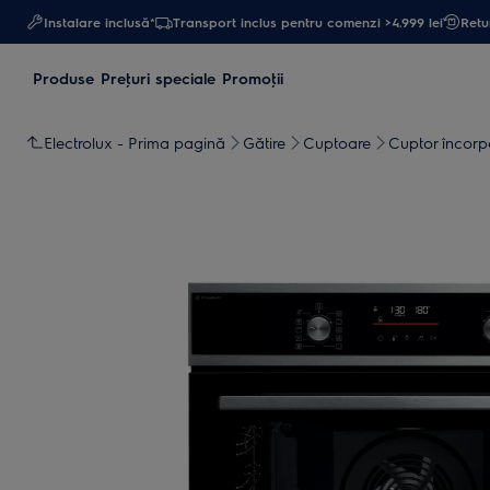
Instalare inclusă*
Transport inclus pentru comenzi >4.999 lei
Retur
Produse
Preţuri speciale
Promoţii
Electrolux - Prima pagină
Gătire
Cuptoare
Cuptor încorp