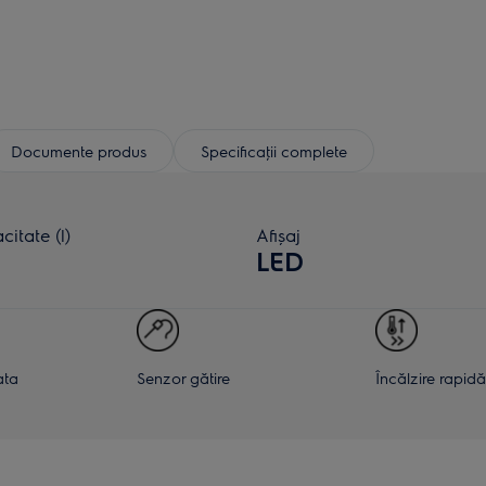
Documente produs
Specificaţii complete
itate (l)
Afișaj
LED
ata
Senzor gătire
Încălzire rapidă