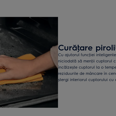
Curăţare piroli
Cu ajutorul funcţiei inteligent
niciodată să menţii cuptorul 
încălzește cuptorul la o temp
reziduurile de mâncare în cenu
ștergi interiorul cuptorului cu 