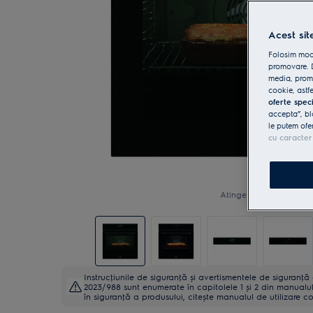
Acest sit
Folosim modu
promovare. D
media, promo
cookie, astfe
oferte spec
accepta”, bl
le putem ofe
cu caracter
Atinge pentru zoom
Instrucţiunile de siguranţă și avertismentele de siguranţ
2023/988 sunt enumerate în capitolele 1 și 2 din manualul 
în siguranţă a produsului, citește manualul de utilizare c