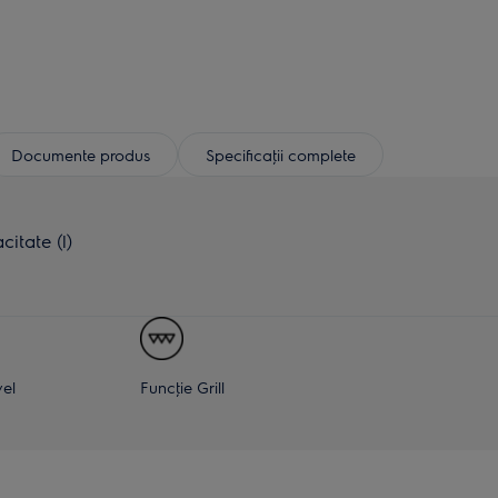
Documente produs
Specificaţii complete
itate (l)
vel
Funcţie Grill