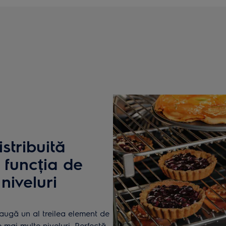
stribuită
 funcția de
niveluri
daugă un al treilea element de
 mai multe niveluri. Perfectă