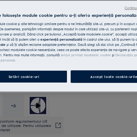
Continu
e folosește module cookie pentru a-ţi oferi o experienţă personaliz
le cookie și alte tehnologii similare pentru a ne îmbunătăţi site-ul, precum și în scopuri
5 ani garanţie, confort asigur
e asemenea, partajăm informaţii despre modul în care utilizezi site-ul, cu partenerii noșt
vare și analiză. Dând click pe butonul „Acceptă toate modulele cookie”, accepţi utiliz
l încât să îţi putem oferi o
experienţă personalizată
în cadrul site-ului, să îţi punem la 
iale
și să îţi afișăm reclame adaptate preferinţelor. Dacă alegi să dai click pe „Continuă 
ochezi modulele cookie neesenţiale, ceea ce poate afecta experienţa de navigare și servic
ri. Pentru mai multe informaţii, consultă
Avizul privind modulele cookie
și
Declaraţia p
 personal
.
Setări cookie-uri
Accept toate cookie-uril
+
6
ă conform regulamentului UE
de utilizare. Pentru utilizarea
omplet.