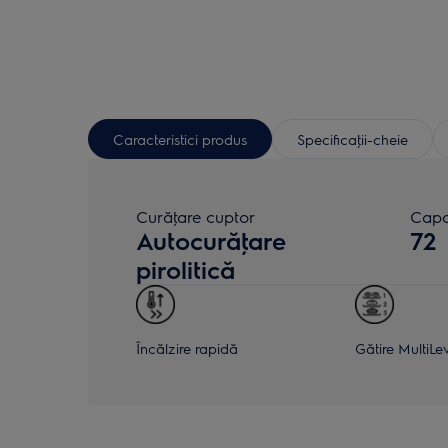
Caracteristici produs
Specificaţii-cheie
Curăţare cuptor
Capac
Autocurăţare
72
pirolitică
Încălzire rapidă
Gătire MultiLe