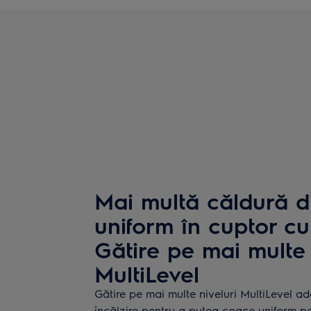
Mai multă căldură di
uniform în cuptor cu
Gătire pe mai multe 
MultiLevel
Gătire pe mai multe niveluri MultiLevel a
încălzire pentru a putea coace uniform pe