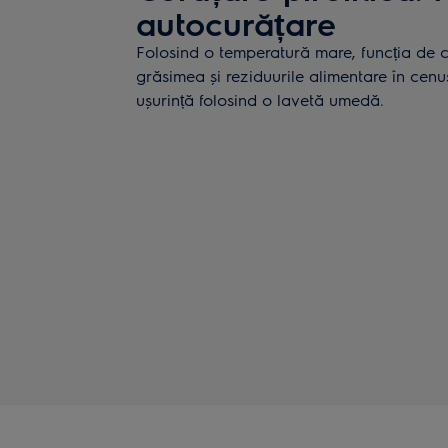
autocurățare
Folosind o temperatură mare, funcția de cu
grăsimea și reziduurile alimentare în cen
ușurință folosind o lavetă umedă.