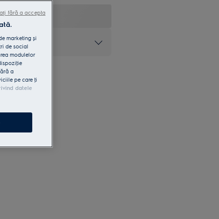
ați fără a accepta
ată.
 de marketing și
at
ri de social
area modulelor
dispoziţie
fără a
iile pe care ţi
rivind datele
e