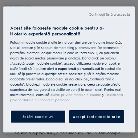
EOX8P38WH
Cuptor electric SurroundCook WiFi
Continuați fără a accepta
cu autocuratare pirolitica A++ 72 litri
Acest site folosește module cookie pentru a-
Negru
ţi oferi o experienţă personalizată.
4.9 (940)
Folosim module cookie și alte tehnologii similare pentru a ne îmbunătăţi
site-ul, precum și în scopuri de marketing și promovare. De asemenea,
Fișa cu informaţii despre produs
partajăm informaţii despre modul în care utilizezi site-ul, cu partenerii
Beneficii
noștri de social media, promovare și analiză. Dând click pe butonul
„Acceptă toate modulele cookie”, accepţi utilizarea modulelor cookie,
Cuptorul PizzaExpert creează pizza napolitană ca la restaurant.
Cuptorul recomandat de experţi, PizzaExpert, coace pizza în 2,5
astfel încât să îţi putem oferi o
experienţă personalizată
în cadrul site-
minute.
ului, să îţi punem la dispoziţie
oferte speciale
și să îţi afișăm reclame
Afișajul EXCite Touch îţi oferă îndrumare pentru o pizza perfectă.
adaptate preferinţelor. Dacă alegi să dai click pe „Continuă fără a
accepta”, blochezi modulele cookie neesenţiale, ceea ce poate afecta
experienţa de navigare și serviciile pe care ţi le putem oferi. Pentru mai
multe informaţii, consultă
Avizul privind modulele cookie
și
Declaraţia
privind datele cu caracter personal
.
Setări cookie-uri
Accept toate cookie-urile
Instrucţiunile de siguranţă și avertismentele de siguranţă
conform regulamentului UE 2023/988 sunt enumerate în
capitolele 1 și 2 din manualul de utilizare. Pentru utilizarea în
siguranţă a produsului, citește manualul de utilizare complet.