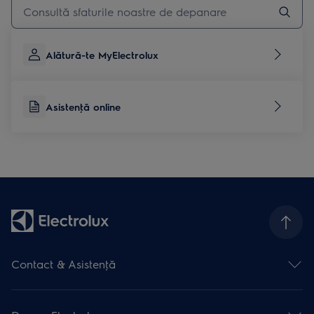
Type to search for support articles
Alătură-te MyElectrolux
Asistenţă online
Contact & Asistenţă
Formular contact
Asistenţă online