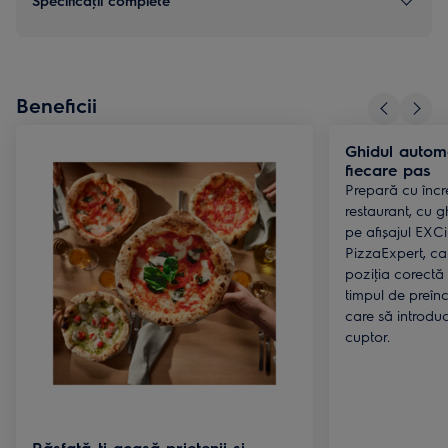
Specificaţii complete
Beneficii
Ghidul automa
fiecare pas
Prepară cu încr
restaurant, cu g
pe afișajul EXCi
PizzaExpert, care
poziţia corectă a
timpul de preînc
care să introduc
cuptor.
Răsfaţă-ţi acasă prietenii și