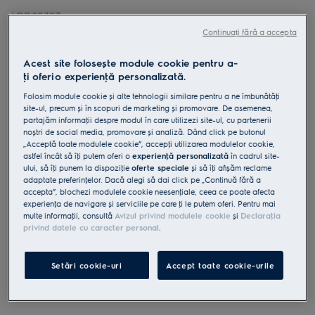
LOD8P39Z
Cuptor cu abur cu autocuratare
Continuați fără a accepta
pirolitica A+ 72 litri Negru
Acest site folosește module cookie pentru a-
4.9 (947)
ţi oferi o experienţă personalizată.
Folosim module cookie și alte tehnologii similare pentru a ne îmbunătăţi
Fișa cu informaţii despre produs
site-ul, precum și în scopuri de marketing și promovare. De asemenea,
Beneficii
partajăm informaţii despre modul în care utilizezi site-ul, cu partenerii
SteamBake folosește abur pentru a da preparatelor coapte cruste
noștri de social media, promovare și analiză. Dând click pe butonul
crocante.
„Acceptă toate modulele cookie”, accepţi utilizarea modulelor cookie,
Cu senzorul pentru alimente Food Sensor, cuptorul te informează
când preparatul este gata.
astfel încât să îţi putem oferi o
experienţă personalizată
în cadrul site-
Un ajutor la gătire mai receptiv cu afișajul EXCite Touch.
ului, să îţi punem la dispoziţie
oferte speciale
și să îţi afișăm reclame
adaptate preferinţelor. Dacă alegi să dai click pe „Continuă fără a
accepta”, blochezi modulele cookie neesenţiale, ceea ce poate afecta
experienţa de navigare și serviciile pe care ţi le putem oferi. Pentru mai
multe informaţii, consultă
Avizul privind modulele cookie
și
Declaraţia
privind datele cu caracter personal
.
Instrucţiunile de siguranţă și avertismentele de siguranţă
Setări cookie-uri
Accept toate cookie-urile
conform regulamentului UE 2023/988 sunt enumerate în
capitolele 1 și 2 din manualul de utilizare. Pentru utilizarea în
siguranţă a produsului, citește manualul de utilizare complet.