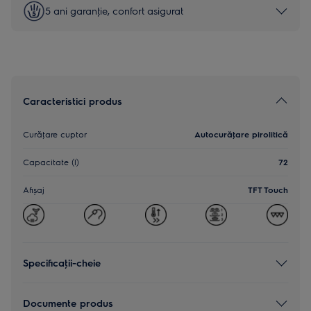
5 ani garanţie, confort asigurat
Caracteristici produs
Curăţare cuptor
Autocurăţare pirolitică
Capacitate (l)
72
Afișaj
TFT Touch
Specificaţii-cheie
Documente produs