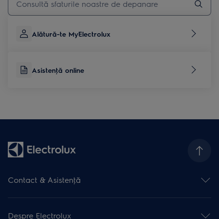
Alătură-te MyElectrolux
Asistenţă online
Contact & Asistenţă
Formular contact
Asistenţă online
Despre Electrolux