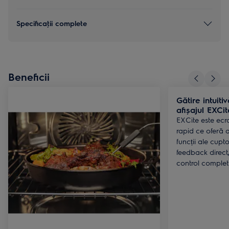
Specificaţii complete
Beneficii
Gătire intuiti
afișajul EXCi
EXCite este ecra
rapid ce oferă ac
funcții ale cupto
feedback direct
control complet 