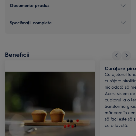
Documente produs
Specificaţii complete
Beneficii
Curăţare pirol
Cu ajutorul func
curăţare pirolit
niciodată să me
Acest sistem de
cuptorul la o t
transformă grăs
mâncare în cenu
să faci este să ș
cu o lavetă.