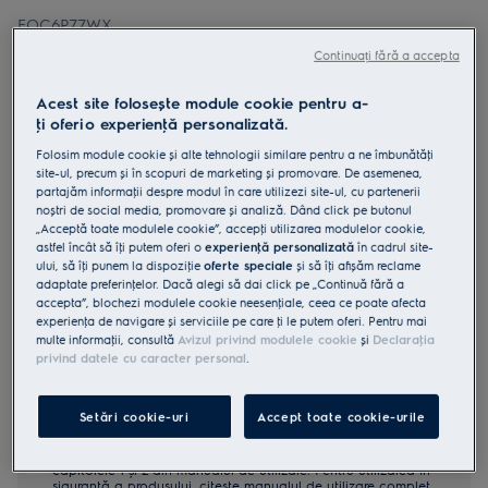
EOC6P77WX
Cuptor cu abur SteamCrisp WiFi cu
Continuați fără a accepta
autocuratare pirolitica A+ 72 litri
Acest site folosește module cookie pentru a-
inox
ţi oferi o experienţă personalizată.
4.9 (170)
Folosim module cookie și alte tehnologii similare pentru a ne îmbunătăţi
site-ul, precum și în scopuri de marketing și promovare. De asemenea,
Fișa cu informaţii despre produs
partajăm informaţii despre modul în care utilizezi site-ul, cu partenerii
Beneficii
noștri de social media, promovare și analiză. Dând click pe butonul
Cuptorul SteamCrisp® 700 gateste mancarea la temperaturi mai
„Acceptă toate modulele cookie”, accepţi utilizarea modulelor cookie,
reduse pentru ca aceasta sa nu se usuce.
astfel încât să îţi putem oferi o
experienţă personalizată
în cadrul site-
SteamCrisp opreste uscarea mancarii, ideal pentru coacere si frigere.
ului, să îţi punem la dispoziţie
oferte speciale
și să îţi afișăm reclame
Curăţarea pirolitică transformă grăsimea și reziduurile alimentare în
adaptate preferinţelor. Dacă alegi să dai click pe „Continuă fără a
cenușă.
accepta”, blochezi modulele cookie neesenţiale, ceea ce poate afecta
experienţa de navigare și serviciile pe care ţi le putem oferi. Pentru mai
multe informaţii, consultă
Avizul privind modulele cookie
și
Declaraţia
privind datele cu caracter personal
.
Setări cookie-uri
Accept toate cookie-urile
Instrucţiunile de siguranţă și avertismentele de siguranţă
conform regulamentului UE 2023/988 sunt enumerate în
capitolele 1 și 2 din manualul de utilizare. Pentru utilizarea în
siguranţă a produsului, citește manualul de utilizare complet.