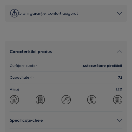
5 ani garanţie, confort asigurat
Caracteristici produs
Curăţare cuptor
Autocurăţare pirolitică
Capacitate (l)
72
Afișaj
LED
Specificaţii-cheie