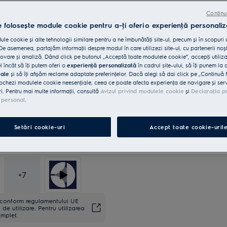
Continu
e folosește module cookie pentru a-ţi oferi o experienţă personaliz
le cookie și alte tehnologii similare pentru a ne îmbunătăţi site-ul, precum și în scopuri
5 ani garanţie, confort asigur
e asemenea, partajăm informaţii despre modul în care utilizezi site-ul, cu partenerii noșt
vare și analiză. Dând click pe butonul „Acceptă toate modulele cookie”, accepţi utiliz
l încât să îţi putem oferi o
experienţă personalizată
în cadrul site-ului, să îţi punem la 
iale
și să îţi afișăm reclame adaptate preferinţelor. Dacă alegi să dai click pe „Continuă 
ochezi modulele cookie neesenţiale, ceea ce poate afecta experienţa de navigare și servic
ri. Pentru mai multe informaţii, consultă
Avizul privind modulele cookie
și
Declaraţia p
 personal
.
Setări cookie-uri
Accept toate cookie-uril
+
7
ă conform regulamentului UE
de utilizare. Pentru utilizarea
omplet.