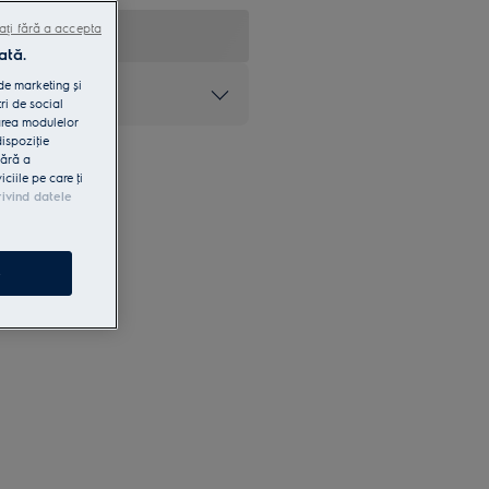
ați fără a accepta
ată.
 de marketing și
at
ri de social
area modulelor
dispoziţie
fără a
iile pe care ţi
rivind datele
e