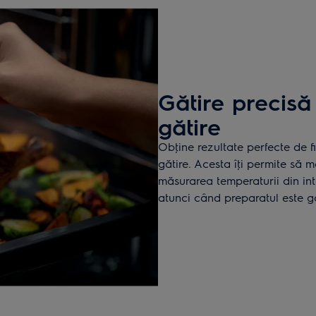
Gătire precisă
gătire
Obţine rezultate perfecte de f
gătire. Acesta îţi permite să m
măsurarea temperaturii din inte
atunci când preparatul este ga