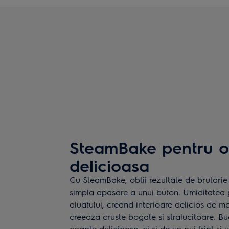
SteamBake pentru o
delicioasa
Cu SteamBake, obtii rezultate de brutarie 
simpla apasare a unui buton. Umiditatea 
aluatului, creand interioare delicios de m
creeaza cruste bogate si stralucitoare. B
coapte delicioase, ci si de un pui fript si