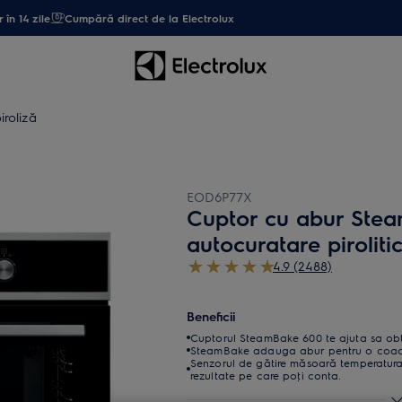
 în 14 zile
Cumpără direct de la Electrolux
iroliză
EOD6P77X
Cuptor cu abur Ste
autocuratare pirolitic
4.9 (2488)
Beneficii
Cuptorul SteamBake 600 te ajuta sa obti
SteamBake adauga abur pentru o coace
Senzorul de gătire măsoară temperatura d
rezultate pe care poţi conta.