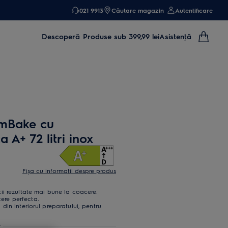
021 9913
Căutare magazin
Autentificare
Descoperă
Produse sub 399,99 lei
Asistenţă
amBake cu
a A+ 72 litri inox
Fișa cu informaţii despre produs
i rezultate mai bune la coacere.
re perfecta.
in interiorul preparatului, pentru