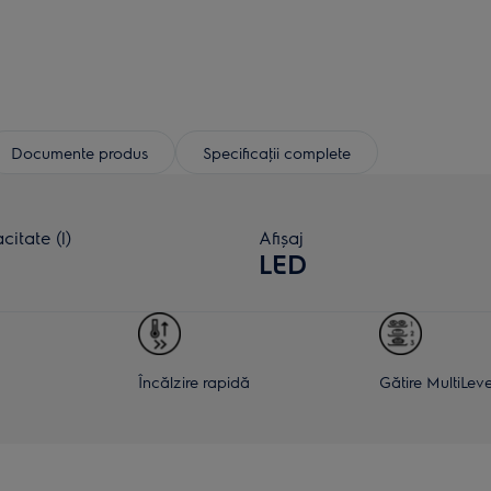
Documente produs
Specificaţii complete
itate (l)
Afișaj
LED
Încălzire rapidă
Gătire MultiLeve