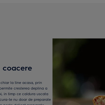
 coacere
chiar la tine acasa, prin
permite cresterea deplina a
oi, in timp ce caldura uscata
ucura-te nu doar de preparate
 un peste delicat preparate