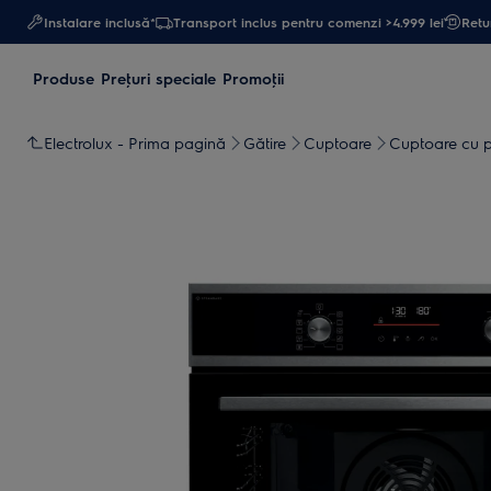
Instalare inclusă*
Transport inclus pentru comenzi >4.999 lei
Retur
Produse
Preţuri speciale
Promoţii
Electrolux - Prima pagină
Gătire
Cuptoare
Cuptoare cu p