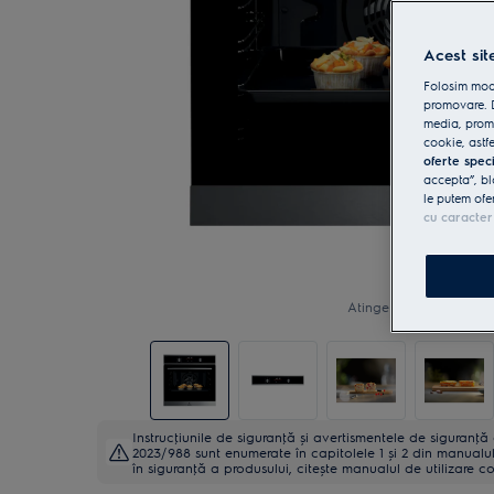
Acest sit
Folosim modu
promovare. D
media, promo
cookie, astfe
oferte spec
accepta”, bl
le putem ofe
cu caracter
Atinge pentru zoom
Instrucţiunile de siguranţă și avertismentele de siguranţ
2023/988 sunt enumerate în capitolele 1 și 2 din manualul 
în siguranţă a produsului, citește manualul de utilizare c