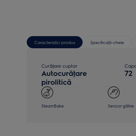
Caracteristici produs
Specificaţii-cheie
Curăţare cuptor
Capac
Autocurăţare
72
pirolitică
SteamBake
Senzor gătire