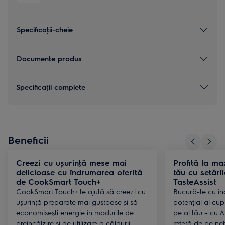
Specificaţii-cheie
Documente produs
Specificaţii complete
Beneficii
Creezi cu ușurinţă mese mai
Profită la m
delicioase cu îndrumarea oferită
tău cu setăril
de CookSmart Touch+
TasteAssist
CookSmart Touch+ te ajută să creezi cu
Bucură-te cu în
ușurinţă preparate mai gustoase și să
potențial al cupt
economisești energie în modurile de
pe al tău – cu AI
preîncălzire și de utilizare a căldurii
rețetă de pe net