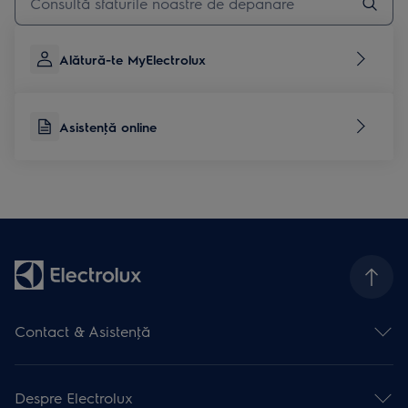
Alătură-te MyElectrolux
Asistenţă online
Contact & Asistenţă
Formular contact
Asistenţă online
Despre Electrolux