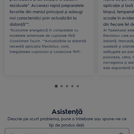
reziduale*. Accesezi rapid preparatele
aplicație și las
favorite din meniul principal și adaugi
timpul, temperatu
noi caracteristici prin actualizări la
scoate în evid
distanţă**.
din fiecare fel 
*Economie energetică în comparaţie cu
AI TasteAssist este
modelele anterioare de cuptoare fără
Electrolux care po
CookSmart Touch. **Actualizările la distanţă
italiană, francez
necesită aplicaţia Electrolux, cont,
suedeză și olandez
înregistrarea cuptorului și conexiune WiFi.
adăugate pe parcu
poloneza, ceha, 
norvegiana și dan
este disponibilă î
Asistenţă
Descrie pe scurt problema, pune o întrebare sau spune-ne ce
tip de produs deţii.
Type to search for support articles