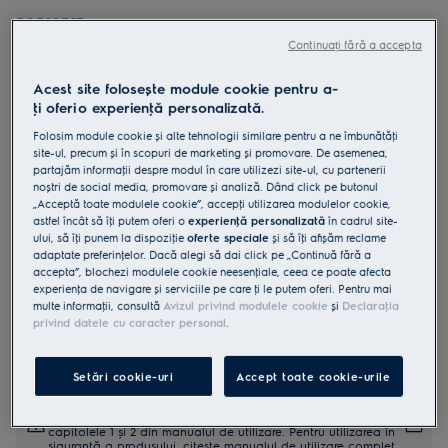
EOE9P3ST
Cuptor electric WiFi cu
Continuați fără a accepta
autocuratare pirolitica A++ 71 litri
Acest site folosește module cookie pentru a-
negru mat
ţi oferi o experienţă personalizată.
5 (16)
Folosim module cookie și alte tehnologii similare pentru a ne îmbunătăţi
site-ul, precum și în scopuri de marketing și promovare. De asemenea,
Fișa cu informaţii despre produs
partajăm informaţii despre modul în care utilizezi site-ul, cu partenerii
Beneficii
noștri de social media, promovare și analiză. Dând click pe butonul
„Acceptă toate modulele cookie”, accepţi utilizarea modulelor cookie,
Cuptorul ProAssist 900 te ghidează prin simpla apăsare a unui buton.
astfel încât să îţi putem oferi o
experienţă personalizată
în cadrul site-
CookSmart Touch+ te ghidează la fiecare pas pentru rezultate
delicioase.
ului, să îţi punem la dispoziţie
oferte speciale
și să îţi afișăm reclame
AI TasteAssist optimizează setările cuptorului pentru rețetele de pe
adaptate preferinţelor. Dacă alegi să dai click pe „Continuă fără a
net
accepta”, blochezi modulele cookie neesenţiale, ceea ce poate afecta
experienţa de navigare și serviciile pe care ţi le putem oferi. Pentru mai
multe informaţii, consultă
Avizul privind modulele cookie
și
Declaraţia
privind datele cu caracter personal
.
Setări cookie-uri
Accept toate cookie-urile
Instrucţiunile de siguranţă și avertismentele de siguranţă
conform regulamentului UE 2023/988 sunt enumerate în
capitolele 1 și 2 din manualul de utilizare. Pentru utilizarea în
siguranţă a produsului, citește manualul de utilizare complet.