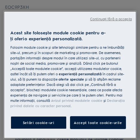
EOC9P3XH
Cuptor electric WiFi cu
Continuați fără a accepta
autocuratare pirolitica A++ 72 litri
Negru
Acest site folosește module cookie pentru a-
ţi oferi o experienţă personalizată.
4.8 (175)
Folosim module cookie și alte tehnologii similare pentru a ne îmbunătăţi
Fișa cu informaţii despre produs
site-ul, precum și în scopuri de marketing și promovare. De asemenea,
Beneficii
partajăm informaţii despre modul în care utilizezi site-ul, cu partenerii
noștri de social media, promovare și analiză. Dând click pe butonul
Cuptorul MealAssist 700 cu SteamCrisp® pentru gust și textură
„Acceptă toate modulele cookie”, accepţi utilizarea modulelor cookie,
excelente.
SteamCrisp® folosește aburul pentru o consistenţă şi arome excelente.
astfel încât să îţi putem oferi o
experienţă personalizată
în cadrul site-
CookSmart Touch te ghidează la fiecare pas, pentru rezultate
ului, să îţi punem la dispoziţie
oferte speciale
și să îţi afișăm reclame
delicioase.
adaptate preferinţelor. Dacă alegi să dai click pe „Continuă fără a
accepta”, blochezi modulele cookie neesenţiale, ceea ce poate afecta
experienţa de navigare și serviciile pe care ţi le putem oferi. Pentru mai
multe informaţii, consultă
Avizul privind modulele cookie
și
Declaraţia
privind datele cu caracter personal
.
Setări cookie-uri
Accept toate cookie-urile
Instrucţiunile de siguranţă și avertismentele de siguranţă
conform regulamentului UE 2023/988 sunt enumerate în
capitolele 1 și 2 din manualul de utilizare. Pentru utilizarea în
siguranţă a produsului, citește manualul de utilizare complet.