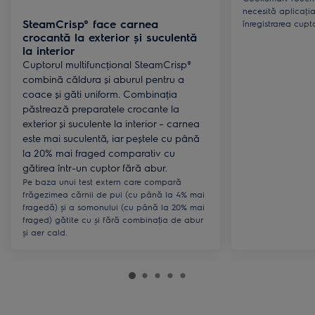
necesită aplicaţia
SteamCrisp® face carnea
înregistrarea cupt
crocantă la exterior și suculentă
la interior
Cuptorul multifuncțional SteamCrisp®
combină căldura și aburul pentru a
coace și găti uniform. Combinația
păstrează preparatele crocante la
exterior și suculente la interior – carnea
este mai suculentă, iar peștele cu până
la 20% mai fraged comparativ cu
gătirea într-un cuptor fără abur.
Pe baza unui test extern care compară
frăgezimea cărnii de pui (cu până la 4% mai
fragedă) și a somonului (cu până la 20% mai
fraged) gătite cu și fără combinația de abur
și aer cald.