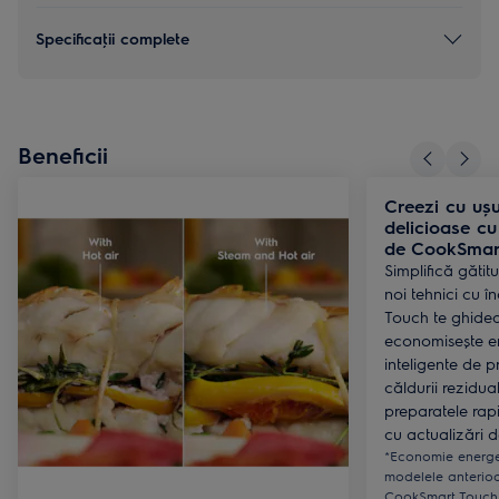
Specificaţii complete
Beneficii
Creezi cu uș
delicioase cu
de CookSmar
Simplifică gătitu
noi tehnici cu 
Touch te ghidea
economisește en
inteligente de pr
căldurii rezidua
preparatele rapi
cu actualizări d
*Economie energe
modelele anterio
CookSmart Touch. 