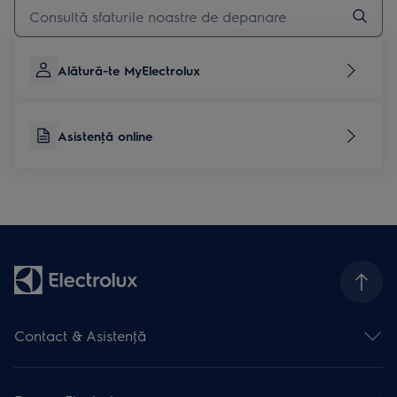
Type to search for support articles
Alătură-te MyElectrolux
Asistenţă online
Contact & Asistenţă
Formular contact
Asistenţă online