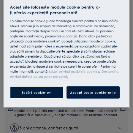
EOD5C70BX
Acest site folosește module cookie pentru a-
Cuptor cu abur SteamBake cu
ţi oferi o experienţă personalizată.
autocuratare catalitica A 65 l litri
Folosim module cookie și alte tehnologii similare pentru a ne îmbunătăţi
site-ul, precum și în scopuri de marketing și promovare. De asemenea,
inox
partajăm informaţii despre modul în care utilizezi site-ul, cu partenerii
noștri de social media, promovare și analiză. Dând click pe butonul
4.9 (1857)
„Acceptă toate modulele cookie”, accepţi utilizarea modulelor cookie,
astfel încât să îţi putem oferi o
experienţă personalizată
în cadrul site-
Fișa cu informaţii despre produs
ului, să îţi punem la dispoziţie
oferte speciale
și să îţi afișăm reclame
Beneficii
adaptate preferinţelor. Dacă alegi să dai click pe „Continuă fără a
accepta”, blochezi modulele cookie neesenţiale, ceea ce poate afecta
Cuptorul SteamBake 600 te ajuta sa obtii rezultate mai bune la
coacere.
experienţa de navigare și serviciile pe care ţi le putem oferi. Pentru mai
SteamBake adauga abur pentru o coacere perfecta.
multe informaţii, consultă
Avizul privind modulele cookie
și
Declaraţia
Curatarea catalitica absoarbe grasimea si curata cuptorul la 250°C.
privind datele cu caracter personal
.
Setări cookie-uri
Accept toate cookie-urile
Instrucţiunile de siguranţă și avertismentele de siguranţă
conform regulamentului UE 2023/988 sunt enumerate în
capitolele 1 și 2 din manualul de utilizare. Pentru utilizarea în
siguranţă a produsului, citește manualul de utilizare complet.
5 ani garanţie, confort asigurat