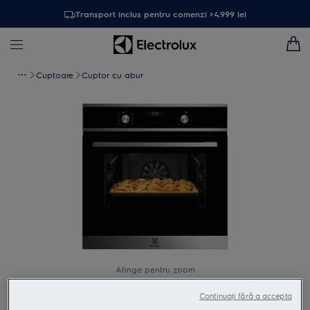
Transport inclus pentru comenzi >4.999 lei
Cuptoare
Cuptor cu abur
Atinge pentru zoom
Continuați fără a accepta