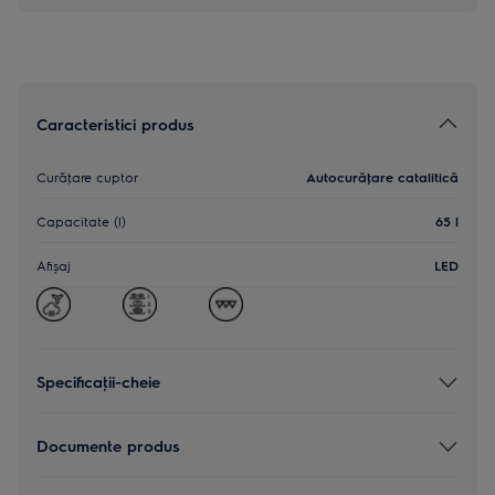
Caracteristici produs
Curăţare cuptor
Autocurăţare catalitică
Capacitate (l)
65 l
Afișaj
LED
Specificaţii-cheie
Documente produs