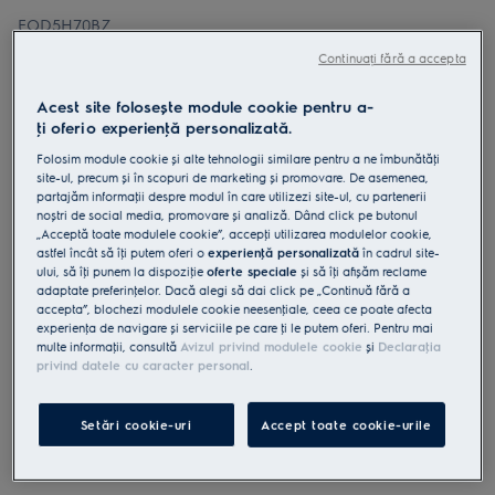
EOD5H70BZ
Cuptor cu abur SteamBake A 65 l
Continuați fără a accepta
litri Negru
Acest site folosește module cookie pentru a-
4.9 (1072)
ţi oferi o experienţă personalizată.
Fișa cu informaţii despre produs
Folosim module cookie și alte tehnologii similare pentru a ne îmbunătăţi
Beneficii
site-ul, precum și în scopuri de marketing și promovare. De asemenea,
partajăm informaţii despre modul în care utilizezi site-ul, cu partenerii
Cuptorul SteamBake 600 te ajuta sa obtii rezultate mai bune la
coacere.
noștri de social media, promovare și analiză. Dând click pe butonul
SteamBake adauga abur pentru o coacere perfecta.
„Acceptă toate modulele cookie”, accepţi utilizarea modulelor cookie,
Mențineți curat cuptorul în mod natural cu ajutorul aburului folosind
astfel încât să îţi putem oferi o
experienţă personalizată
în cadrul site-
AquaClean.
ului, să îţi punem la dispoziţie
oferte speciale
și să îţi afișăm reclame
adaptate preferinţelor. Dacă alegi să dai click pe „Continuă fără a
accepta”, blochezi modulele cookie neesenţiale, ceea ce poate afecta
experienţa de navigare și serviciile pe care ţi le putem oferi. Pentru mai
multe informaţii, consultă
Avizul privind modulele cookie
și
Declaraţia
privind datele cu caracter personal
.
Instrucţiunile de siguranţă și avertismentele de siguranţă
Setări cookie-uri
Accept toate cookie-urile
conform regulamentului UE 2023/988 sunt enumerate în
capitolele 1 și 2 din manualul de utilizare. Pentru utilizarea în
siguranţă a produsului, citește manualul de utilizare complet.