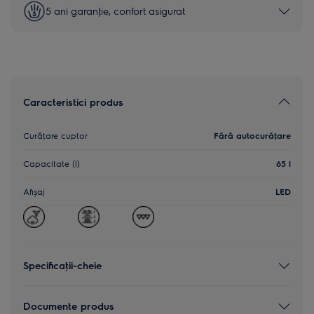
5 ani garanţie, confort asigurat
Caracteristici produs
Curăţare cuptor
Fără autocurăţare
Capacitate (l)
65 l
Afișaj
LED
Specificaţii-cheie
Documente produs