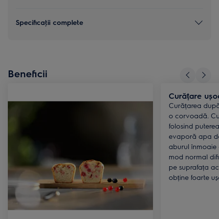
Specificaţii complete
Beneficii
Curățare uș
Curățarea după 
o corvoadă. Cup
folosind putere
evaporă apa de 
aburul înmoaie 
mod normal dific
pe suprafața aces
obține foarte uș