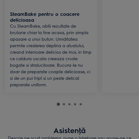
SteamBake pentru o coacere
delicioasa
Cu SteamBake, obtii rezultate de
brutarie chiar la tine acasa, prin simpla
apasare a unui buton. Umiditatea
permite cresterea deplina a aluatului,
creand interioare delicios de moi, in timp
ce caldura uscata creeaza cruste
bogate si stralucitoare. Bucura-te nu
doar de preparate coapte delicioase, ci
si de un pui fript si un peste delicat
preparate uniform.
Asistenţă
Descrie pe scurt problema, pune o întrebare sau spune-ne ce