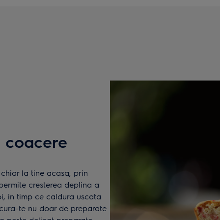
 coacere
chiar la tine acasa, prin
permite cresterea deplina a
oi, in timp ce caldura uscata
ucura-te nu doar de preparate
 un peste delicat preparate