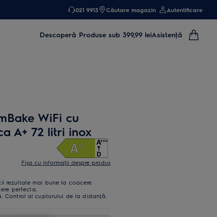
021 9913
Căutare magazin
Autentificare
Descoperă
Produse sub 399,99 lei
Asistenţă
mBake WiFi cu
a A+ 72 litri inox
Fișa cu informaţii despre produs
i rezultate mai bune la coacere.
re perfecta.
. Control al cuptorului de la distanţă.