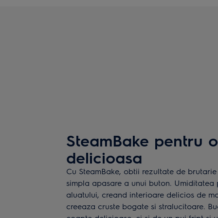
SteamBake pentru o
delicioasa
Cu SteamBake, obtii rezultate de brutarie 
simpla apasare a unui buton. Umiditatea 
aluatului, creand interioare delicios de m
creeaza cruste bogate si stralucitoare. B
coapte delicioase, ci si de un pui fript si