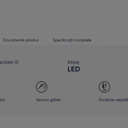
Documente produs
Specificaţii complete
itate (l)
Afișaj
LED
ata
Senzor gătire
Încălzire rapidă