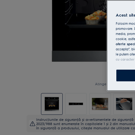
Acest sit
Folosim modu
promovare. D
media, promo
cookie, astfe
oferte spec
accepta”, bl
le putem ofe
cu caracter
Atinge pentru zoom
Instrucţiunile de siguranţă și avertismentele de siguranţ
2023/988 sunt enumerate în capitolele 1 și 2 din manualul 
în siguranţă a produsului, citește manualul de utilizare c