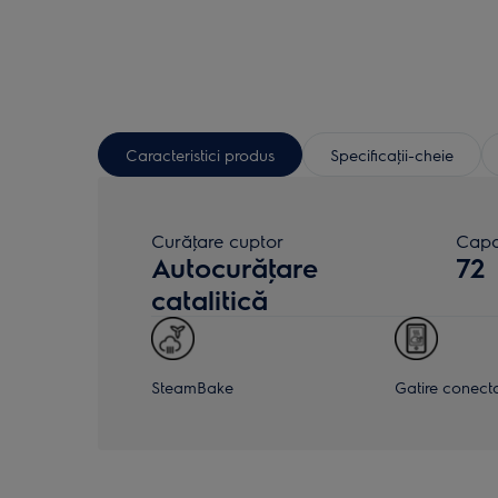
Caracteristici produs
Specificaţii-cheie
Curăţare cuptor
Capac
Autocurăţare
72
catalitică
SteamBake
Gatire conect