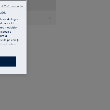
ați fără a accepta
ată.
at
 de marketing și
ri de social
area modulelor
dispoziţie
fără a
iile pe care ţi
rivind datele
e