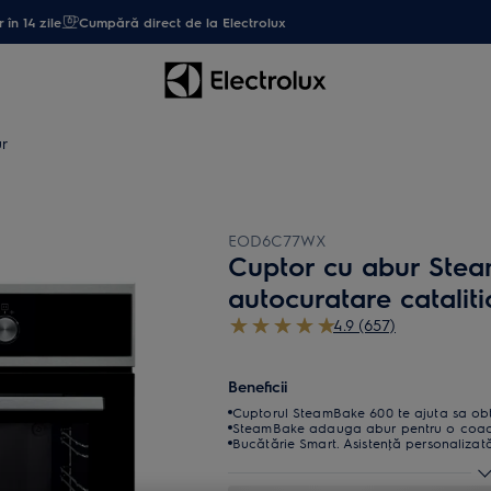
 în 14 zile
Cumpără direct de la Electrolux
r
EOD6C77WX
Cuptor cu abur Stea
autocuratare catalitic
4.9 (657)
Beneficii
Cuptorul SteamBake 600 te ajuta sa obti
SteamBake adauga abur pentru o coace
Bucătărie Smart. Asistenţă personalizată