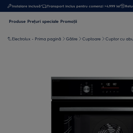
Instalare inclusă*
Transport inclus pentru comenzi >4.999 lei
Retur
Produse
Preţuri speciale
Promoţii
Electrolux - Prima pagină
Gătire
Cuptoare
Cuptor cu abu