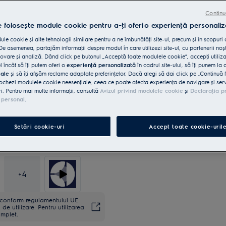
Continu
e folosește module cookie pentru a-ţi oferi o experienţă personaliz
5 ani garanţie, confort asigur
le cookie și alte tehnologii similare pentru a ne îmbunătăţi site-ul, precum și în scopuri
e asemenea, partajăm informaţii despre modul în care utilizezi site-ul, cu partenerii noșt
vare și analiză. Dând click pe butonul „Acceptă toate modulele cookie”, accepţi utiliz
l încât să îţi putem oferi o
experienţă personalizată
în cadrul site-ului, să îţi punem la 
iale
și să îţi afișăm reclame adaptate preferinţelor. Dacă alegi să dai click pe „Continuă 
ochezi modulele cookie neesenţiale, ceea ce poate afecta experienţa de navigare și servic
ri. Pentru mai multe informaţii, consultă
Avizul privind modulele cookie
și
Declaraţia p
 personal
.
Setări cookie-uri
Accept toate cookie-uril
+
4
ă conform regulamentului UE
de utilizare. Pentru utilizarea
omplet.