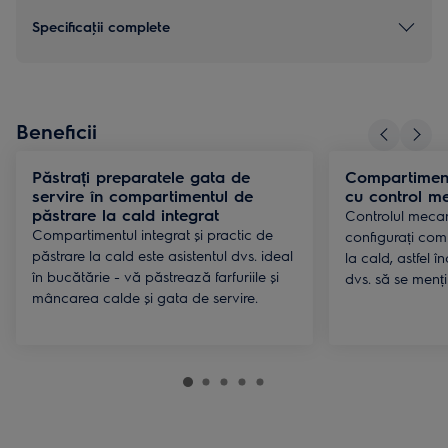
Specificaţii complete
Beneficii
Păstrați preparatele gata de
Compartiment
servire în compartimentul de
cu control m
păstrare la cald integrat
Controlul mecan
Compartimentul integrat și practic de
configurați com
păstrare la cald este asistentul dvs. ideal
la cald, astfel 
în bucătărie - vă păstrează farfuriile și
dvs. să se menți
mâncarea calde și gata de servire.