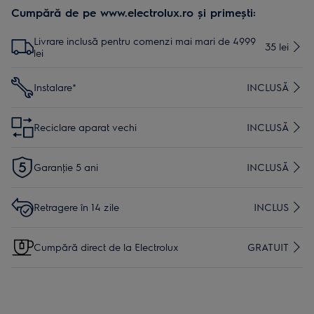
Cumpără de pe www.electrolux.ro și primești:
Livrare inclusă pentru comenzi mai mari de 4999
35 lei
lei
Instalare*
INCLUSĂ
Reciclare aparat vechi
INCLUSĂ
Garanţie 5 ani
INCLUSĂ
Retragere în 14 zile
INCLUS
Cumpără direct de la Electrolux
GRATUIT