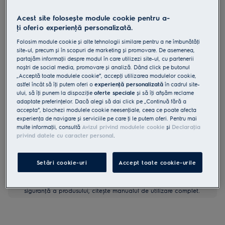
LBD4Z
Acest site folosește module cookie pentru a-
Sertar termic LBD4Z
ţi oferi o experienţă personalizată.
Folosim module cookie și alte tehnologii similare pentru a ne îmbunătăţi
5 (23)
site-ul, precum și în scopuri de marketing și promovare. De asemenea,
Beneficii
partajăm informaţii despre modul în care utilizezi site-ul, cu partenerii
noștri de social media, promovare și analiză. Dând click pe butonul
Păstrați farfuriile și mâncarea gata de servire cu compartimentul de
„Acceptă toate modulele cookie”, accepţi utilizarea modulelor cookie,
păstrare la cald.
astfel încât să îţi putem oferi o
experienţă personalizată
în cadrul site-
Compartimentul de păstrare la cald integrat menține mâncarea și
farfuriile calde.
ului, să îţi punem la dispoziţie
oferte speciale
și să îţi afișăm reclame
Funcții simple cu control mecanic pentru păstrarea la cald.
adaptate preferinţelor. Dacă alegi să dai click pe „Continuă fără a
accepta”, blochezi modulele cookie neesenţiale, ceea ce poate afecta
experienţa de navigare și serviciile pe care ţi le putem oferi. Pentru mai
multe informaţii, consultă
Avizul privind modulele cookie
și
Declaraţia
privind datele cu caracter personal
.
Setări cookie-uri
Accept toate cookie-urile
Instrucţiunile de siguranţă și avertismentele de siguranţă
conform regulamentului UE 2023/988 sunt enumerate în
capitolele 1 și 2 din manualul de utilizare. Pentru utilizarea în
siguranţă a produsului, citește manualul de utilizare complet.