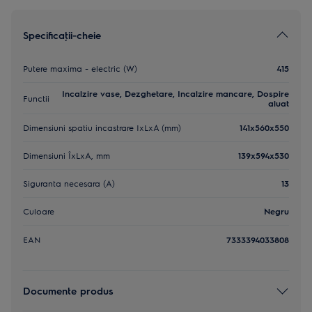
Specificaţii-cheie
Putere maxima - electric (W)
415
Incalzire vase, Dezghetare, Incalzire mancare, Dospire
Functii
aluat
Dimensiuni spatiu incastrare IxLxA (mm)
141x560x550
Dimensiuni ÎxLxA, mm
139x594x530
Siguranta necesara (A)
13
Culoare
Negru
EAN
7333394033808
Documente produs