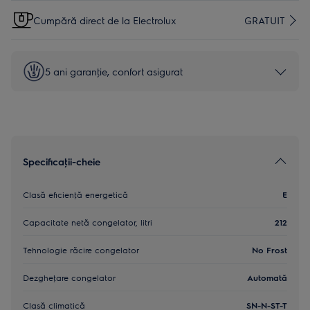
Cumpără direct de la Electrolux
GRATUIT
5 ani garanţie, confort asigurat
Specificaţii-cheie
Clasă eficienţă energetică
E
Capacitate netă congelator, litri
212
Tehnologie răcire congelator
No Frost
Dezgheţare congelator
Automată
Clasă climatică
SN-N-ST-T