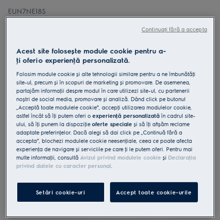
EUN7NE18S
Congelator încorporabil No Frost
Continuați fără a accepta
clasă E 212 litri
Acest site folosește module cookie pentru a-
ţi oferi o experienţă personalizată.
Folosim module cookie și alte tehnologii similare pentru a ne îmbunătăţi
site-ul, precum și în scopuri de marketing și promovare. De asemenea,
0 (0)
partajăm informaţii despre modul în care utilizezi site-ul, cu partenerii
noștri de social media, promovare și analiză. Dând click pe butonul
Fișa cu informaţii despre produs
„Acceptă toate modulele cookie”, accepţi utilizarea modulelor cookie,
Beneficii
astfel încât să îţi putem oferi o
experienţă personalizată
în cadrul site-
ului, să îţi punem la dispoziţie
oferte speciale
și să îţi afișăm reclame
No Frost previne acumularea de gheaţă în congelator.
adaptate preferinţelor. Dacă alegi să dai click pe „Continuă fără a
No Frost previne acumularea ghetii in congelator.
Congelator unic cu pereți interiori din plastic reciclat în proporție de
accepta”, blochezi modulele cookie neesenţiale, ceea ce poate afecta
70%.
experienţa de navigare și serviciile pe care ţi le putem oferi. Pentru mai
multe informaţii, consultă
Avizul privind modulele cookie
și
Declaraţia
privind datele cu caracter personal
.
Setări cookie-uri
Accept toate cookie-urile