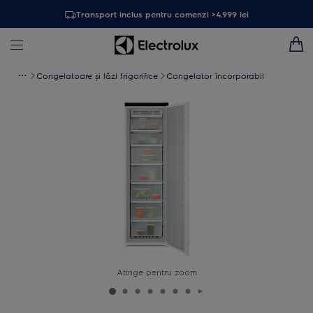
Transport inclus pentru comenzi >4.999 lei
Congelatoare şi lăzi frigorifice
Congelator încorporabil
Atinge pentru zoom