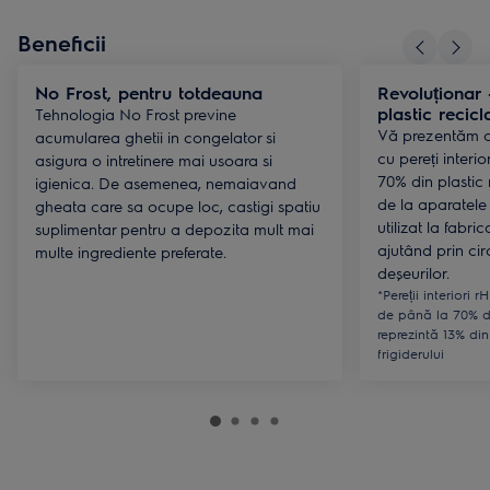
Beneficii
No Frost, pentru totdeauna
Revoluționar 
plastic recicl
Tehnologia No Frost previne
Vă prezentăm c
acumularea ghetii in congelator si
cu pereți interio
asigura o intretinere mai usoara si
70% din plastic r
igienica. De asemenea, nemaiavand
de la aparatele 
gheata care sa ocupe loc, castigi spatiu
utilizat la fabr
suplimentar pentru a depozita mult mai
ajutând prin cir
multe ingrediente preferate.
deșeurilor.
*Pereții interiori r
de până la 70% di
reprezintă 13% din
frigiderului