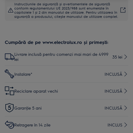
Instrucţiunile de siguranţă și avertismentele de siguranţă
conform regulamentului UE 2023/988 sunt enumerate în
capitolele 1 și 2 din manualul de utilizare. Pentru utilizarea în
siguranţă a produsului, citește manualul de utilizare complet.
Cumpără de pe www.electrolux.ro și primești:
Livrare inclusă pentru comenzi mai mari de 4999
35 lei
lei
Instalare*
INCLUSĂ
Reciclare aparat vechi
INCLUSĂ
Garanţie 5 ani
INCLUSĂ
Retragere în 14 zile
INCLUS