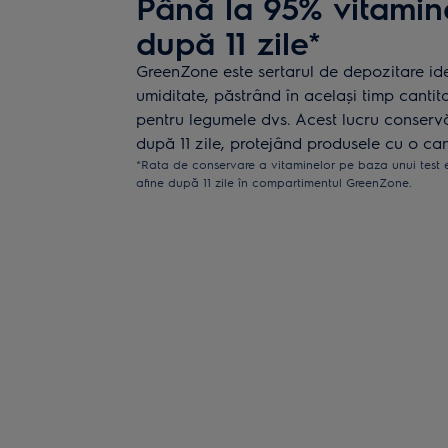
Până la 95% vitamin
după 11 zile*
GreenZone este sertarul de depozitare ide
umiditate, păstrând în același timp cantit
pentru legumele dvs. Acest lucru conserv
după 11 zile, protejând produsele cu o can
*Rata de conservare a vitaminelor pe baza unui test ex
afine după 11 zile în compartimentul GreenZone.