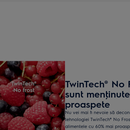
TwinTech® No F
sunt menţinute
proaspete
Nu vei mai fi nevoie să decon
tehnologiei TwinTech® No Fros
alimentele cu 60% mai proaspe