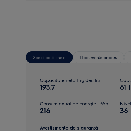
Specificaţii-cheie
Documente produs
Capacitate netă frigider, litri
Capa
193.7
61 l
Consum anual de energie, kWh
Nive
216
36
Avertismente de siguranţă