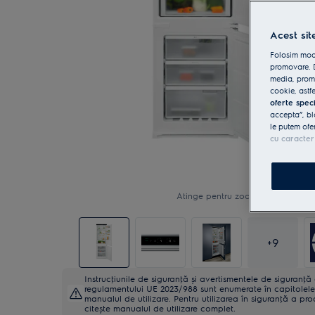
Acest sit
Folosim modu
promovare. D
media, promo
cookie, astfe
oferte spec
accepta”, bl
le putem ofe
cu caracter
Atinge pentru zoom
+
9
Instrucţiunile de siguranţă și avertismentele de siguranţ
regulamentului UE 2023/988 sunt enumerate în capitolele 
manualul de utilizare. Pentru utilizarea în siguranţă a pro
citește manualul de utilizare complet.