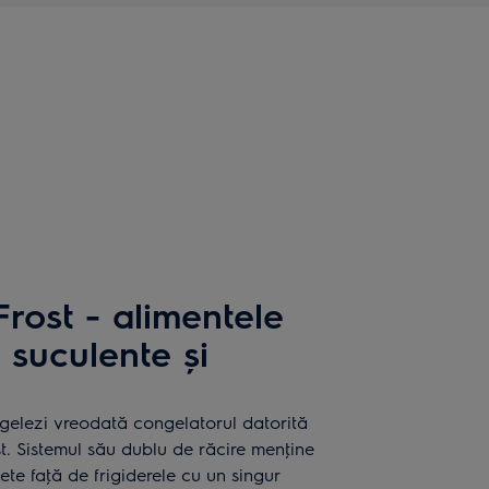
rost - alimentele
 suculente și
gelezi vreodată congelatorul datorită
t. Sistemul său dublu de răcire menţine
te faţă de frigiderele cu un singur