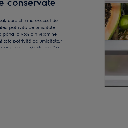
e conservate
al, care elimină excesul de
atea potrivită de umiditate
ă până la 95% din vitamine
titate potrivită de umiditate.*
tern privind retenţia vitaminei C în