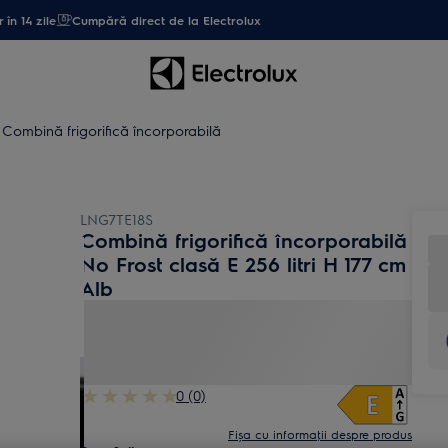
 în 14 zile
Cumpără direct de la Electrolux
Combină frigorifică încorporabilă
LNG7TE18S
Combină frigorifică încorporabilă
No Frost clasă E 256 litri H 177 cm
Alb
0 (0)
Fișa cu informaţii despre produs