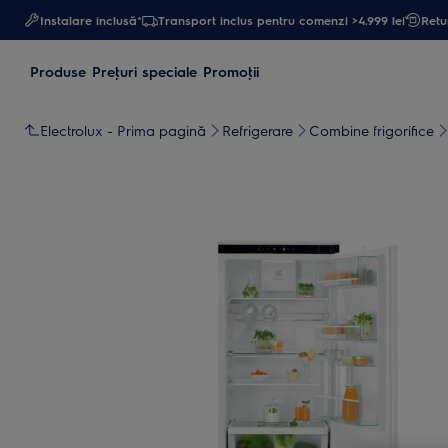
Instalare inclusă*
Transport inclus pentru comenzi >4.999 lei
Retur
Produse
Preţuri speciale
Promoţii
Electrolux - Prima pagină
Refrigerare
Combine frigorifice