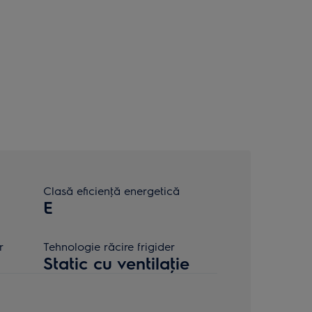
Clasă eficienţă energetică
E
r
Tehnologie răcire frigider
Static cu ventilaţie