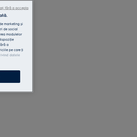
ați fără a accepta
ată.
 de marketing și
ri de social
area modulelor
dispoziţie
fără a
iile pe care ţi
rivind datele
e