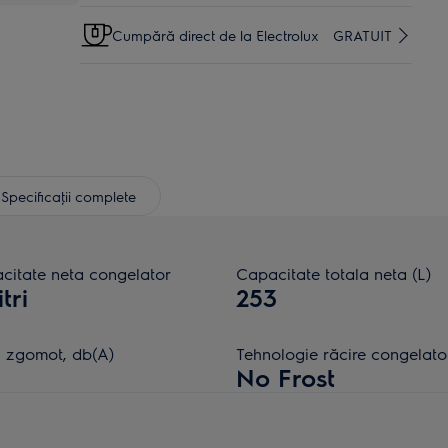
Cumpără direct de la Electrolux
GRATUIT
Specificaţii complete
citate neta congelator
Capacitate totala neta (L)
itri
253
l zgomot, db(A)
Tehnologie răcire congelato
No Frost