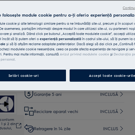
Beneficii
Combina frigorifică GreenZone 700 conservă până la
Continu
95% din vitamine.*
e folosește module cookie pentru a-ţi oferi o experienţă personaliz
GreenZone conservă până la 95% din vitamine.*
TwinTech® No Frost menţine alimentele suculente și
le cookie și alte tehnologii similare pentru a ne îmbunătăţi site-ul, precum și în scopuri
proaspete.
e asemenea, partajăm informaţii despre modul în care utilizezi site-ul, cu partenerii noșt
vare și analiză. Dând click pe butonul „Acceptă toate modulele cookie”, accepţi utiliz
l încât să îţi putem oferi o
experienţă personalizată
în cadrul site-ului, să îţi punem la 
Cumpără de pe www.electrolux.ro și primești:
iale
și să îţi afișăm reclame adaptate preferinţelor. Dacă alegi să dai click pe „Continuă 
ochezi modulele cookie neesenţiale, ceea ce poate afecta experienţa de navigare și servic
Livrare inclusă pentru
ri. Pentru mai multe informaţii, consultă
Avizul privind modulele cookie
și
Declaraţia p
comenzi mai mari de 4999
35 lei
INCLUSĂ
 personal
.
lei
Setări cookie-uri
Accept toate cookie-uril
Instalare*
INCLUSĂ
Garanţie 5 ani
INCLUSĂ
Reciclare aparat vechi
INCLUSĂ
ă conform
1 și 2 din
dusului,
Retragere în 14 zile
INCLUS