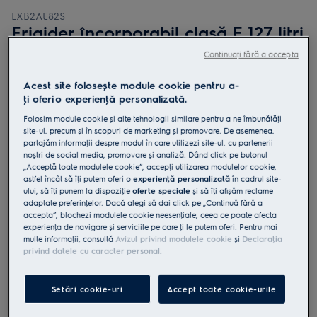
LXB2AE82S
Frigider încorporabil clasă E 127 litri
Continuați fără a accepta
Acest site folosește module cookie pentru a-
ţi oferi o experienţă personalizată.
Folosim module cookie și alte tehnologii similare pentru a ne îmbunătăţi
4.9 (24)
site-ul, precum și în scopuri de marketing și promovare. De asemenea,
partajăm informaţii despre modul în care utilizezi site-ul, cu partenerii
Fișa cu informaţii despre produs
noștri de social media, promovare și analiză. Dând click pe butonul
Beneficii
„Acceptă toate modulele cookie”, accepţi utilizarea modulelor cookie,
astfel încât să îţi putem oferi o
experienţă personalizată
în cadrul site-
SpaceSmart Combo 600 poate fi instalat sub plită pentru mai mult
ului, să îţi punem la dispoziţie
oferte speciale
și să îţi afișăm reclame
spațiu în bucătărie.
SpaceSmart Combo poate fi instalat sub plită pentru mai mult spațiu
adaptate preferinţelor. Dacă alegi să dai click pe „Continuă fără a
în bucătărie.
accepta”, blochezi modulele cookie neesenţiale, ceea ce poate afecta
OptiSpace îți oferă spațiul de care ai nevoie pentru a-ți organiza
experienţa de navigare și serviciile pe care ţi le putem oferi. Pentru mai
alimentele.
multe informaţii, consultă
Avizul privind modulele cookie
și
Declaraţia
privind datele cu caracter personal
.
Setări cookie-uri
Accept toate cookie-urile