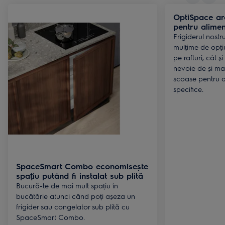
OptiSpace are
pentru alime
Frigiderul nost
mulțime de opți
pe rafturi, cât ș
nevoie de și mai 
scoase pentru a 
specifice.
SpaceSmart Combo economisește
spațiu putând fi instalat sub plită
Bucură-te de mai mult spațiu în
bucătărie atunci când poți așeza un
frigider sau congelator sub plită cu
SpaceSmart Combo.