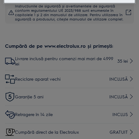
Instrucţiunile de siguranţă și avertismentele de siguranţă
conform regulamentului UE 2023/988 sunt enumerate în
capitolele 1 și 2 din manualul de utilizare. Pentru utilizarea în
siguranţă a produsului, citește manualul de utilizare complet.
Cumpără de pe www.electrolux.ro și primești:
Livrare inclusă pentru comenzi mai mari de 4999
35 lei
lei
Reciclare aparat vechi
INCLUSĂ
Garanţie 5 ani
INCLUSĂ
Retragere în 14 zile
INCLUS
Cumpără direct de la Electrolux
GRATUIT