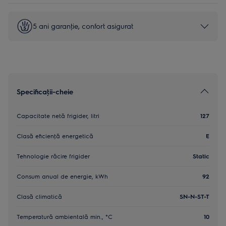
5 ani garanţie, confort asigurat
Specificaţii-cheie
Capacitate netă frigider, litri
127
Clasă eficienţă energetică
E
Tehnologie răcire frigider
Static
Consum anual de energie, kWh
92
Clasă climatică
SN-N-ST-T
Temperatură ambientală min., °C
10