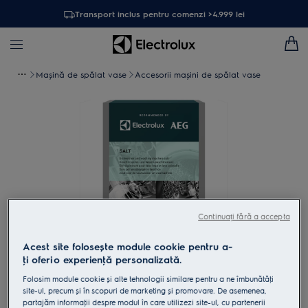
Transport inclus pentru comenzi >4.999 lei
Mașină de spălat vase
Accesorii mașini de spălat vase
Continuați fără a accepta
Acest site folosește module cookie pentru a-
ţi oferi o experienţă personalizată.
Atinge pentru zoom
Folosim module cookie și alte tehnologii similare pentru a ne îmbunătăţi
site-ul, precum și în scopuri de marketing și promovare. De asemenea,
partajăm informaţii despre modul în care utilizezi site-ul, cu partenerii