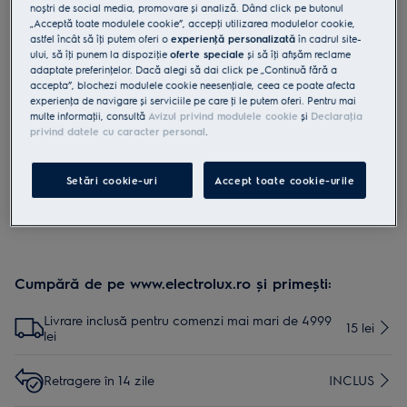
noștri de social media, promovare și analiză. Dând click pe butonul
M3GCS201
„Acceptă toate modulele cookie”, accepţi utilizarea modulelor cookie,
Sare pentru masini de spalat
astfel încât să îţi putem oferi o
experienţă personalizată
în cadrul site-
ului, să îţi punem la dispoziţie
oferte speciale
și să îţi afișăm reclame
adaptate preferinţelor. Dacă alegi să dai click pe „Continuă fără a
accepta”, blochezi modulele cookie neesenţiale, ceea ce poate afecta
3 (2)
experienţa de navigare și serviciile pe care ţi le putem oferi. Pentru mai
Beneficii
multe informaţii, consultă
Avizul privind modulele cookie
și
Declaraţia
Mentine in stare optima masina ta de spalat vase sau masina de
privind datele cu caracter personal
.
spalat rufe, folosind sare.
Setări cookie-uri
Accept toate cookie-urile
Cumpără de pe www.electrolux.ro și primești:
Livrare inclusă pentru comenzi mai mari de 4999
15 lei
lei
Retragere în 14 zile
INCLUS