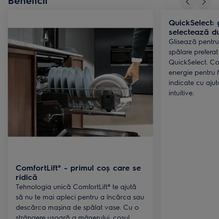
QuickSelect: 
selectează du
Glisează pentru 
spălare prefera
QuickSelect. Co
energie pentru 
indicate cu ajut
intuitive.
ComfortLift® - primul coș care se
ridică
Tehnologia unică ComfortLift® te ajută
să nu te mai apleci pentru a încărca sau
descărca mașina de spălat vase. Cu o
strângere ușoară a mânerului, coșul