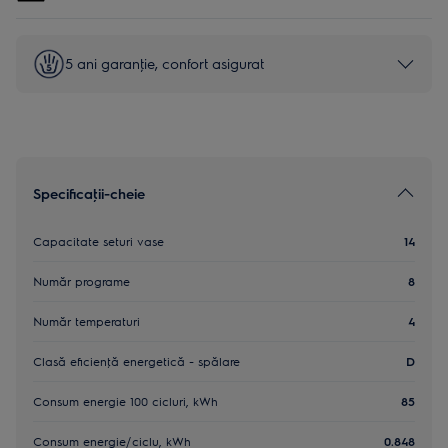
5 ani garanţie, confort asigurat
Specificaţii-cheie
Capacitate seturi vase
14
Număr programe
8
Număr temperaturi
4
Clasă eficienţă energetică - spălare
D
Consum energie 100 cicluri, kWh
85
Consum energie/ciclu, kWh
0.848