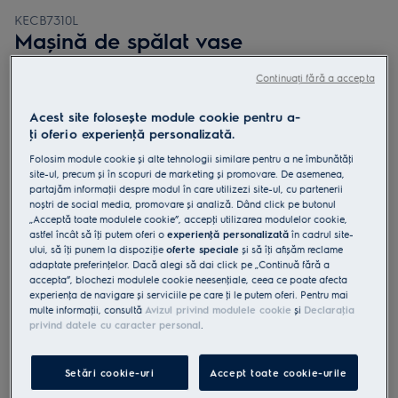
KECB7310L
Mașină de spălat vase
încorporabilă ComfortLift 60 cm 14
Continuați fără a accepta
seturi Inverter BLDC clasă D
Acest site folosește module cookie pentru a-
ţi oferi o experienţă personalizată.
Folosim module cookie și alte tehnologii similare pentru a ne îmbunătăţi
site-ul, precum și în scopuri de marketing și promovare. De asemenea,
4.9 (480)
partajăm informaţii despre modul în care utilizezi site-ul, cu partenerii
noștri de social media, promovare și analiză. Dând click pe butonul
Fișa cu informaţii despre produs
„Acceptă toate modulele cookie”, accepţi utilizarea modulelor cookie,
Beneficii
astfel încât să îţi putem oferi o
experienţă personalizată
în cadrul site-
ului, să îţi punem la dispoziţie
oferte speciale
și să îţi afișăm reclame
Mașina de spălat vase 900 ComfortLift® ușurează încărcarea și
adaptate preferinţelor. Dacă alegi să dai click pe „Continuă fără a
descărcarea.
accepta”, blochezi modulele cookie neesenţiale, ceea ce poate afecta
Mecanismul ComfortLift® ridică coșul inferior al mașinii de spălat
vase până la înălţimea taliei.
experienţa de navigare și serviciile pe care ţi le putem oferi. Pentru mai
QuickSelect te ghidează pentru a economisi apă și energie.
multe informaţii, consultă
Avizul privind modulele cookie
și
Declaraţia
privind datele cu caracter personal
.
Setări cookie-uri
Accept toate cookie-urile