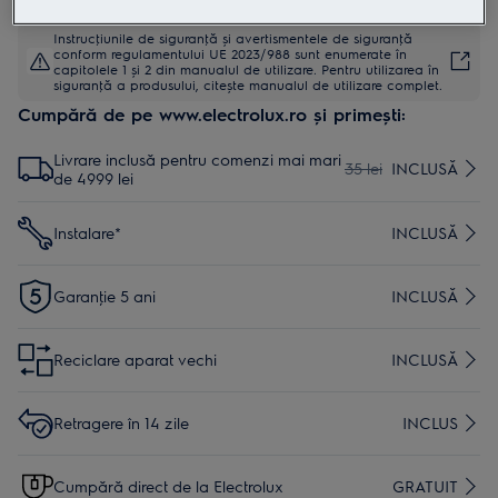
Instrucţiunile de siguranţă și avertismentele de siguranţă
conform regulamentului UE 2023/988 sunt enumerate în
capitolele 1 și 2 din manualul de utilizare. Pentru utilizarea în
siguranţă a produsului, citește manualul de utilizare complet.
Cumpără de pe www.electrolux.ro și primești:
Livrare inclusă pentru comenzi mai mari
35 lei
INCLUSĂ
de 4999 lei
Instalare*
INCLUSĂ
Garanţie 5 ani
INCLUSĂ
Reciclare aparat vechi
INCLUSĂ
Retragere în 14 zile
INCLUS
Cumpără direct de la Electrolux
GRATUIT