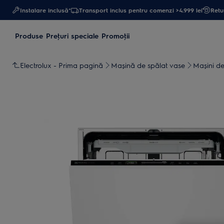
Instalare inclusă*
Transport inclus pentru comenzi >4.999 lei
Retur
Produse
Preţuri speciale
Promoţii
Electrolux - Prima pagină
Mașină de spălat vase
Maşini de