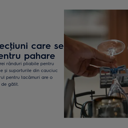
secţiuni care se
pentru pahare
rei rânduri pliabile pentru
le și suporturile din cauciuc
arul pentru tacâmuri are o
 de gătit.