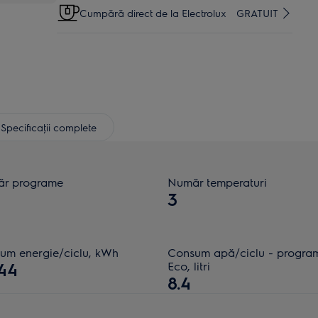
Cumpără direct de la Electrolux
GRATUIT
Specificaţii complete
r programe
Număr temperaturi
3
um energie/ciclu, kWh
Consum apă/ciclu - progra
44
Eco, litri
8.4