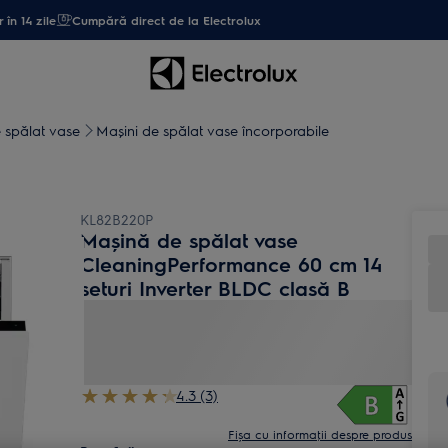
 în 14 zile
Cumpără direct de la Electrolux
 spălat vase
Mașini de spălat vase încorporabile
KL82B220P
Mașină de spălat vase
CleaningPerformance 60 cm 14
seturi Inverter BLDC clasă B
4.3 (3)
Fișa cu informaţii despre produs