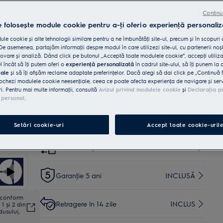
Beneficii
Îndepărtează reziduurile persistente. Consumă doar 8,4
Continu
L de apă.
e folosește module cookie pentru a-ţi oferi o experienţă personaliz
360Clean® Pro elimină eficient reziduurile persistente.
O apăsare ușoară în partea de sus deschide ușa fără
le cookie și alte tehnologii similare pentru a ne îmbunătăţi site-ul, precum și în scopuri
mâner Push2Open
e asemenea, partajăm informaţii despre modul în care utilizezi site-ul, cu partenerii noșt
vare și analiză. Dând click pe butonul „Acceptă toate modulele cookie”, accepţi utiliz
l încât să îţi putem oferi o
experienţă personalizată
în cadrul site-ului, să îţi punem la 
Cumpără de pe www.electrolux.ro și primești:
iale
și să îţi afișăm reclame adaptate preferinţelor. Dacă alegi să dai click pe „Continuă 
ochezi modulele cookie neesenţiale, ceea ce poate afecta experienţa de navigare și servic
Livrare inclusă pentru comenzi mai
35 lei
ri. Pentru mai multe informaţii, consultă
Avizul privind modulele cookie
și
Declaraţia p
mari de 4999 lei
 personal
.
Instalare*
INCLUSĂ
Setări cookie-uri
Accept toate cookie-uril
Reciclare aparat vechi
INCLUSĂ
Garanţie 5 ani
INCLUSĂ
ă conform
Retragere în 14 zile
INCLUS
1 și 2 din
dusului,