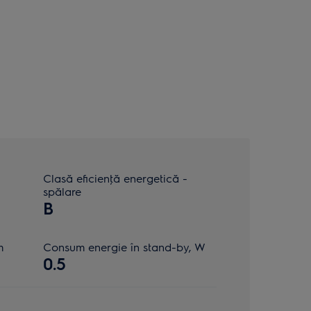
Clasă eficienţă energetică -
spălare
B
m
Consum energie în stand-by, W
0.5