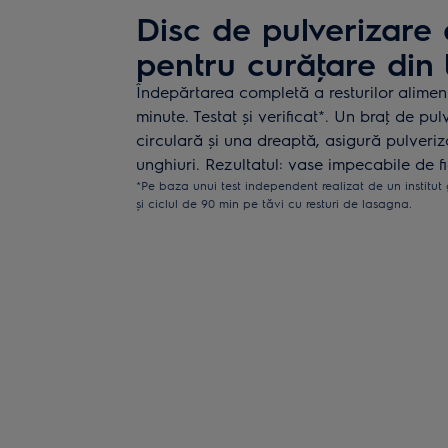
Disc de pulverizare 
pentru curăţare din t
Îndepărtarea completă a resturilor aliment
minute. Testat și verificat*. Un braţ de p
circulară și una dreaptă, asigură pulveri
unghiuri. Rezultatul: vase impecabile de f
*Pe baza unui test independent realizat de un institut
și ciclul de 90 min pe tăvi cu resturi de lasagna.