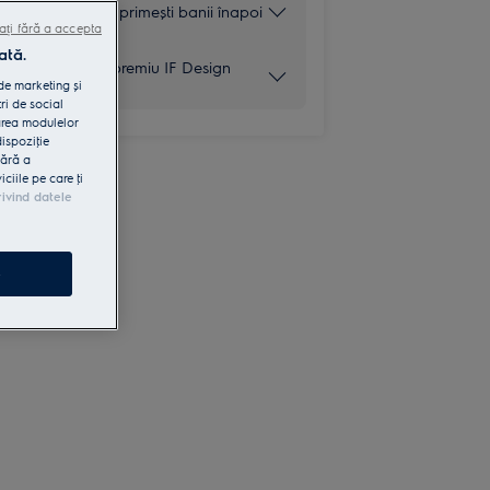
60 de zile și primești banii înapoi
ați fără a accepta
ată.
Căștigător premiu IF Design
Award 2026
 de marketing și
ri de social
area modulelor
dispoziţie
fără a
iile pe care ţi
rivind datele
e