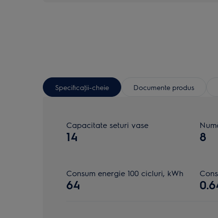
Specificaţii-cheie
Documente produs
Capacitate seturi vase
Numă
14
8
Consum energie 100 cicluri, kWh
Cons
64
0.6