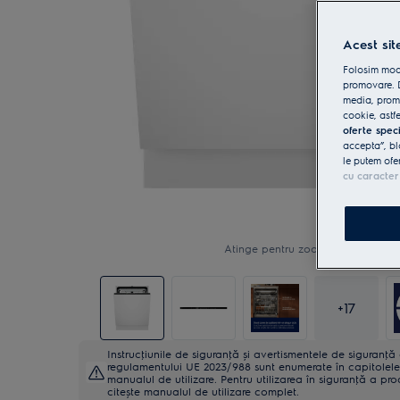
Acest sit
Folosim modu
promovare. D
media, promo
cookie, astfe
oferte spec
accepta”, bl
le putem ofe
cu caracter
Atinge pentru zoom
+
17
Instrucţiunile de siguranţă și avertismentele de siguranţ
regulamentului UE 2023/988 sunt enumerate în capitolele 
manualul de utilizare. Pentru utilizarea în siguranţă a pro
citește manualul de utilizare complet.