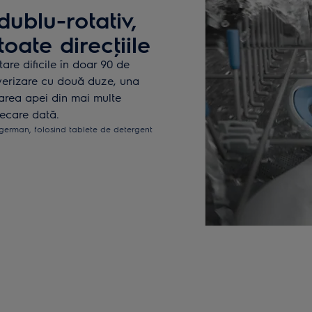
dublu-rotativ,
oate direcţiile
are dificile în doar 90 de
ulverizare cu două duze, una
zarea apei din mai multe
iecare dată.
 german, folosind tablete de detergent