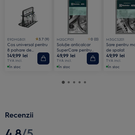
3.7 (9)
0 (0)
E9DHGB01
M2GCP101
M3GCS201
Cos universal pentru
Soluţie anticalcar
Sare pentru ma
8 pahare de
SuperCare pentru
de spalat
149,99 lei
49,99 lei
49,99 lei
sampanie (6 de vin)
maşini de spălat rufe
TVA incl.
şi vase
TVA incl.
TVA incl.
În stoc
În stoc
În stoc
Recenzii
4.8
/
5