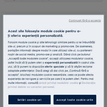
Continuați fără a accepta
Pachet
Acest site folosește module cookie pentru a-
Adaugi încă un produs dintr-o gamă selectată și
ţi oferi o experienţă personalizată.
economisești până la 124 lei!
Folosim module cookie și alte tehnologii similare pentru a ne îmbunătăţi
site-ul, precum și în scopuri de marketing și promovare. De asemenea,
partajăm informaţii despre modul în care utilizezi site-ul, cu partenerii
Cumpără de pe www.electrolux.ro și primești:
noștri de social media, promovare și analiză. Dând click pe butonul
„Acceptă toate modulele cookie”, accepţi utilizarea modulelor cookie,
Livrare inclusă pentru comenzi mai mari de 4999
astfel încât să îţi putem oferi o
experienţă personalizată
în cadrul site-
35 lei
lei
ului, să îţi punem la dispoziţie
oferte speciale
și să îţi afișăm reclame
adaptate preferinţelor. Dacă alegi să dai click pe „Continuă fără a
accepta”, blochezi modulele cookie neesenţiale, ceea ce poate afecta
Instalare*
INCLUSĂ
experienţa de navigare și serviciile pe care ţi le putem oferi. Pentru mai
multe informaţii, consultă
Avizul privind modulele cookie
și
Declaraţia
privind datele cu caracter personal
.
Reciclare aparat vechi
INCLUSĂ
Setări cookie-uri
Accept toate cookie-urile
Garanţie 5 ani
INCLUSĂ