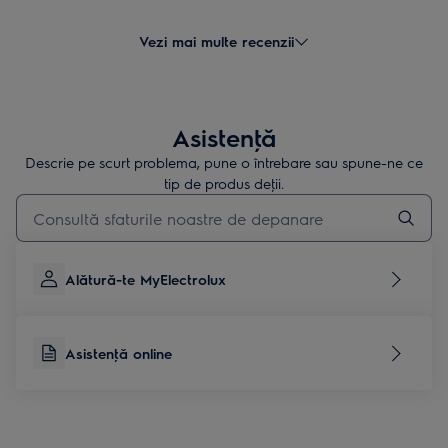
- bine compartimentata
CONTRA:
Vezi mai multe recenzii
- documentație neprietenoasa
- lipsa funcției de uscare la toate programele
Asistenţă
Descrie pe scurt problema, pune o întrebare sau spune-ne ce
tip de produs deţii.
Type to search for support articles
Alătură-te MyElectrolux
Asistenţă online