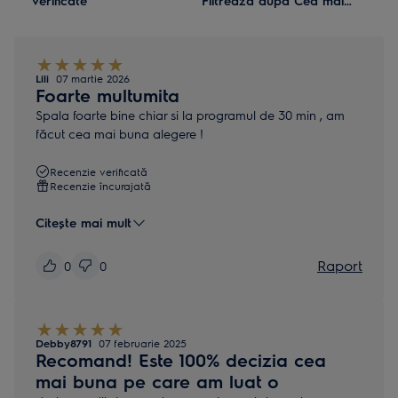
verificate
Filtrează după Cea mai
recentă
Lili
07 martie 2026
Foarte multumita
Spala foarte bine chiar si la programul de 30 min , am
făcut cea mai buna alegere !
Recenzie verificată
Recenzie încurajată
Citește mai mult
Raport
0
0
Debby8791
07 februarie 2025
Recomand! Este 100% decizia cea
mai buna pe care am luat o