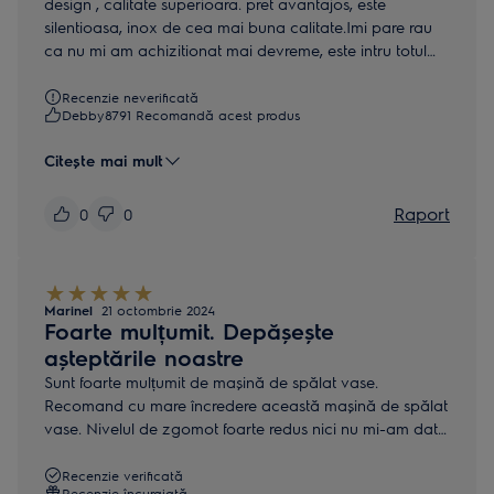
design , calitate superioara. pret avantajos, este
silentioasa, inox de cea mai buna calitate.Imi pare rau
ca nu mi am achizitionat mai devreme, este intru totul
cea mai buna decizie ca am ales Electrolux.Functii
multiple si utile
Recenzie neverificată
Debby8791 Recomandă acest produs
Citește mai mult
Raport
0
0
Marinel
21 octombrie 2024
Foarte mulțumit. Depășește
așteptările noastre
Sunt foarte mulțumit de mașină de spălat vase.
Recomand cu mare încredere această mașină de spălat
vase. Nivelul de zgomot foarte redus nici nu mi-am dat
seama când a pornit programul de spălat vase (foarte
silențioasă).
Recenzie verificată
Recenzie încurajată