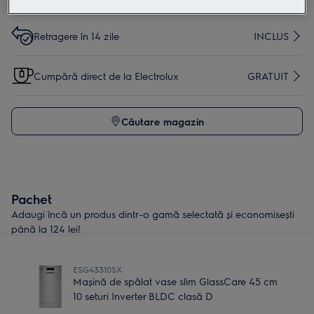
Retragere în 14 zile
INCLUS
Cumpără direct de la Electrolux
GRATUIT
Căutare magazin
Pachet
Adaugi încă un produs dintr-o gamă selectată și economisești
până la 124 lei!
ESG43310SX
Mașină de spălat vase slim GlassCare 45 cm
10 seturi Inverter BLDC clasă D