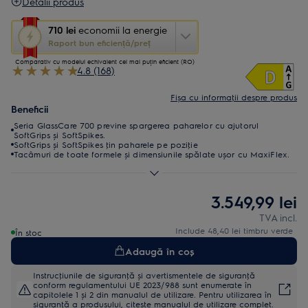
Detalii produs
Această
710 lei
economii la energie
acțiune
Raport bun eficiență/preț
va
Comparativ cu modelul echivalent cel mai puțin eficient (RO)
porni
4.8 (168)
aplicația
Youreko
Fișa cu informaţii despre produs
de
Beneficii
măsurare
Seria GlassCare 700 previne spargerea paharelor cu ajutorul
a
SoftGrips și SoftSpikes.
economiilor
SoftGrips și SoftSpikes ţin paharele pe poziţie
la
Tacâmuri de toate formele și dimensiunile spălate ușor cu MaxiFlex.
energie.
3.549,99 lei
TVA incl.
Include 48,40 lei timbru verde
În stoc
Adaugă în coș
Instrucţiunile de siguranţă și avertismentele de siguranţă
conform regulamentului UE 2023/988 sunt enumerate în
capitolele 1 și 2 din manualul de utilizare. Pentru utilizarea în
siguranţă a produsului, citește manualul de utilizare complet.