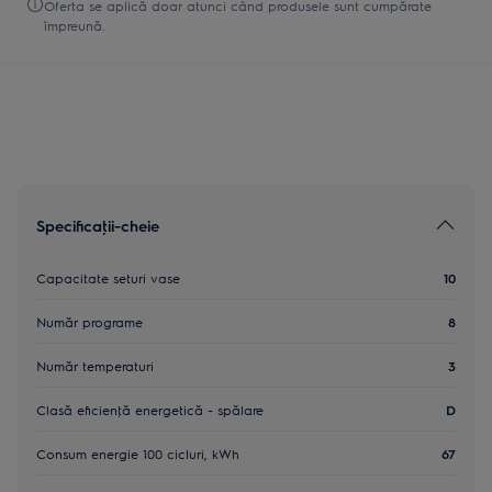
Oferta se aplică doar atunci când produsele sunt cumpărate
împreună.
Specificaţii-cheie
Capacitate seturi vase
10
Număr programe
8
Număr temperaturi
3
Clasă eficienţă energetică - spălare
D
Consum energie 100 cicluri, kWh
67