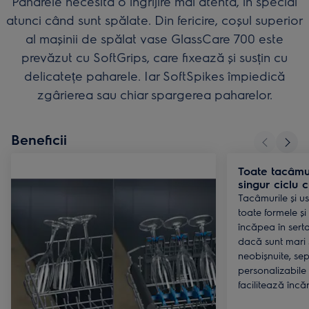
Paharele necesită o îngrijire mai atentă, în special
atunci când sunt spălate. Din fericire, coșul superior
al mașinii de spălat vase GlassCare 700 este
prevăzut cu SoftGrips, care fixează și susțin cu
delicatețe paharele. Iar SoftSpikes împiedică
zgârierea sau chiar spargerea paharelor.
Beneficii
Toate tacâmur
singur ciclu 
Tacâmurile și u
toate formele și
încăpea în serta
dacă sunt mari
neobișnuite, se
personalizabile 
facilitează încă