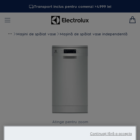
Transport inclus pentru comenzi >4.999 lei
Maşini de spălat vase
Mașină de spălat vase independentă
Atinge pentru zoom
Continuați fără a accepta