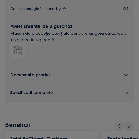
Consum energie în stand-by, W
0.5
Avertismente de siguranţă
Măsuri de precauţie esenţiale pentru a asigura utilizarea și
instalarea în siguranţă.
Documente produs
Specificaţii complete
Beneficii
SatelliteClean®. Curățare
Toate tacâmur