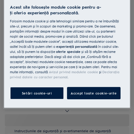
ESS43210SX
Acest site folosește module cookie pentru a-
Mașină de spălat vase slim
ţi oferi o experienţă personalizată.
SatelliteClean 45 cm 10 seturi
Folosim module cookie și alte tehnologii similare pentru a ne îmbunătăţi
site-ul, precum și în scopuri de marketing și promovare. De asemenea,
Inverter BLDC clasă E
partajăm informaţii despre modul în care utilizezi site-ul, cu partenerii
noștri de social media, promovare și analiză. Dând click pe butonul
„Acceptă toate modulele cookie”, accepţi utilizarea modulelor cookie,
astfel încât să îţi putem oferi o
experienţă personalizată
în cadrul site-
ului, să îţi punem la dispoziţie
oferte speciale
și să îţi afișăm reclame
adaptate preferinţelor. Dacă alegi să dai click pe „Continuă fără a
4.9 (45)
accepta”, blochezi modulele cookie neesenţiale, ceea ce poate afecta
experienţa de navigare și serviciile pe care ţi le putem oferi. Pentru mai
multe informaţii, consultă
Avizul privind modulele cookie
și
Declaraţia
Fișa cu informaţii despre produs
privind datele cu caracter personal
.
Beneficii
Mașina de spălat vase SatelliteClean® 600 oferă o pulverizare cu
acoperire mai bună
Setări cookie-uri
Accept toate cookie-urile
Acoperire de 3x mai bună cu SatelliteClean®.
Tacâmurile de aproape toate formele și dimensiunile sunt spălate
convenabil cu MaxiFlex.
Instrucţiunile de siguranţă și avertismentele de siguranţă