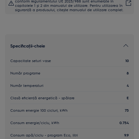
conform regulamentului UE 2023/988 sunt enumerate în
capitolele 1 și 2 din manualul de utilizare. Pentru utilizarea în
siguranţă a produsului, citește manualul de utilizare complet.
Specificaţii-cheie
Capacitate seturi vase
10
Număr programe
8
Număr temperaturi
4
Clasă eficienţă energetică - spălare
E
Consum energie 100 cicluri, kWh
75
Consum energie/ciclu, kWh
0.754
Consum apă/ciclu - program Eco, litri
9.9