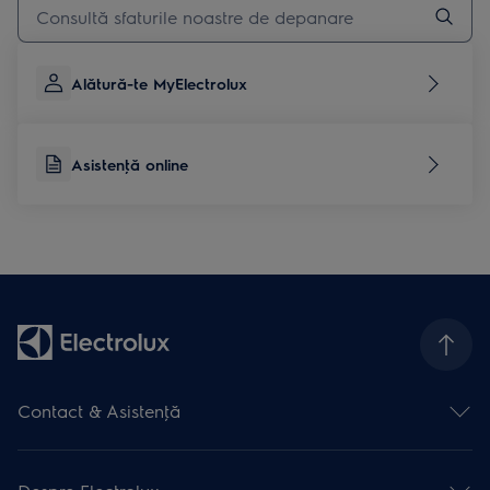
Alătură-te MyElectrolux
Asistenţă online
Contact & Asistenţă
Formular contact
Asistenţă online