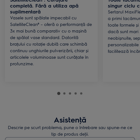
completă. Fără a utiliza apă
singur ciclu 
suplimentară
Sertarul MaxiFl
Vasele sunt spălate impecabil cu
a primi tacâmur
SatelliteClean® – oferă o performanță de
toate formele și 
3x mai bună comparativ cu o mașină
dacă sunt mari
de spălat vase standard. Datorită
neobișnuite, se
brațului cu rotație dublă care schimbă
personalizabile 
continuu unghiurile pulverizării, chiar și
facilitează încă
articolele voluminoase sunt curățate în
profunzime.
Asistenţă
Descrie pe scurt problema, pune o întrebare sau spune-ne ce
tip de produs deţii.
Type to search for support articles