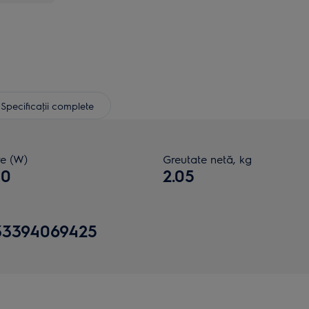
Specificaţii complete
re (W)
Greutate netă, kg
00
2.05
33394069425