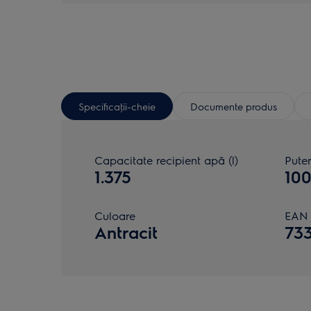
Specificaţii-cheie
Documente produs
Capacitate recipient apă (l)
Pute
1.375
10
Culoare
EAN
Antracit
73