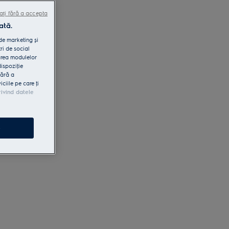
ați fără a accepta
ată.
 de marketing și
ri de social
area modulelor
dispoziţie
fără a
iile pe care ţi
rivind datele
e