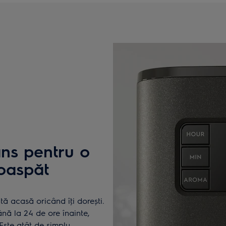
ns pentru o
roaspăt
ă acasă oricând îţi dorești.
nă la 24 de ore înainte,
Este atât de simplu.