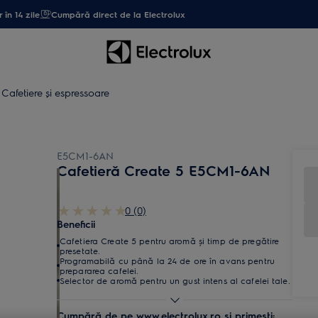
 în 14 zile
Cumpără direct de la Electrolux
Cafetiere şi espressoare
E5CM1-6AN
Cafetieră Create 5 E5CM1-6AN
0 (0)
Beneficii
Cafetiera Create 5 pentru aromă și timp de pregătire
presetate.
Programabilă cu până la 24 de ore în avans pentru
prepararea cafelei.
Selector de aromă pentru un gust intens al cafelei tale.
Cumpără de pe www.electrolux.ro și primești: