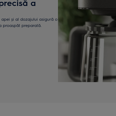
precisă a
ui apei și al dozajului asigură o
ea proaspăt preparată.