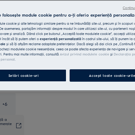
Continu
Livrare inclusă pentru comenzi mai
15 lei
e folosește module cookie pentru a-ţi oferi o experienţă personaliz
mari de 4999 lei
le cookie și alte tehnologii similare pentru a ne îmbunătăţi site-ul, precum și în scopuri
e asemenea, partajăm informaţii despre modul în care utilizezi site-ul, cu partenerii noșt
Reciclare aparat vechi
INCLUSĂ
vare și analiză. Dând click pe butonul „Acceptă toate modulele cookie”, accepţi utiliz
l încât să îţi putem oferi o
experienţă personalizată
în cadrul site-ului, să îţi punem la 
iale
și să îţi afișăm reclame adaptate preferinţelor. Dacă alegi să dai click pe „Continuă 
Retragere în 14 zile
INCLUS
ochezi modulele cookie neesenţiale, ceea ce poate afecta experienţa de navigare și servic
ri. Pentru mai multe informaţii, consultă
Avizul privind modulele cookie
și
Declaraţia p
 personal
.
Cumpără direct de la Electrolux
GRATUIT
Setări cookie-uri
Accept toate cookie-uril
+
6
nţă a
umerate