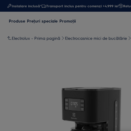
Instalare inclusă*
Transport inclus pentru comenzi >4.999 lei
Retur
Produse
Preţuri speciale
Promoţii
Electrolux - Prima pagină
Electrocasnice mici de bucătărie