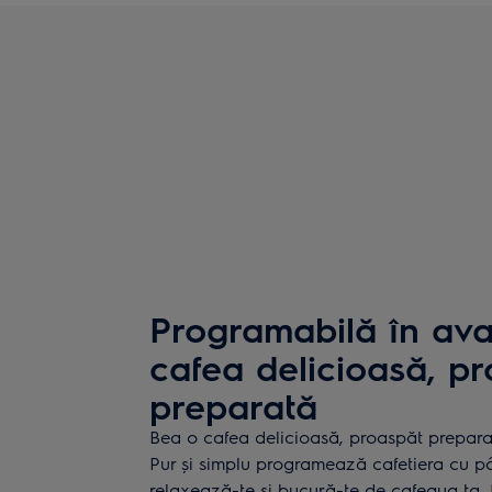
Programabilă în ava
cafea delicioasă, p
preparată
Bea o cafea delicioasă, proaspăt preparat
Pur și simplu programează cafetiera cu pâ
relaxează-te și bucură-te de cafeaua ta. 