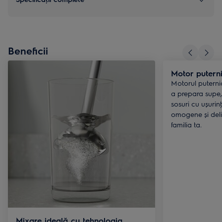
Beneficii
Motor putern
Motorul puterni
a prepara supe, 
sosuri cu ușurin
omogene și delic
familia ta.
Mixare ideală cu tehnologia