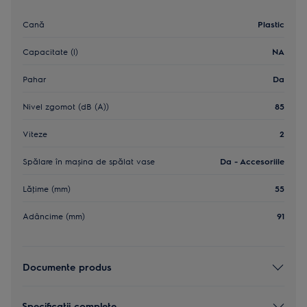
Cană
Plastic
Capacitate (l)
NA
Pahar
Da
Nivel zgomot (dB (A))
85
Viteze
2
Spălare în mașina de spălat vase
Da - Accesoriile
Lăţime (mm)
55
Adâncime (mm)
91
Documente produs
Specificaţii complete