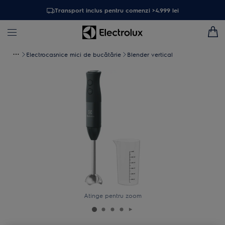
Transport inclus pentru comenzi >4.999 lei
Electrocasnice mici de bucătărie
Blender vertical
Atinge pentru zoom