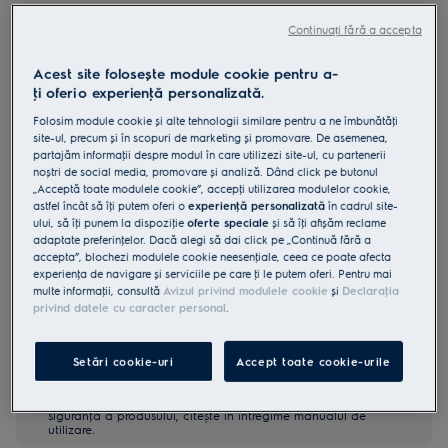
E3HB1-4GG
Continuați fără a accepta
Mixer vertical Create 3 E3HB1-4GG
Acest site folosește module cookie pentru a-
ţi oferi o experienţă personalizată.
4.8 (46)
Beneficii
Folosim module cookie și alte tehnologii similare pentru a ne îmbunătăţi
site-ul, precum și în scopuri de marketing și promovare. De asemenea,
Mixare ideală cu tehnologia TruFlow®. Bucură-te de reţete delicioase,
partajăm informaţii despre modul în care utilizezi site-ul, cu partenerii
preparate cu ușurinţă, în fiecare zi.
Tehnologia TruFlow® asigură o mixare optimă a ingredientelor pentru
noștri de social media, promovare și analiză. Dând click pe butonul
rezultate delicioase.
„Acceptă toate modulele cookie”, accepţi utilizarea modulelor cookie,
Motorul puternic permite prepararea unei game variate de reţete
astfel încât să îţi putem oferi o
experienţă personalizată
în cadrul site-
sănătoase și delicioase.
ului, să îţi punem la dispoziţie
oferte speciale
și să îţi afișăm reclame
adaptate preferinţelor. Dacă alegi să dai click pe „Continuă fără a
accepta”, blochezi modulele cookie neesenţiale, ceea ce poate afecta
experienţa de navigare și serviciile pe care ţi le putem oferi. Pentru mai
multe informaţii, consultă
Avizul privind modulele cookie
și
Declaraţia
privind datele cu caracter personal
.
Setări cookie-uri
Accept toate cookie-urile
Instrucţiunile și avertismentele pentru utilizarea în siguranţă a
produsului conform regulamentului UE 2023/988 sunt
enumerate în manualul de utilizare. Pentru utilizarea în
siguranţă a produsului, citește în întregime manualul de
utilizare.