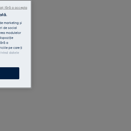
ați fără a accepta
ată.
 de marketing și
ri de social
area modulelor
dispoziţie
fără a
iile pe care ţi
rivind datele
e