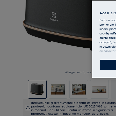
Acest sit
Folosim modu
promovare. D
media, promo
cookie, astfe
oferte spec
accepta”, bl
le putem ofe
cu caracter
Atinge pentru zoom
Instrucţiunile și avertismentele pentru utilizarea în sigura
produsului conform regulamentului UE 2023/988 sunt en
în manualul de utilizare. Pentru utilizarea în siguranţă a
produsului, citește în întregime manualul de utilizare.