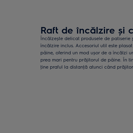
Raft de încălzire și
Încălzește delicat produsele de patiserie ș
încălzire inclus. Accesoriul util este plasa
pâine, oferind un mod ușor de a încălzi u
prea mari pentru prăjitorul de pâine. În t
ţine praful la distanţă atunci când prăjitor