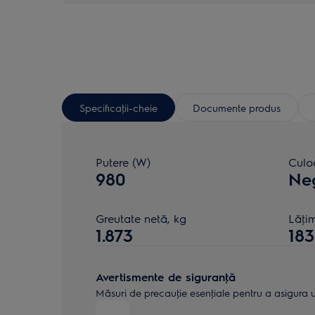
Specificaţii-cheie
Documente produs
Putere (W)
Culo
980
Neg
Greutate netă, kg
Lăţi
1.873
183
Avertismente de siguranţă
Măsuri de precauţie esenţiale pentru a asigura uti