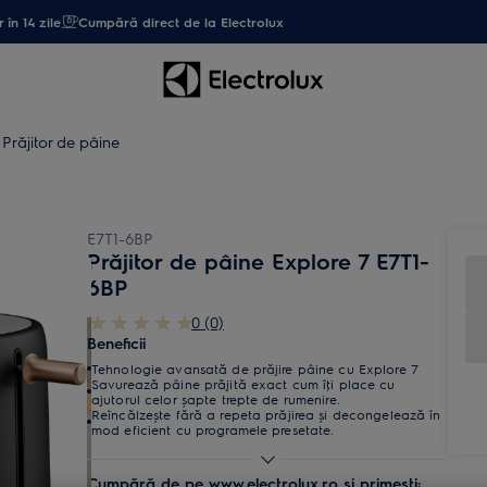
 în 14 zile
Cumpără direct de la Electrolux
Prăjitor de pâine
E7T1-6BP
Prăjitor de pâine Explore 7 E7T1-
6BP
0 (0)
Beneficii
Tehnologie avansată de prăjire pâine cu Explore 7
Savurează pâine prăjită exact cum îţi place cu
ajutorul celor șapte trepte de rumenire.
Reîncălzește fără a repeta prăjirea și decongelează în
mod eficient cu programele presetate.
Cumpără de pe www.electrolux.ro și primești: