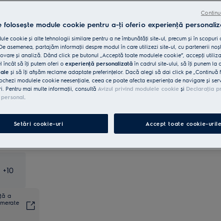
Continu
Livrare inclusă pentru comenzi mai
15 lei
e folosește module cookie pentru a-ţi oferi o experienţă personaliz
mari de 4999 lei
le cookie și alte tehnologii similare pentru a ne îmbunătăţi site-ul, precum și în scopuri
e asemenea, partajăm informaţii despre modul în care utilizezi site-ul, cu partenerii noșt
Reciclare aparat vechi
INCLUSĂ
vare și analiză. Dând click pe butonul „Acceptă toate modulele cookie”, accepţi utiliz
l încât să îţi putem oferi o
experienţă personalizată
în cadrul site-ului, să îţi punem la 
iale
și să îţi afișăm reclame adaptate preferinţelor. Dacă alegi să dai click pe „Continuă 
Garanţie 5 ani
INCLUSĂ
ochezi modulele cookie neesenţiale, ceea ce poate afecta experienţa de navigare și servic
ri. Pentru mai multe informaţii, consultă
Avizul privind modulele cookie
și
Declaraţia p
 personal
.
Retragere în 14 zile
INCLUS
Setări cookie-uri
Accept toate cookie-uril
Cumpără direct de la Electrolux
GRATUIT
+
10
nţă a
umerate