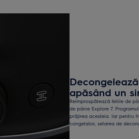
Decongelează 
apăsând un si
Reîmprospătează feliile de pâi
de pâine Explore 7. Programul
prăjirea acesteia. Iar pentru fr
congelator, setarea de deconge