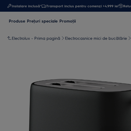
Instalare inclusă*
Transport inclus pentru comenzi >4.999 lei
Retur
Produse
Preţuri speciale
Promoţii
Electrolux - Prima pagină
Electrocasnice mici de bucătărie