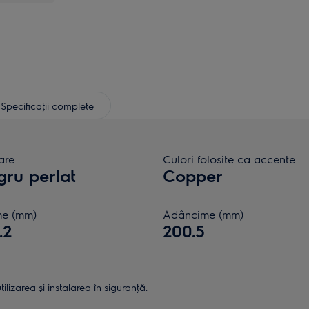
Specificaţii complete
are
Culori folosite ca accente
ru perlat
Copper
me (mm)
Adâncime (mm)
.2
200.5
lizarea și instalarea în siguranţă.