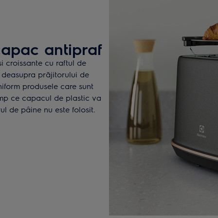
 capac antipraf
i croissante cu raftul de
t deasupra prăjitorului de
niform produsele care sunt
imp ce capacul de plastic va
ul de pâine nu este folosit.