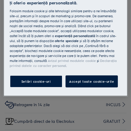
ţi oferi o experienţă personalizată.
ZE191
Folosim module cookie și alte tehnologii similare pentru a ne îmbunătăţi
Role spălare
site-ul, precum și în scopuri de marketing și promovare. De asemenea,
partajăm informaţii despre modul în care utilizezi site-ul, cu partenerii
noștri de social media, promovare și analiză. Dând click pe butonul
0 (0)
„Acceptă toate modulele cookie”, accepţi utilizarea modulelor cookie,
astfel încât să îţi putem oferi o
experienţă personalizată
în cadrul site-
ului, să îţi punem la dispoziţie
oferte speciale
și să îţi afișăm reclame
adaptate preferinţelor. Dacă alegi să dai click pe „Continuă fără a
accepta”, blochezi modulele cookie neesenţiale, ceea ce poate afecta
experienţa de navigare și serviciile pe care ţi le putem oferi. Pentru mai
multe informaţii, consultă
Avizul privind modulele cookie
și
Declaraţia
privind datele cu caracter personal
.
Cumpără de pe www.electrolux.ro și primești:
Setări cookie-uri
Accept toate cookie-urile
Livrare inclusă pentru comenzi mai mari de 4999
15 lei
lei
Retragere în 14 zile
INCLUS
Cumpără direct de la Electrolux
GRATUIT