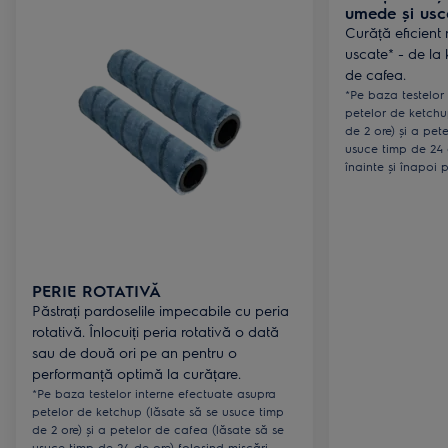
umede și usc
Curăță eficient 
uscate* - de la 
de cafea.
*Pe baza testelor
petelor de ketchu
de 2 ore) și a pet
usuce timp de 24 
înainte și înapoi p
PERIE ROTATIVĂ
Păstrați pardoselile impecabile cu peria
rotativă. Înlocuiți peria rotativă o dată
sau de două ori pe an pentru o
performanță optimă la curățare.
*Pe baza testelor interne efectuate asupra
petelor de ketchup (lăsate să se usuce timp
de 2 ore) și a petelor de cafea (lăsate să se
usuce timp de 24 de ore) folosind mișcări