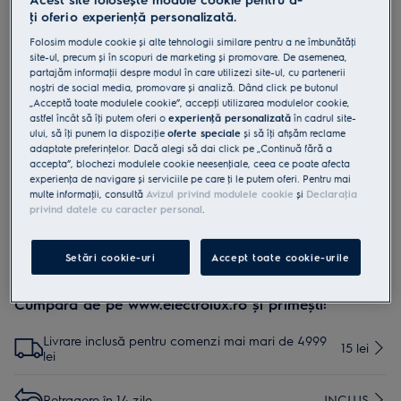
ţi oferi o experienţă personalizată.
ESKW8
Kit filtre Performance
Folosim module cookie și alte tehnologii similare pentru a ne îmbunătăţi
site-ul, precum și în scopuri de marketing și promovare. De asemenea,
partajăm informaţii despre modul în care utilizezi site-ul, cu partenerii
noștri de social media, promovare și analiză. Dând click pe butonul
0 (0)
„Acceptă toate modulele cookie”, accepţi utilizarea modulelor cookie,
Beneficii
astfel încât să îţi putem oferi o
experienţă personalizată
în cadrul site-
Kit de filtru complet pentru menţinerea eficienţei aspiratorului fără
ului, să îţi punem la dispoziţie
oferte speciale
și să îţi afișăm reclame
sac
adaptate preferinţelor. Dacă alegi să dai click pe „Continuă fără a
Eficienţă de filtrare de până la 99,9%*
accepta”, blochezi modulele cookie neesenţiale, ceea ce poate afecta
Filtre lavabile
experienţa de navigare și serviciile pe care ţi le putem oferi. Pentru mai
multe informaţii, consultă
Avizul privind modulele cookie
și
Declaraţia
privind datele cu caracter personal
.
Setări cookie-uri
Accept toate cookie-urile
Cumpără de pe www.electrolux.ro și primești:
Livrare inclusă pentru comenzi mai mari de 4999
15 lei
lei
Retragere în 14 zile
INCLUS