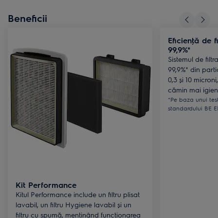
Beneficii
Eficienţă de f
99,9%*
Sistemul de fil
99,9%* din partic
0,3 și 10 microni
cămin mai igien
*Pe baza unui tes
standardului BE E
Kit Performance
Kitul Performance include un filtru plisat
lavabil, un filtru Hygiene lavabil și un
filtru cu spumă, menţinând funcţionarea