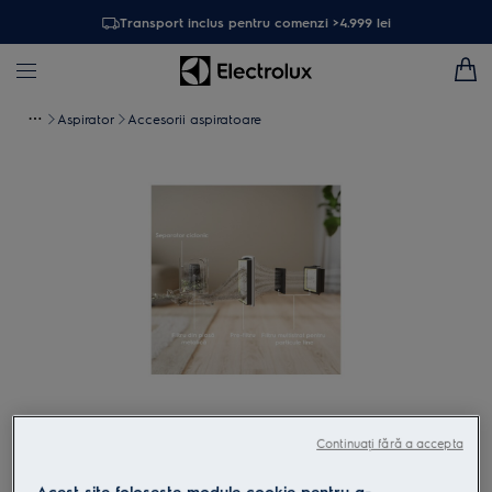
Transport inclus pentru comenzi >4.999 lei
Aspirator
Accesorii aspiratoare
Atinge pentru zoom
Continuați fără a accepta
Acest site folosește module cookie pentru a-