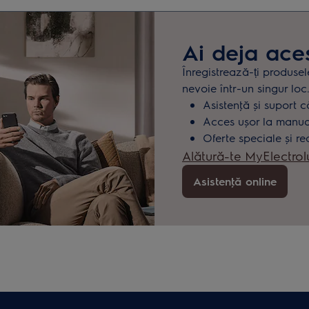
Ai deja ace
Înregistrează-ți produsel
nevoie într-un singur loc
Asistenţă și suport c
Acces ușor la manuale
Oferte speciale și re
Alătură-te MyElectrol
Asistenţă online