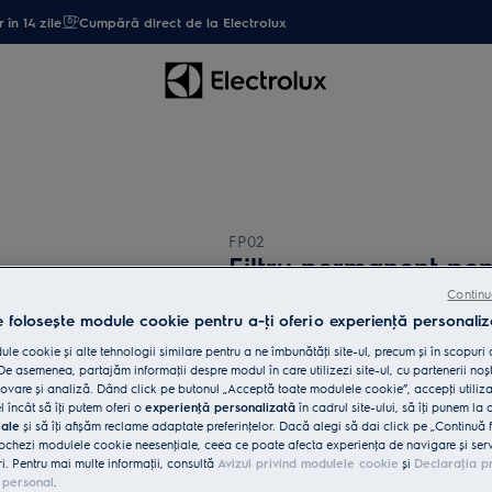
 în 14 zile
Cumpără direct de la Electrolux
FP02
Filtru permanent pen
Continu
e folosește module cookie pentru a-ţi oferi o experienţă personaliz
0 (0)
le cookie și alte tehnologii similare pentru a ne îmbunătăţi site-ul, precum și în scopuri
e asemenea, partajăm informaţii despre modul în care utilizezi site-ul, cu partenerii noșt
vare și analiză. Dând click pe butonul „Acceptă toate modulele cookie”, accepţi utiliz
l încât să îţi putem oferi o
experienţă personalizată
în cadrul site-ului, să îţi punem la 
iale
și să îţi afișăm reclame adaptate preferinţelor. Dacă alegi să dai click pe „Continuă 
ochezi modulele cookie neesenţiale, ceea ce poate afecta experienţa de navigare și servic
ri. Pentru mai multe informaţii, consultă
Avizul privind modulele cookie
și
Declaraţia p
 personal
.