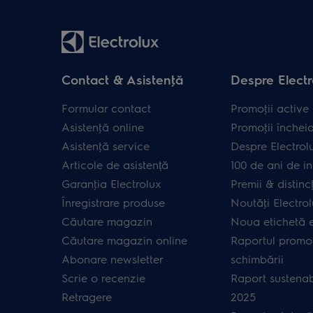
Contact & Asistenţă
Despre Electr
Formular contact
Promoţii active
Asistenţă online
Promoţii închei
Asistenţă service
Despre Electrol
Articole de asistență
100 de ani de in
Garanţia Electrolux
Premii & distincţ
Înregistrare produse
Noutăţi Electro
Căutare magazin
Noua etichetă 
Căutare magazin online
Raportul promot
Abonare newsletter
schimbării
Scrie o recenzie
Raport sustenab
Retragere
2025