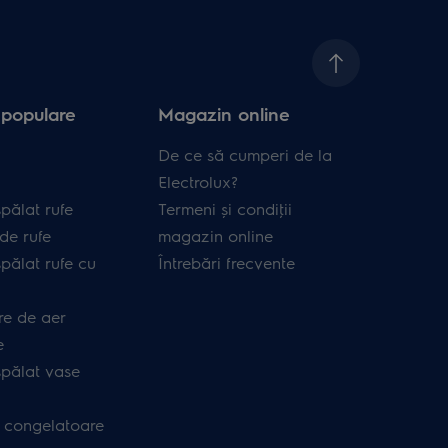
 populare
Magazin online
De ce să cumperi de la
Electrolux?
pălat rufe
Termeni și condiţii
de rufe
magazin online
pălat rufe cu
Întrebări frecvente
re de aer
e
spălat vase
i congelatoare