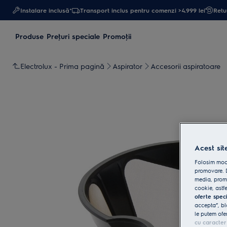
Instalare inclusă*
Transport inclus pentru comenzi >4.999 lei
Retur
Produse
Preţuri speciale
Promoţii
Electrolux - Prima pagină
Aspirator
Accesorii aspiratoare
Acest sit
Folosim modu
promovare. D
media, promo
cookie, astfe
oferte spec
accepta”, bl
le putem ofe
cu caracter