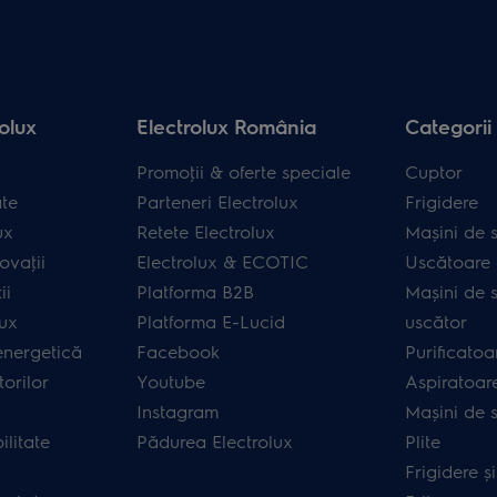
olux
Electrolux România
Categorii
Promoţii & oferte speciale
Cuptor
ate
Parteneri Electrolux
Frigidere
ux
Retete Electrolux
Mașini de s
ovaţii
Electrolux & ECOTIC
Uscătoare 
ii
Platforma B2B
Mașini de s
lux
Platforma E-Lucid
uscător
energetică
Facebook
Purificatoa
orilor
Youtube
Aspiratoar
Instagram
Mașini de 
ilitate
Pădurea Electrolux
Plite
Frigidere ș