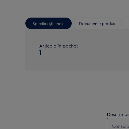
Specificaţii-cheie
Documente produs
Articole în pachet
1
Descrie pe
Type to s