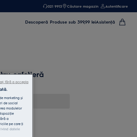
021 9913
Căutare magazin
Autentificare
Descoperă
Produse sub 399,99 lei
Asistenţă
tru cafetieră
ați fără a accepta
ată.
 de marketing și
ri de social
area modulelor
dispoziţie
fără a
iile pe care ţi
rivind datele