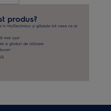
st produs?
e în MyElectrolux și găsește tot ceea ce ai
.
ât mai ușor
 și ghiduri de utilizare
duceri
ux