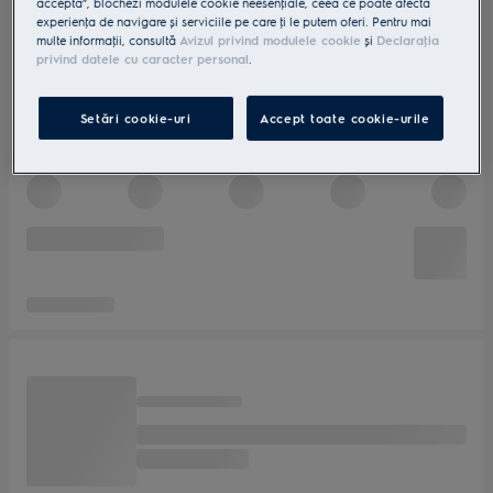
accepta”, blochezi modulele cookie neesenţiale, ceea ce poate afecta
experienţa de navigare și serviciile pe care ţi le putem oferi. Pentru mai
multe informaţii, consultă
Avizul privind modulele cookie
și
Declaraţia
privind datele cu caracter personal
.
Setări cookie-uri
Accept toate cookie-urile