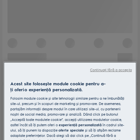
Continuați fără a accepta
Acest site folosește module cookie pentru a-
ţi oferi o experienţă personalizată.
Folosim module cookie și alte tehnologii similare pentru a ne îmbunătăţi
site-ul, precum și în scopuri de marketing și promovare. De asemenea,
partajăm informaţii despre modul în care utilizezi site-ul, cu partenerii
noștri de social media, promovare și analiză. Dând click pe butonul
„Acceptă toate modulele cookie”, accepţi utilizarea modulelor cookie,
astfel încât să îţi putem oferi o
experienţă personalizată
în cadrul site-
ului, să îţi punem la dispoziţie
oferte speciale
și să îţi afișăm reclame
adaptate preferinţelor. Dacă alegi să dai click pe „Continuă fără a