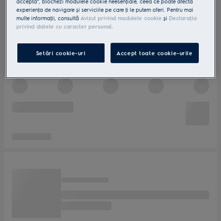
accepta”, blochezi modulele cookie neesenţiale, ceea ce poate afecta
experienţa de navigare și serviciile pe care ţi le putem oferi. Pentru mai
multe informaţii, consultă
Avizul privind modulele cookie
și
Declaraţia
privind datele cu caracter personal
.
Setări cookie-uri
Accept toate cookie-urile