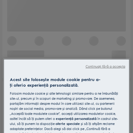
Continuați fără a accepta
Acest site folosește module cookie pentru a-
ţi oferi o experienţă personalizată.
Folosim module cookie și alte tehnologii similare pentru a ne îmbunătăţi
site-ul, precum și în scopuri de marketing și promovare. De asemenea,
partajăm informaţii despre modul în care utilizezi site-ul, cu partenerii
noștri de social media, promovare și analiză. Dând click pe butonul
„Acceptă toate modulele cookie”, accepţi utilizarea modulelor cookie,
astfel încât să îţi putem oferi o
experienţă personalizată
în cadrul site-
ului, să îţi punem la dispoziţie
oferte speciale
și să îţi afișăm reclame
adaptate preferinţelor. Dacă alegi să dai click pe „Continuă fără a