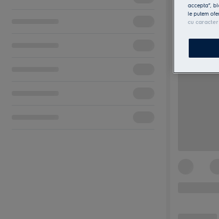
accepta”, bl
le putem ofe
cu caracter