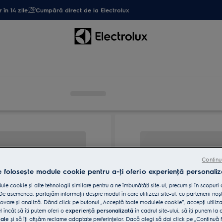
 în 14 zile
Cumpără direct de la Electrolux
Continu
e folosește module cookie pentru a-ţi oferi o experienţă personaliz
le cookie și alte tehnologii similare pentru a ne îmbunătăţi site-ul, precum și în scopuri
e asemenea, partajăm informaţii despre modul în care utilizezi site-ul, cu partenerii noșt
vare și analiză. Dând click pe butonul „Acceptă toate modulele cookie”, accepţi utiliz
l încât să îţi putem oferi o
experienţă personalizată
în cadrul site-ului, să îţi punem la 
iale
și să îţi afișăm reclame adaptate preferinţelor. Dacă alegi să dai click pe „Continuă 