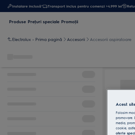
Instalare inclusă*
Transport inclus pentru comenzi >4.999 lei
Retur
Produse
Preţuri speciale
Promoţii
Electrolux - Prima pagină
Accesorii
Accesorii aspiratoare
Acest sit
Folosim modu
promovare. D
media, promo
cookie, astfe
oferte spec