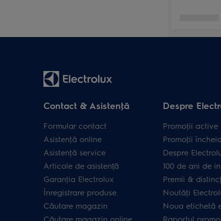
Contact & Asistenţă
Despre Electr
Formular contact
Promoţii active
Asistenţă online
Promoţii închei
Asistenţă service
Despre Electrol
Articole de asistență
100 de ani de in
Garanţia Electrolux
Premii & distincţ
Înregistrare produse
Noutăţi Electro
Căutare magazin
Noua etichetă 
Căutare magazin online
Raportul promot