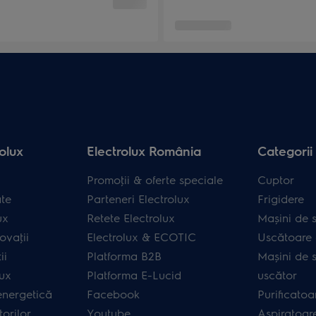
olux
Electrolux România
Categorii
Promoţii & oferte speciale
Cuptor
ate
Parteneri Electrolux
Frigidere
ux
Retete Electrolux
Mașini de s
ovaţii
Electrolux & ECOTIC
Uscătoare 
ii
Platforma B2B
Mașini de s
lux
Platforma E-Lucid
uscător
energetică
Facebook
Purificatoa
orilor
Youtube
Aspiratoar