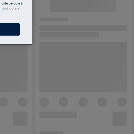
iile pe care ţi
rivind datele
e