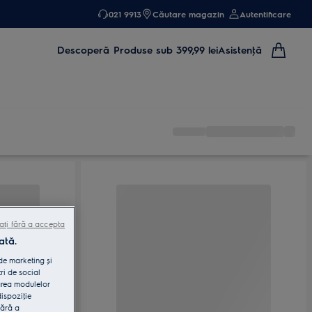
021 9913
Căutare magazin
Autentificare
Descoperă
Produse sub 399,99 lei
Asistenţă
ați fără a accepta
ată.
 de marketing și
ri de social
area modulelor
dispoziţie
fără a