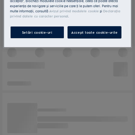
accepta”, blochezi modulele cookie neesenţiale, ceea ce poate afecta
experienţa de navigare și serviciile pe care ţi le putem oferi. Pentru mai
multe informaţii, consultă
Avizul privind modulele cookie
și
Declaraţia
privind datele cu caracter personal
.
Setări cookie-uri
Accept toate cookie-urile