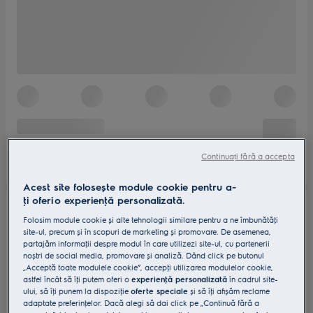
Continuați fără a accepta
Acest site folosește module cookie pentru a-
ţi oferi o experienţă personalizată.
Folosim module cookie și alte tehnologii similare pentru a ne îmbunătăţi
site-ul, precum și în scopuri de marketing și promovare. De asemenea,
partajăm informaţii despre modul în care utilizezi site-ul, cu partenerii
noștri de social media, promovare și analiză. Dând click pe butonul
„Acceptă toate modulele cookie”, accepţi utilizarea modulelor cookie,
astfel încât să îţi putem oferi o
experienţă personalizată
în cadrul site-
ului, să îţi punem la dispoziţie
oferte speciale
și să îţi afișăm reclame
adaptate preferinţelor. Dacă alegi să dai click pe „Continuă fără a