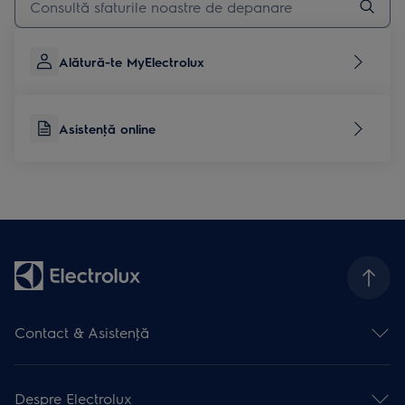
Alătură-te MyElectrolux
Asistenţă online
Contact & Asistenţă
Formular contact
Asistenţă online
Despre Electrolux