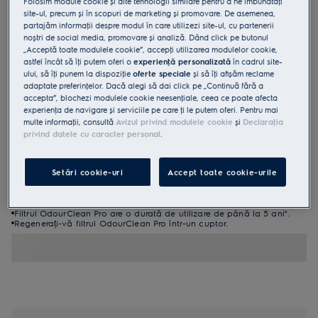
Folosim module cookie și alte tehnologii similare pentru a ne îmbunătăţi
site-ul, precum și în scopuri de marketing și promovare. De asemenea,
partajăm informaţii despre modul în care utilizezi site-ul, cu partenerii
noștri de social media, promovare și analiză. Dând click pe butonul
„Acceptă toate modulele cookie”, accepţi utilizarea modulelor cookie,
astfel încât să îţi putem oferi o
experienţă personalizată
în cadrul site-
ului, să îţi punem la dispoziţie
oferte speciale
și să îţi afișăm reclame
adaptate preferinţelor. Dacă alegi să dai click pe „Continuă fără a
accepta”, blochezi modulele cookie neesenţiale, ceea ce poate afecta
MCFB75
experienţa de navigare și serviciile pe care ţi le putem oferi. Pentru mai
Filtru cu cărbune OdourClean Pro
multe informaţii, consultă
Avizul privind modulele cookie
și
Declaraţia
privind datele cu caracter personal
.
0 (0)
Setări cookie-uri
Accept toate cookie-urile
Beneficii
Filtrul cu cărbune OdourClean Pro - filtrare superioară.
Filtrare superioară cu OdourClean Pro Carbon Filter
Filtrul OdourClean Pro are o durată de utilizare de până la 5 ani*.
Regenerați-vă filtrul OdourClean Pro într-un cuptor.