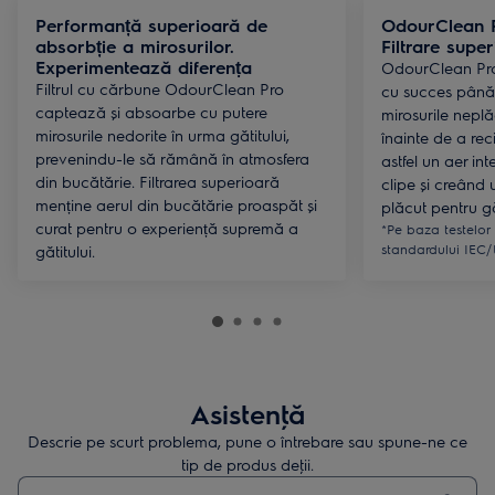
Performanță superioară de
OdourClean P
absorbție a mirosurilor.
Filtrare supe
Experimentează diferența
OdourClean Pro
Filtrul cu cărbune OdourClean Pro
cu succes până 
captează și absoarbe cu putere
mirosurile neplă
mirosurile nedorite în urma gătitului,
înainte de a rec
prevenindu-le să rămână în atmosfera
astfel un aer in
din bucătărie. Filtrarea superioară
clipe și creând 
menține aerul din bucătărie proaspăt și
plăcut pentru gă
curat pentru o experiență supremă a
*Pe baza testelor
standardului IEC/
gătitului.
Asistenţă
Descrie pe scurt problema, pune o întrebare sau spune-ne ce
tip de produs deţii.
Type to search for support articles