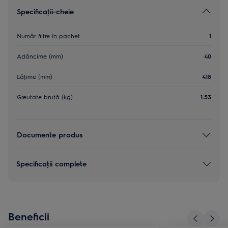
Specificaţii-cheie
Număr filtre în pachet
1
Adâncime (mm)
40
Lăţime (mm)
418
Greutate brută (kg)
1.53
Documente produs
Specificaţii complete
Beneficii