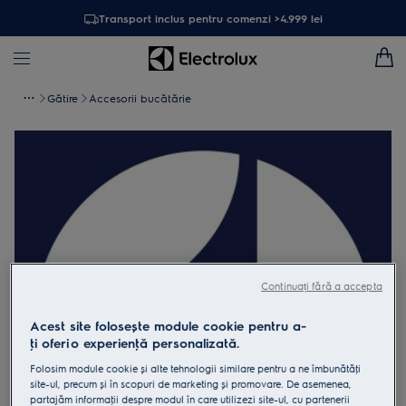
Transport inclus pentru comenzi >4.999 lei
Gătire
Accesorii bucătărie
Continuați fără a accepta
Acest site folosește module cookie pentru a-
ţi oferi o experienţă personalizată.
Folosim module cookie și alte tehnologii similare pentru a ne îmbunătăţi
site-ul, precum și în scopuri de marketing și promovare. De asemenea,
partajăm informaţii despre modul în care utilizezi site-ul, cu partenerii