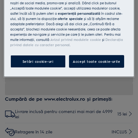
noștri de social media, promovare și analiză. Dând click pe butonul
„Acceptă toate modulele cookie”, accepţi utilizarea modulelor cookie,
astfel încât să îţi putem oferi o
experienţă personalizată
în cadrul site-
ului, să îţi punem la dispoziţie
oferte speciale
și să îţi afișăm reclame
adaptate preferinţelor. Dacă alegi să dai click pe „Continuă fără a
accepta”, blochezi modulele cookie neesenţiale, ceea ce poate afecta
experienţa de navigare și serviciile pe care ţi le putem oferi. Pentru mai
multe informaţii, consultă
Avizul privind modulele cookie
și
Declaraţia
privind datele cu caracter personal
.
MCFE48U
Filtru universal si redimensionabil,
cu indiator, 100g/m2
Setări cookie-uri
Accept toate cookie-urile
0 (0)
Cumpără de pe www.electrolux.ro și primești:
Livrare inclusă pentru comenzi mai mari de 4999
15 lei
lei
Retragere în 14 zile
INCLUS