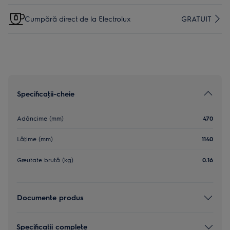
Cumpără direct de la Electrolux
GRATUIT
Specificaţii-cheie
Adâncime (mm)
470
Lăţime (mm)
1140
Greutate brută (kg)
0.16
Documente produs
Specificaţii complete