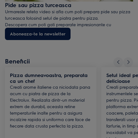
Pide sau pizza turceasca
Urmareste reteta video si afla cum poti prepara pide sau pizza
turceasca folosind setul de piatra pentru pizza.
Descopera cum poti gati preparate impresionante cu
accesoriile si ustensilele potrivite. Aboneaza-te la newsletter-ul
Aboneaza-te la newsletter
lunar Electrolux si descarca gratuit cartea cu retete inedite prin
care iti poti impresiona familia si prietenii.
Beneficii
Pizza dumneavoastra, preparata
Setul ideal p
ca un chef
delicioase
Creati arome italiene ca niciodata pana
Creati preparat
acum cu piatra de pizza de la
instrumentele se
Electrolux. Realizata dintr-un material
pentru pizza. P
extrem de durabil, aceasta retine
platforma extre
temperaturile inalte pentru a asigura
coacere, paleta
incalzire rapida si uniforma care face de
transferati usor
fiecare data crusta perfecta la pizza.
farfurie, in timp 
inoxidabil va per