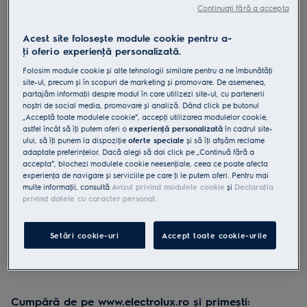
Continuați fără a accepta
E9OHPS1
Set piatra pentru pizza
Acest site folosește module cookie pentru a-
ţi oferi o experienţă personalizată.
4.8 (43)
Folosim module cookie și alte tehnologii similare pentru a ne îmbunătăţi
Beneficii
site-ul, precum și în scopuri de marketing și promovare. De asemenea,
partajăm informaţii despre modul în care utilizezi site-ul, cu partenerii
Creati pizza exceptionala gatindu-le pe piatra noastra pentru gatit.
noștri de social media, promovare și analiză. Dând click pe butonul
Un set de pizza care include o piatra pentru gatit, un razuitor si un
feliator.
„Acceptă toate modulele cookie”, accepţi utilizarea modulelor cookie,
Piatra noastra de pizza se incalzeste rapid in totalitate si in mod
astfel încât să îţi putem oferi o
experienţă personalizată
în cadrul site-
uniform, asigurand rezultate delicioase si crocante.
ului, să îţi punem la dispoziţie
oferte speciale
și să îţi afișăm reclame
adaptate preferinţelor. Dacă alegi să dai click pe „Continuă fără a
accepta”, blochezi modulele cookie neesenţiale, ceea ce poate afecta
experienţa de navigare și serviciile pe care ţi le putem oferi. Pentru mai
multe informaţii, consultă
Avizul privind modulele cookie
și
Declaraţia
privind datele cu caracter personal
.
Instrucţiunile și avertismentele pentru utilizarea în siguranţă a
produsului conform regulamentului UE 2023/988 sunt
enumerate în manualul de utilizare. Pentru utilizarea în
siguranţă a produsului, citește în întregime manualul de
Setări cookie-uri
Accept toate cookie-urile
utilizare.
Cumpără de pe www.electrolux.ro și primești: