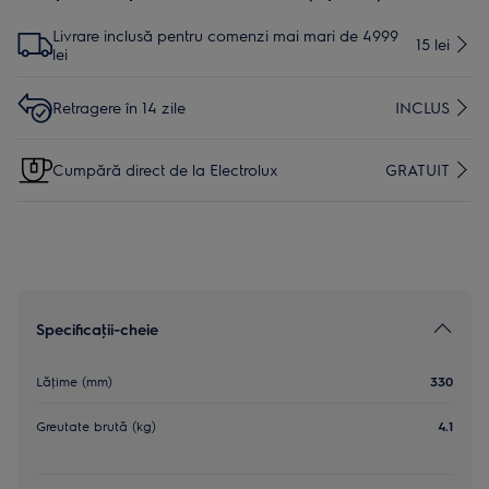
Livrare inclusă pentru comenzi mai mari de 4999
15 lei
lei
Retragere în 14 zile
INCLUS
Cumpără direct de la Electrolux
GRATUIT
Specificaţii-cheie
Lăţime (mm)
330
Greutate brută (kg)
4.1