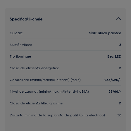
Specificaţii-cheie
Culoare
Matt Black painted
Număr viteze
3
Tip iluminare
Bec LED
Clasă de eficiență energetică
D
Capacitate (minim/maxim/intensiv) (m³/h)
235/420/-
Nivel de zgomot (minim/maxim/intensiv) dB(A)
53/66/-
Clasă de eficiență filtru grăsime
D
Distanța minimă de la suprafața de gătit (plita electrică)
50