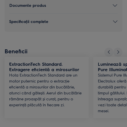
Documente produs
Specificaţii complete
Beneficii
ExtractionTech Standard.
Luminează spa
Extragere eficientă a mirosurilor
Pure Illumina
Hota ExtractionTech Standard are un
Sistemul Pure Il
motor puternic pentru o extracție
Electrolux oferă
eficientă a mirosurilor din bucătărie,
durabilă pentru 
atunci când gătești. Aerul din bucătărie
timpul gătitului
rămâne proaspăt și curat, pentru o
întreaga suprafa
experință plăcută în fiecare zi.
vezi toate detali
mesei.