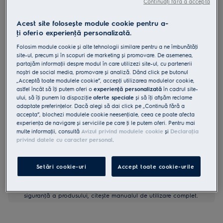
Continuați fără a accepta
EFC226R
Hotă șemineu 300 LEDLights 420
Acest site folosește module cookie pentru a-
ţi oferi o experienţă personalizată.
m³/h 60 cm Matt Black painted
Folosim module cookie și alte tehnologii similare pentru a ne îmbunătăţi
4.9 (33)
site-ul, precum și în scopuri de marketing și promovare. De asemenea,
partajăm informaţii despre modul în care utilizezi site-ul, cu partenerii
Fișa cu informaţii despre produs
noștri de social media, promovare și analiză. Dând click pe butonul
Beneficii
„Acceptă toate modulele cookie”, accepţi utilizarea modulelor cookie,
astfel încât să îţi putem oferi o
experienţă personalizată
în cadrul site-
O hotă eficientă care elimină mirosurile din bucătărie.
ExtractionTech Standard cu motor puternic și eficient.
ului, să îţi punem la dispoziţie
oferte speciale
și să îţi afișăm reclame
Pure Illumination. Vizibilitate maximă în timpul gătitului.
adaptate preferinţelor. Dacă alegi să dai click pe „Continuă fără a
Filtru de grăsime fiabil și lavabil la mașina de spălat vase pentru
accepta”, blochezi modulele cookie neesenţiale, ceea ce poate afecta
hota ta.
experienţa de navigare și serviciile pe care ţi le putem oferi. Pentru mai
multe informaţii, consultă
Avizul privind modulele cookie
și
Declaraţia
privind datele cu caracter personal
.
Setări cookie-uri
Accept toate cookie-urile
Instrucţiunile de siguranţă și avertismentele de siguranţă
conform regulamentului UE 2023/988 sunt enumerate în
capitolele 1 și 2 din manualul de utilizare. Pentru utilizarea în
siguranţă a produsului, citește manualul de utilizare complet.