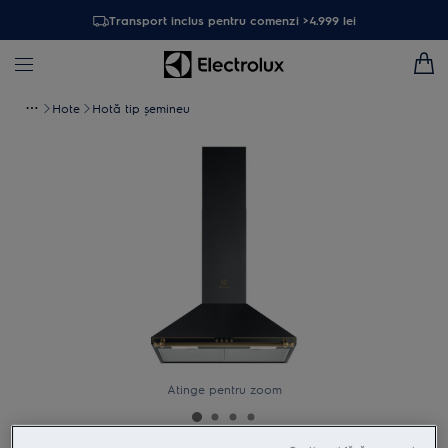
Transport inclus pentru comenzi >4.999 lei
Hote
Hotă tip șemineu
Atinge pentru zoom