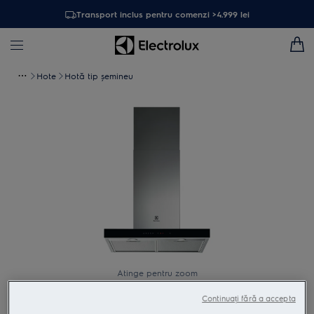
Transport inclus pentru comenzi >4.999 lei
Hote
Hotă tip șemineu
Atinge pentru zoom
Continuați fără a accepta