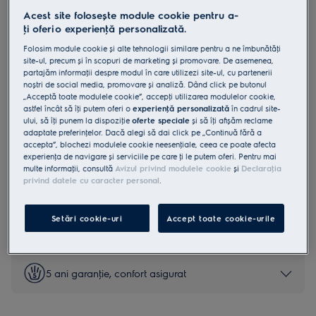
Acest site folosește module cookie pentru a-
LFT766X
Hotă șemineu 800 Breeze 720 m³/h
ţi oferi o experienţă personalizată.
60 cm inox
Folosim module cookie și alte tehnologii similare pentru a ne îmbunătăţi
site-ul, precum și în scopuri de marketing și promovare. De asemenea,
4.6 (340)
partajăm informaţii despre modul în care utilizezi site-ul, cu partenerii
noștri de social media, promovare și analiză. Dând click pe butonul
„Acceptă toate modulele cookie”, accepţi utilizarea modulelor cookie,
Fișa cu informaţii despre produs
astfel încât să îţi putem oferi o
experienţă personalizată
în cadrul site-
Beneficii
ului, să îţi punem la dispoziţie
oferte speciale
și să îţi afișăm reclame
Hota 800 Breeze împrospătează aerul din bucătărie în mod silenţios.
adaptate preferinţelor. Dacă alegi să dai click pe „Continuă fără a
Funcţia Breeze împrospătează discret aerul când ai terminat de gătit.
accepta”, blochezi modulele cookie neesenţiale, ceea ce poate afecta
Hob2Hood® conectează plita cu hota printr-o conexiune wireless.
experienţa de navigare și serviciile pe care ţi le putem oferi. Pentru mai
multe informaţii, consultă
Avizul privind modulele cookie
și
Declaraţia
privind datele cu caracter personal
.
Instrucţiunile de siguranţă și avertismentele de siguranţă
Setări cookie-uri
Accept toate cookie-urile
conform regulamentului UE 2023/988 sunt enumerate în
capitolele 1 și 2 din manualul de utilizare. Pentru utilizarea în
siguranţă a produsului, citește manualul de utilizare complet.
5 ani garanţie, confort asigurat