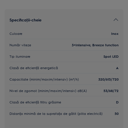
Specificaţii-cheie
Culoare
Inox
Număr viteze
3+Intensive; Breeze function
Tip iluminare
Spot LED
Clasă de eficiență energetică
A
Capacitate (minim/maxim/intensiv) (m³/h)
320/615/720
Nivel de zgomot (minim/maxim/intensiv) dB(A)
53/68/72
Clasă de eficiență filtru grăsime
D
Distanța minimă de la suprafața de gătit (plita electrică)
50