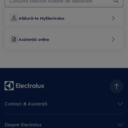
Alătură-te MyElectrolux
Asistenţă online
Contact & Asistenţă
Formular contact
Asistenţă online
Despre Electrolux
Asistenţă service