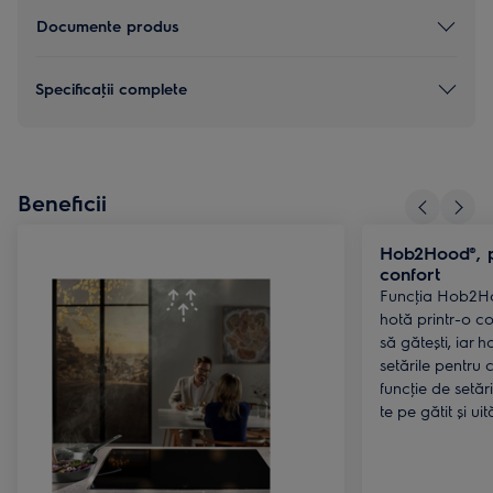
Documente produs
Specificaţii complete
Beneficii
Hob2Hood®, p
confort
Funcţia Hob2Ho
hotă printr-o c
să gătești, iar 
setările pentru 
funcţie de setăr
te pe gătit și uit