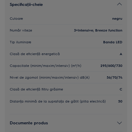
Specificaţii-cheie
Culoare
negru
Număr viteze
3+Intensive; Breeze function
Tip iluminare
Banda LED
Clasă de eficiență energetică
A
Capacitate (minim/maxim/intensiv) (m³/h)
295/600/730
Nivel de zgomot (minim/maxim/intensiv) dB(A)
56/70/74
Clasă de eficiență filtru grăsime
C
Distanța minimă de la suprafața de gătit (plita electrică)
50
Documente produs