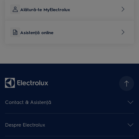
Alătură-te MyElectrolux
Asistenţă online
Contact & Asistenţă
Formular contact
Asistenţă online
Despre Electrolux
Asistenţă service
Articole de asistență
Promoţii active