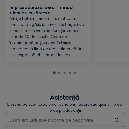
Împrospătează aerul în mod
silențios cu Breeze
Atinge butonul Breeze imediat ce ai
terminat de gătit, iar nivelul extragerii va
fi redus la minimum, iar funcția va rula
timp de 60 de minute. Ceea ce
înseamnă că poți savura în liniște
mâncarea în timp ce aerul din bucătărie
este împrospătat în mod silențios.
Asistenţă
Descrie pe scurt problema, pune o întrebare sau spune-ne ce
tip de produs deţii.
Type to search for support articles