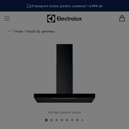
Transport inclus pentru comenzi >4.999 lei
Hote
Hotă tip șemineu
Atinge pentru zoom