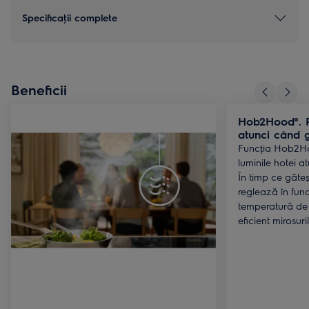
Specificaţii complete
Beneficii
Hob2Hood®. P
atunci când g
Funcția Hob2H
luminile hotei a
În timp ce găteșt
reglează în func
temperatură de 
eficient mirosuri