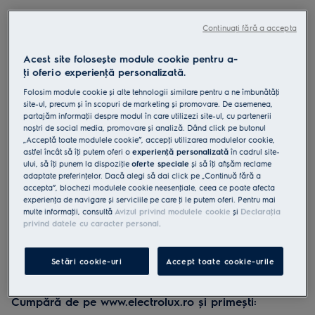
LFT819K
Hotă șemineu 700 Breeze 730 m³/h
Continuați fără a accepta
90 cm Negru
Acest site folosește module cookie pentru a-
4.9 (27)
ţi oferi o experienţă personalizată.
Folosim module cookie și alte tehnologii similare pentru a ne îmbunătăţi
Fișa cu informaţii despre produs
site-ul, precum și în scopuri de marketing și promovare. De asemenea,
Beneficii
partajăm informaţii despre modul în care utilizezi site-ul, cu partenerii
Extracție silențioasă a mirosurilor pentru un aer proaspăt după gătit.
noștri de social media, promovare și analiză. Dând click pe butonul
Funcția Breeze împrospătează aerul în mod silențios când ai terminat
„Acceptă toate modulele cookie”, accepţi utilizarea modulelor cookie,
de gătit.
astfel încât să îţi putem oferi o
experienţă personalizată
în cadrul site-
Hob2Hood® ajustează hota pe baza setărilor plitei.
ului, să îţi punem la dispoziţie
oferte speciale
și să îţi afișăm reclame
adaptate preferinţelor. Dacă alegi să dai click pe „Continuă fără a
accepta”, blochezi modulele cookie neesenţiale, ceea ce poate afecta
experienţa de navigare și serviciile pe care ţi le putem oferi. Pentru mai
multe informaţii, consultă
Avizul privind modulele cookie
și
Declaraţia
privind datele cu caracter personal
.
Instrucţiunile de siguranţă și avertismentele de siguranţă
Setări cookie-uri
Accept toate cookie-urile
conform regulamentului UE 2023/988 sunt enumerate în
capitolele 1 și 2 din manualul de utilizare. Pentru utilizarea în
siguranţă a produsului, citește manualul de utilizare complet.
Cumpără de pe www.electrolux.ro și primești: