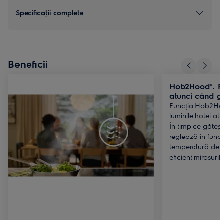
Specificaţii complete
Beneficii
Hob2Hood®. P
atunci când g
Funcția Hob2H
luminile hotei a
În timp ce găteșt
reglează în func
temperatură de 
eficient mirosuri