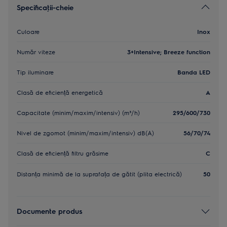
Specificaţii-cheie
Culoare
Inox
Număr viteze
3+Intensive; Breeze function
Tip iluminare
Banda LED
Clasă de eficiență energetică
A
Capacitate (minim/maxim/intensiv) (m³/h)
295/600/730
Nivel de zgomot (minim/maxim/intensiv) dB(A)
56/70/74
Clasă de eficiență filtru grăsime
C
Distanța minimă de la suprafața de gătit (plita electrică)
50
Documente produs