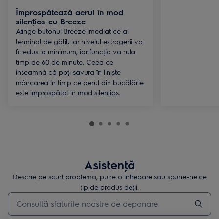
Împrospătează aerul în mod
silențios cu Breeze
Atinge butonul Breeze imediat ce ai
terminat de gătit, iar nivelul extragerii va
fi redus la minimum, iar funcția va rula
timp de 60 de minute. Ceea ce
înseamnă că poți savura în liniște
mâncarea în timp ce aerul din bucătărie
este împrospătat în mod silențios.
Asistenţă
Descrie pe scurt problema, pune o întrebare sau spune-ne ce
tip de produs deţii.
Type to search for support articles