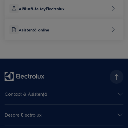
Alătură-te MyElectrolux
Asistenţă online
Contact & Asistenţă
Formular contact
Asistenţă online
Despre Electrolux
Asistenţă service
Articole de asistență
Promoţii active