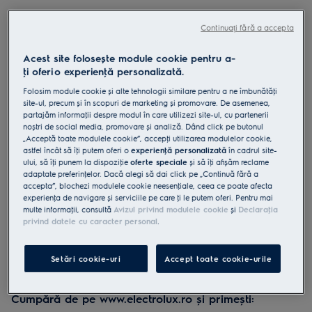
LFT829X
Hotă șemineu 700 Breeze 730 m³/h
Continuați fără a accepta
90 cm inox
Acest site folosește module cookie pentru a-
4.6 (7)
ţi oferi o experienţă personalizată.
Folosim module cookie și alte tehnologii similare pentru a ne îmbunătăţi
Fișa cu informaţii despre produs
site-ul, precum și în scopuri de marketing și promovare. De asemenea,
Beneficii
partajăm informaţii despre modul în care utilizezi site-ul, cu partenerii
Extracție silențioasă a mirosurilor pentru un aer proaspăt după gătit.
noștri de social media, promovare și analiză. Dând click pe butonul
Funcția Breeze împrospătează aerul în mod silențios când ai terminat
„Acceptă toate modulele cookie”, accepţi utilizarea modulelor cookie,
de gătit.
astfel încât să îţi putem oferi o
experienţă personalizată
în cadrul site-
Hob2Hood® ajustează hota pe baza setărilor plitei.
ului, să îţi punem la dispoziţie
oferte speciale
și să îţi afișăm reclame
adaptate preferinţelor. Dacă alegi să dai click pe „Continuă fără a
accepta”, blochezi modulele cookie neesenţiale, ceea ce poate afecta
experienţa de navigare și serviciile pe care ţi le putem oferi. Pentru mai
multe informaţii, consultă
Avizul privind modulele cookie
și
Declaraţia
privind datele cu caracter personal
.
Instrucţiunile de siguranţă și avertismentele de siguranţă
Setări cookie-uri
Accept toate cookie-urile
conform regulamentului UE 2023/988 sunt enumerate în
capitolele 1 și 2 din manualul de utilizare. Pentru utilizarea în
siguranţă a produsului, citește manualul de utilizare complet.
Cumpără de pe www.electrolux.ro și primești: