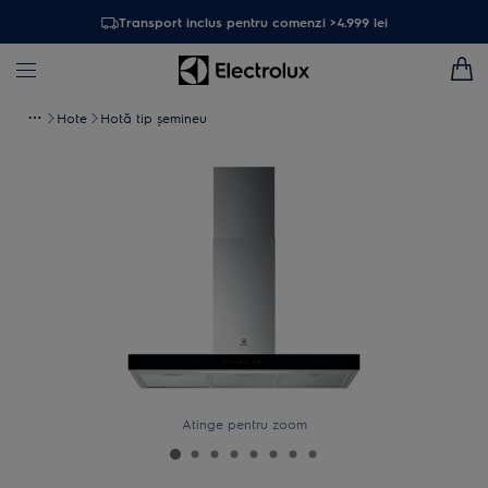
Transport inclus pentru comenzi >4.999 lei
Hote
Hotă tip șemineu
Atinge pentru zoom