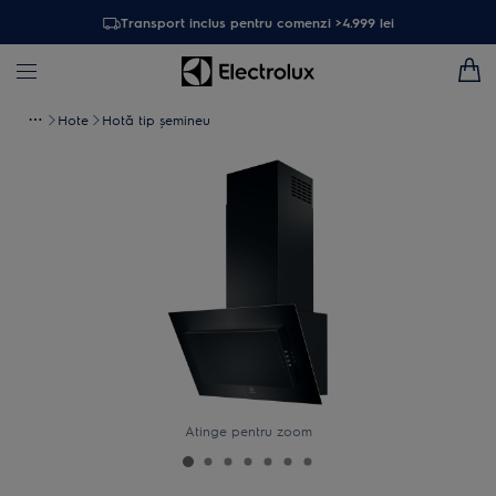
Transport inclus pentru comenzi >4.999 lei
Hote
Hotă tip șemineu
Atinge pentru zoom