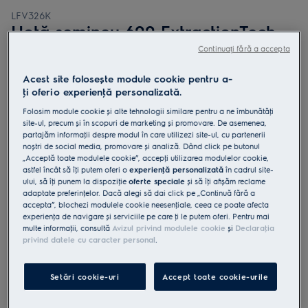
LFV326K
Hotă șemineu 600 ExtractionTech
600 m³/h 60 cm Negru
Continuați fără a accepta
5 (3)
Acest site folosește module cookie pentru a-
ţi oferi o experienţă personalizată.
Fișa cu informaţii despre produs
Beneficii
Folosim module cookie și alte tehnologii similare pentru a ne îmbunătăţi
site-ul, precum și în scopuri de marketing și promovare. De asemenea,
Hotă încorporată rapidă și puternică pentru aer curat și proaspăt în
bucătărie.
partajăm informaţii despre modul în care utilizezi site-ul, cu partenerii
ExtractionTech Plus curăță rapid aerul din bucătărie.
noștri de social media, promovare și analiză. Dând click pe butonul
Pure Illumination. Vizibilitate maximă în timpul gătitului.
„Acceptă toate modulele cookie”, accepţi utilizarea modulelor cookie,
Filtru de grăsime fiabil și lavabil la mașina de spălat vase pentru
astfel încât să îţi putem oferi o
experienţă personalizată
în cadrul site-
hota ta.
ului, să îţi punem la dispoziţie
oferte speciale
și să îţi afișăm reclame
adaptate preferinţelor. Dacă alegi să dai click pe „Continuă fără a
accepta”, blochezi modulele cookie neesenţiale, ceea ce poate afecta
experienţa de navigare și serviciile pe care ţi le putem oferi. Pentru mai
multe informaţii, consultă
Avizul privind modulele cookie
și
Declaraţia
privind datele cu caracter personal
.
Instrucţiunile de siguranţă și avertismentele de siguranţă
conform regulamentului UE 2023/988 sunt enumerate în
Setări cookie-uri
Accept toate cookie-urile
capitolele 1 și 2 din manualul de utilizare. Pentru utilizarea în
siguranţă a produsului, citește manualul de utilizare complet.