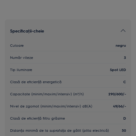
Specificaţii-cheie
Culoare
negru
Număr viteze
3
Tip iluminare
Spot LED
Clasă de eficiență energetică
C
Capacitate (minim/maxim/intensiv) (m³/h)
290/600/-
Nivel de zgomot (minim/maxim/intensiv) dB(A)
49/66/-
Clasă de eficiență filtru grăsime
D
Distanța minimă de la suprafața de gătit (plita electrică)
50