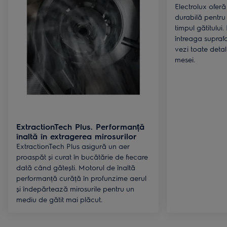
Electrolux oferă
durabilă pentru 
timpul gătitului
întreaga suprafa
vezi toate detali
mesei.
ExtractionTech Plus. Performanță
înaltă în extragerea mirosurilor
ExtractionTech Plus asigură un aer
proaspăt și curat în bucătărie de fiecare
dată când gătești. Motorul de înaltă
performanță curăță în profunzime aerul
și îndepărtează mirosurile pentru un
mediu de gătit mai plăcut.