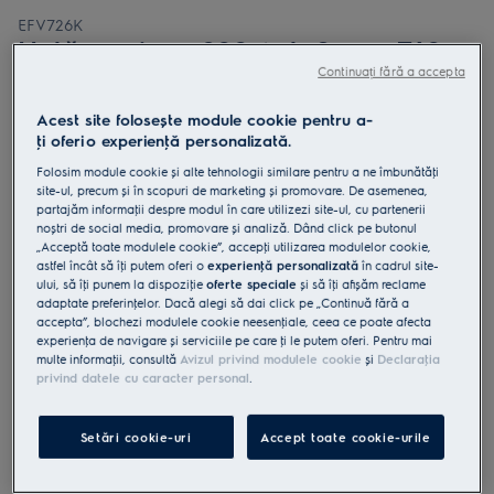
EFV726K
Hotă șemineu 900 AutoSense 760
Continuați fără a accepta
m³/h 60 cm Negru
4.8 (1031)
Acest site folosește module cookie pentru a-
ţi oferi o experienţă personalizată.
Fișa cu informaţii despre produs
Beneficii
Folosim module cookie și alte tehnologii similare pentru a ne îmbunătăţi
site-ul, precum și în scopuri de marketing și promovare. De asemenea,
Tehnologie avansată cu senzori pentru un aer proaspăt și curat în
partajăm informaţii despre modul în care utilizezi site-ul, cu partenerii
bucătărie.
AutoSense ajustează intuitiv extragerea.
noștri de social media, promovare și analiză. Dând click pe butonul
Perfect Illumination. Luminozitate și temperatură a luminii reglabile
„Acceptă toate modulele cookie”, accepţi utilizarea modulelor cookie,
astfel încât să îţi putem oferi o
experienţă personalizată
în cadrul site-
ului, să îţi punem la dispoziţie
oferte speciale
și să îţi afișăm reclame
adaptate preferinţelor. Dacă alegi să dai click pe „Continuă fără a
accepta”, blochezi modulele cookie neesenţiale, ceea ce poate afecta
experienţa de navigare și serviciile pe care ţi le putem oferi. Pentru mai
multe informaţii, consultă
Avizul privind modulele cookie
și
Declaraţia
privind datele cu caracter personal
.
Instrucţiunile de siguranţă și avertismentele de siguranţă
conform regulamentului UE 2023/988 sunt enumerate în
capitolele 1 și 2 din manualul de utilizare. Pentru utilizarea în
Setări cookie-uri
Accept toate cookie-urile
siguranţă a produsului, citește manualul de utilizare complet.