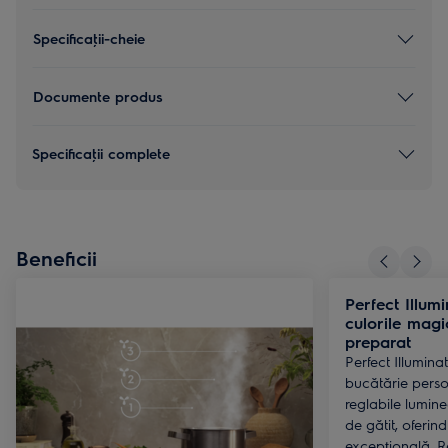
Specificaţii-cheie
Documente produs
Specificaţii complete
Beneficii
Perfect Illum
culorile magi
preparat
Perfect Illumina
bucătărie perso
reglabile lumin
de gătit, oferind
excepțională. R