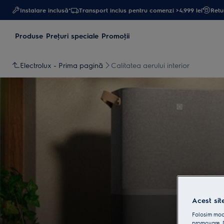
Instalare inclusă*
Transport inclus pentru comenzi >4.999 lei
Retur
Produse
Preţuri speciale
Promoţii
Electrolux - Prima pagină
Calitatea aerului interior
Acest sit
Folosim modu
promovare. D