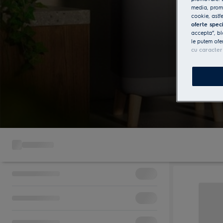
media, promo
cookie, astfe
oferte spec
accepta”, bl
le putem ofe
cu caracter
Calitatea
Electrolu
mai cura