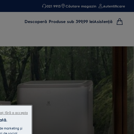
021 9913
Căutare magazin
Autentificare
Descoperă
Produse sub 399,99 lei
Asistenţă
ați fără a accepta
ată.
 de marketing și
ri de social