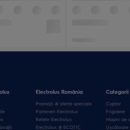
olux
Electrolux România
Categorii
Promoţii & oferte speciale
Cuptor
ate
Parteneri Electrolux
Frigidere
ux
Retete Electrolux
Mașini de s
ovaţii
Electrolux & ECOTIC
Uscătoare 