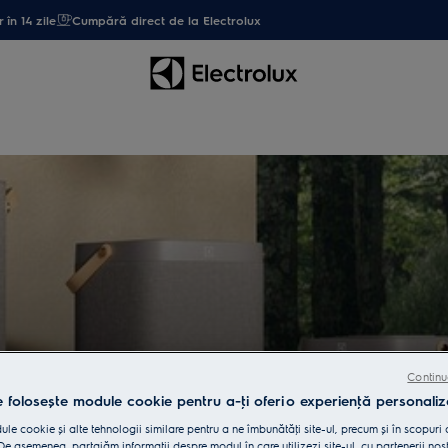
 în 14 zile
Cumpără direct de la Electrolux
Continu
e folosește module cookie pentru a-ţi oferi o experienţă personaliz
le cookie și alte tehnologii similare pentru a ne îmbunătăţi site-ul, precum și în scopuri
e asemenea, partajăm informaţii despre modul în care utilizezi site-ul, cu partenerii noșt