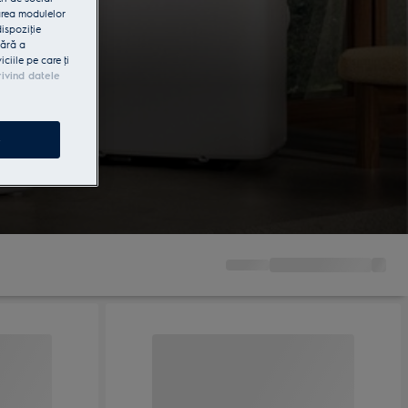
area modulelor
dispoziţie
fără a
iile pe care ţi
rivind datele
 Soluţiile
iri un aer
e
la birou.